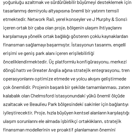
yoğunluğu azaltmak ve sürdürülebilir büyümeyi desteklemek için
tasarlanmış demiryolu altyapısına önemli bir yatırım temsil
etmektedir. Network Rail, yerel konseyler ve J Murphy & Sons’ı
içeren ortak bir çaba olan proje, bölgenin ulaşım ihtiyaçlarını
karşılamaya yönelik ortak bağlılığı gösteren çoklu kaynaklardan
finansman sağlamayı başarmıştır. İstasyonun tasarımı, engelli
erişimi ve geniş park alanı içeren erişilebilirliği
önceliklendirmektedir. Üç platformlu konfigürasyonu, merkezi
döngü hattı ve Greater Anglia ağına stratejik entegrasyonu, tren
operasyonlarını optimize etmede ve yolcu akışını geliştirmede
çok önemlidir. Projenin başarılı bir şekilde tamamlanması, zaten
kalabalık olan Chelmsford istasyonundaki yükü önemli ölçüde
azaltacak ve Beaulieu Park bölgesindeki sakinler için bağlantıyı
iyileştirecektir. Proje, hızla büyüyen kentsel alanların karşılaştığı
ulaşım sorunlarını ele almada işbirlikçi ortaklıkların, stratejik
finansman modellerinin ve proaktif planlamanın önemini