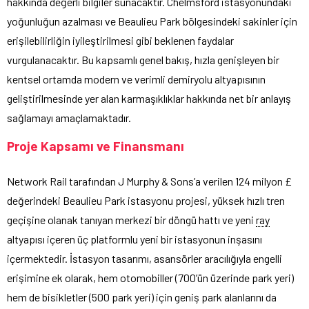
hakkında değerli bilgiler sunacaktır. Chelmsford istasyonundaki
yoğunluğun azalması ve Beaulieu Park bölgesindeki sakinler için
erişilebilirliğin iyileştirilmesi gibi beklenen faydalar
vurgulanacaktır. Bu kapsamlı genel bakış, hızla genişleyen bir
kentsel ortamda modern ve verimli demiryolu altyapısının
geliştirilmesinde yer alan karmaşıklıklar hakkında net bir anlayış
sağlamayı amaçlamaktadır.
Proje Kapsamı ve Finansmanı
Network Rail tarafından J Murphy & Sons’a verilen 124 milyon £
değerindeki Beaulieu Park istasyonu projesi, yüksek hızlı tren
geçişine olanak tanıyan merkezi bir döngü hattı ve yeni
ray
altyapısı içeren üç platformlu yeni bir istasyonun inşasını
içermektedir. İstasyon tasarımı, asansörler aracılığıyla engelli
erişimine ek olarak, hem otomobiller (700’ün üzerinde park yeri)
hem de bisikletler (500 park yeri) için geniş park alanlarını da