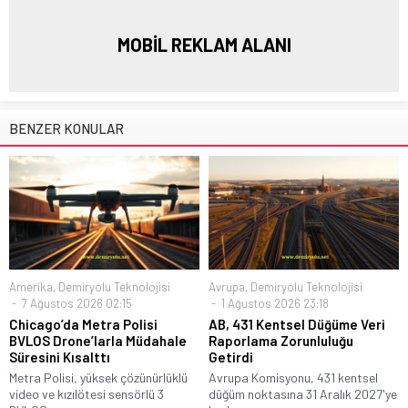
MOBİL REKLAM ALANI
BENZER KONULAR
Amerika
,
Demiryolu Teknolojisi
Avrupa
,
Demiryolu Teknolojisi
7 Ağustos 2026 02:15
1 Ağustos 2026 23:18
Chicago’da Metra Polisi
AB, 431 Kentsel Düğüme Veri
BVLOS Drone’larla Müdahale
Raporlama Zorunluluğu
Süresini Kısalttı
Getirdi
Metra Polisi, yüksek çözünürlüklü
Avrupa Komisyonu, 431 kentsel
video ve kızılötesi sensörlü 3
düğüm noktasına 31 Aralık 2027'ye