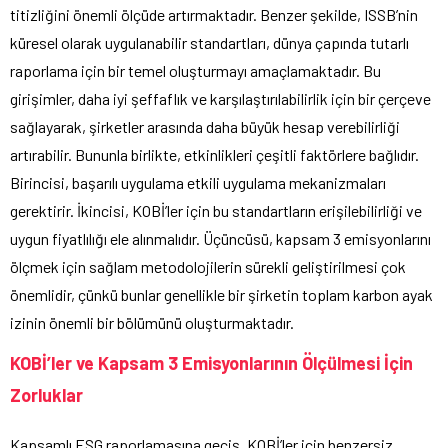
titizliğini önemli ölçüde artırmaktadır. Benzer şekilde, ISSB’nin
küresel olarak uygulanabilir standartları, dünya çapında tutarlı
raporlama için bir temel oluşturmayı amaçlamaktadır. Bu
girişimler, daha iyi şeffaflık ve karşılaştırılabilirlik için bir çerçeve
sağlayarak, şirketler arasında daha büyük hesap verebilirliği
artırabilir. Bununla birlikte, etkinlikleri çeşitli faktörlere bağlıdır.
Birincisi, başarılı uygulama etkili uygulama mekanizmaları
gerektirir. İkincisi, KOBİ’ler için bu standartların erişilebilirliği ve
uygun fiyatlılığı ele alınmalıdır. Üçüncüsü, kapsam 3 emisyonlarını
ölçmek için sağlam metodolojilerin sürekli geliştirilmesi çok
önemlidir, çünkü bunlar genellikle bir şirketin toplam karbon ayak
izinin önemli bir bölümünü oluşturmaktadır.
KOBİ’ler ve Kapsam 3 Emisyonlarının Ölçülmesi İçin
Zorluklar
Kapsamlı ESG raporlamasına geçiş, KOBİ’ler için benzersiz