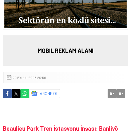
MOBİL REKLAM ALANI
29 EYLÜL 2023 20:59
A
A
ABONE OL
+
-
Beaulieu Park Tren İstasyonu İnşası: Banliyö