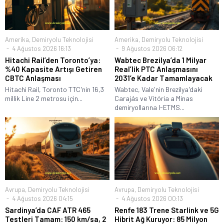
Amerika
,
Demiryolu Teknolojisi
Amerika
,
Demiryolu Teknolojisi
4 Ağustos 2026 16:13
9 Ağustos 2026 06:12
Hitachi Rail’den Toronto’ya:
Wabtec Brezilya’da 1 Milyar
%40 Kapasite Artışı Getiren
Real’lik PTC Anlaşmasını
CBTC Anlaşması
2031’e Kadar Tamamlayacak
Hitachi Rail, Toronto TTC'nin 16,3
Wabtec, Vale'nin Brezilya'daki
millik Line 2 metrosu için...
Carajás ve Vitória a Minas
demiryollarına I-ETMS...
Avrupa
,
Demiryolu Teknolojisi
Avrupa
,
Demiryolu Teknolojisi
4 Ağustos 2026 04:15
4 Ağustos 2026 00:13
Sardinya’da CAF ATR 465
Renfe 183 Trene Starlink ve 5G
Testleri Tamam: 150 km/sa, 2
Hibrit Ağ Kuruyor: 85 Milyon