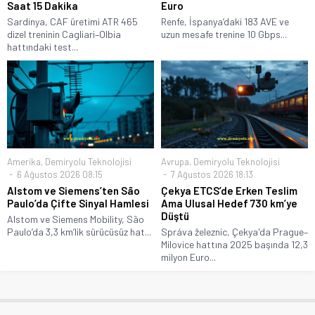
Saat 15 Dakika
Euro
Sardinya, CAF üretimi ATR 465
Renfe, İspanya’daki 183 AVE ve
dizel treninin Cagliari–Olbia
uzun mesafe trenine 10 Gbps...
hattındaki test...
Amerika
,
Demiryolu Teknolojisi
Avrupa
,
Demiryolu Teknolojisi
6 Ağustos 2026 08:15
7 Ağustos 2026 18:13
Alstom ve Siemens’ten São
Çekya ETCS’de Erken Teslim
Paulo’da Çifte Sinyal Hamlesi
Ama Ulusal Hedef 730 km’ye
Düştü
Alstom ve Siemens Mobility, São
Paulo’da 3,3 km’lik sürücüsüz hat...
Správa železnic, Çekya'da Prague–
Milovice hattına 2025 başında 12,3
milyon Euro...