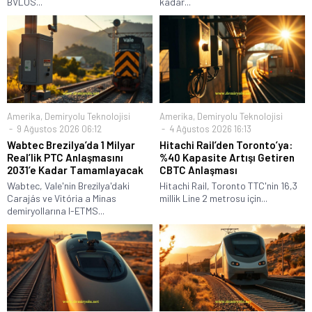
BVLOS...
kadar...
Amerika
,
Demiryolu Teknolojisi
Amerika
,
Demiryolu Teknolojisi
9 Ağustos 2026 06:12
4 Ağustos 2026 16:13
Wabtec Brezilya’da 1 Milyar
Hitachi Rail’den Toronto’ya:
Real’lik PTC Anlaşmasını
%40 Kapasite Artışı Getiren
2031’e Kadar Tamamlayacak
CBTC Anlaşması
Wabtec, Vale'nin Brezilya'daki
Hitachi Rail, Toronto TTC'nin 16,3
Carajás ve Vitória a Minas
millik Line 2 metrosu için...
demiryollarına I-ETMS...