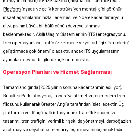
istasyon binası için kazık çakma çalışmalarını içermektedir.
Platform
inşaatı ve çelik konstrüksiyon montajı gibi görünür
inşaat aşamalarının hızla ilerlemesi ve Noel’e kadar demiryolu
altyapısının büyük bir bölümünün devreye alınması
beklenmektedir. Akıllı Ulaşım Sistemlerinin (ITS) entegrasyonu,
tren operasyonlarını optimize etmede ve yolcu bilgi sistemlerini
geliştirmede çok önemli olacaktır, ancak ITS uygulamasının
ayrıntıları mevcut bilgilerde açıklanmamıştır.
Operasyon Planları ve Hizmet Sağlanması
Tamamlandığında (2025 yılının sonuna kadar tahmin ediliyor),
Beaulieu Park istasyonu, Londra’ya hizmet veren modern tren
filosunu kullanarak Greater Anglia tarafından işletilecektir. Üç
platformlu ve döngü hatlı istasyonun stratejik konumu ve
tasarımı, tren trafiğini verimli bir şekilde yönetmeyi, darboğazları
azaltmayı ve seyahat sürelerini iyileştirmeyi amaçlamaktadır.