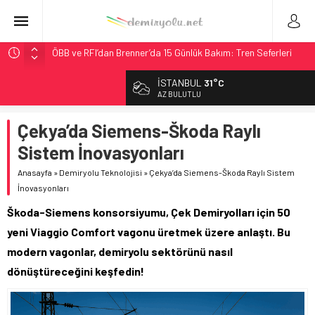
ÖBB ve RFI’dan Brenner’da 15 Günlük Bakım: Tren Seferleri
Duruyor
İSTANBUL
31°C
NS, Temmuz 2026’dan İtibaren Koltukta Bagaja Kalıcı
AZ BULUTLU
Yasak, Ceza Yok
Madrid Atocha’da 56 Milyon Euro’luk Yenileme: Sol Tüneli
Çekya’da Siemens-Škoda Raylı
%33 Kapasite Artışı
Sistem İnovasyonları
Çekya ETCS’de Erken Teslim Ama Ulusal Hedef 730 km’ye
Düştü
Anasayfa
»
Demiryolu Teknolojisi
»
Çekya’da Siemens-Škoda Raylı Sistem
İnovasyonları
Malezya Havayolları, TGV ile 28 Fransız Şehrine Tek Bilet
Škoda-Siemens konsorsiyumu, Çek Demiryolları için 50
yeni Viaggio Comfort vagonu üretmek üzere anlaştı. Bu
modern vagonlar, demiryolu sektörünü nasıl
dönüştüreceğini keşfedin!