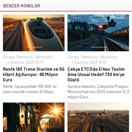
BENZER KONULAR
Avrupa
,
Demiryolu Teknolojisi
Avrupa
,
Demiryolu Teknolojisi
4 Ağustos 2026 00:13
7 Ağustos 2026 18:13
Renfe 183 Trene Starlink ve 5G
Çekya ETCS’de Erken Teslim
Hibrit Ağ Kuruyor: 85 Milyon
Ama Ulusal Hedef 730 km’ye
Euro
Düştü
Renfe, İspanya’daki 183 AVE ve
Správa železnic, Çekya'da Prague–
uzun mesafe trenine 10 Gbps...
Milovice hattına 2025 başında 12,3
milyon Euro...