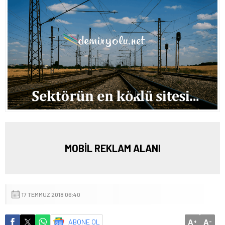
MOBİL REKLAM ALANI
17 TEMMUZ 2018 06:40
A
A
ABONE OL
+
-