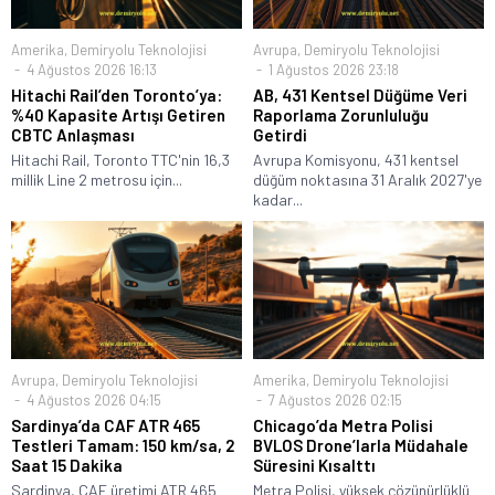
Amerika
,
Demiryolu Teknolojisi
Avrupa
,
Demiryolu Teknolojisi
4 Ağustos 2026 16:13
1 Ağustos 2026 23:18
Hitachi Rail’den Toronto’ya:
AB, 431 Kentsel Düğüme Veri
%40 Kapasite Artışı Getiren
Raporlama Zorunluluğu
CBTC Anlaşması
Getirdi
Hitachi Rail, Toronto TTC'nin 16,3
Avrupa Komisyonu, 431 kentsel
millik Line 2 metrosu için...
düğüm noktasına 31 Aralık 2027'ye
kadar...
Avrupa
,
Demiryolu Teknolojisi
Amerika
,
Demiryolu Teknolojisi
4 Ağustos 2026 04:15
7 Ağustos 2026 02:15
Sardinya’da CAF ATR 465
Chicago’da Metra Polisi
Testleri Tamam: 150 km/sa, 2
BVLOS Drone’larla Müdahale
Saat 15 Dakika
Süresini Kısalttı
Sardinya, CAF üretimi ATR 465
Metra Polisi, yüksek çözünürlüklü