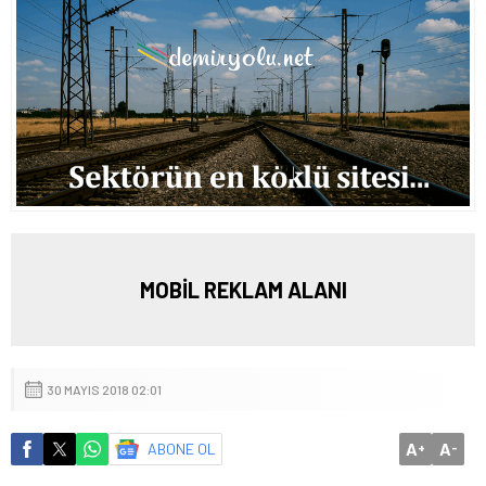
MOBİL REKLAM ALANI
30 MAYIS 2018 02:01
A
A
ABONE OL
+
-