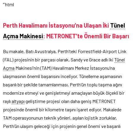
“`html
Perth Havalimanı İstasyonu’na Ulaşan İki
Tünel
Açma Makinesi
: METRONET’te Önemli Bir Başarı
Bu makale, Batı Avustralya, Perth’teki Forrestfield-Airport Link
(FAL) projesinin bir parçası olarak, Sandy ve Grace adlı iki
Tünel
Açma
Makinesi’nin (TAM) Havalimanı Merkez İstasyonu’na
ulaşmasının önemli başarısını inceliyor. Tünelleme aşamasının
başarılı bir şekilde tamamlanması, Perth’ün toplu taşıma ağını
modernize etmeyi ve genişletmeyi amaçlayan büyük ölçekli bir
raylı
altyapı
geliştirme projesi olan daha geniş METRONET
projesinde önemli bir kilometre taşını işaret ediyor. Makalede
TAM operasyonunun teknik yönleri, aşılan lojistik zorluklar,
Perth’ün ulaşım geleceği için projenin genel önemi ve başarılı