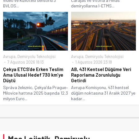
video ve kızılötesi sensörlü 3
Carajás ve Vitória a Minas
BVLOS...
demiryollarına I-ETMS...
Avrupa
,
Demiryolu Teknolojisi
Avrupa
,
Demiryolu Teknolojisi
7 Ağustos 2026 18:13
1 Ağustos 2026 23:18
Çekya ETCS’de Erken Teslim
AB, 431 Kentsel Düğüme Veri
Ama Ulusal Hedef 730 km’ye
Raporlama Zorunluluğu
Düştü
Getirdi
Správa železnic, Çekya'da Prague–
Avrupa Komisyonu, 431 kentsel
Milovice hattına 2025 başında 12,3
düğüm noktasına 31 Aralık 2027'ye
milyon Euro...
kadar...
Mos Lojistik, Demiryolu