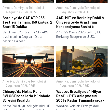
Avrupa
,
Demiryolu Teknolojisi
Amerika
,
Demiryolu Teknolojisi
4 Ağustos 2026 04:15
6 Ağustos 2026 20:16
Sardinya’da CAF ATR 465
AAR, MIT ve Berkeley Dahil 4
Testleri Tamam: 150 km/sa, 2
Üniversiteyle Araştırma
Saat 15 Dakika
Konsorsiyumu Başlattı
Sardinya, CAF üretimi ATR 465
AAR, 22 Mayıs 2025'te MIT, UC
dizel treninin Cagliari–Olbia
Berkeley, Rutgers ve UIUC...
hattındaki test...
Amerika
,
Demiryolu Teknolojisi
Amerika
,
Demiryolu Teknolojisi
7 Ağustos 2026 02:15
9 Ağustos 2026 06:12
Chicago’da Metra Polisi
Wabtec Brezilya’da 1 Milyar
BVLOS Drone’larla Müdahale
Real’lik PTC Anlaşmasını
Süresini Kısalttı
2031’e Kadar Tamamlayacak
Metra Polisi, yüksek çözünürlüklü
Wabtec, Vale'nin Brezilya'daki