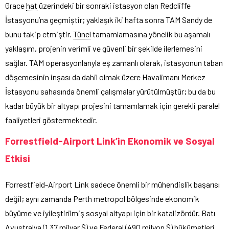
Grace
hat
üzerindeki bir sonraki istasyon olan Redcliffe
İstasyonu’na geçmiştir; yaklaşık iki hafta sonra TAM Sandy de
bunu takip etmiştir.
Tünel
tamamlamasına yönelik bu aşamalı
yaklaşım, projenin verimli ve güvenli bir şekilde ilerlemesini
sağlar. TAM operasyonlarıyla eş zamanlı olarak, istasyonun taban
döşemesinin inşası da dahil olmak üzere Havalimanı Merkez
İstasyonu sahasında önemli çalışmalar yürütülmüştür; bu da bu
kadar büyük bir altyapı projesini tamamlamak için gerekli paralel
faaliyetleri göstermektedir.
Forrestfield-Airport Link’in Ekonomik ve Sosyal
Etkisi
Forrestfield-Airport Link sadece önemli bir mühendislik başarısı
değil; aynı zamanda Perth metropol bölgesinde ekonomik
büyüme ve iyileştirilmiş sosyal altyapı için bir katalizördür. Batı
Avustralya (1,37 milyar $) ve Federal (490 milyon $) hükümetleri