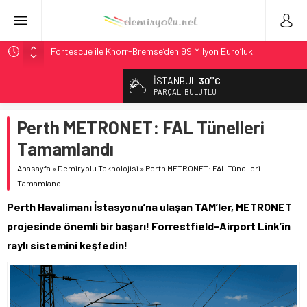
Fortescue ile Knorr-Bremse’den 99 Milyon Euro’luk
Sinyalizasyon Anlaşması
İSTANBUL
30°C
Stadler, Austin’e 21 CITYLINK Hafif Raylı Aracı Tedarik
PARÇALI BULUTLU
Edecek
9,9 Milyar Dolarlık Mor Hat’ta Tel Testleri Başladı
Perth METRONET: FAL Tünelleri
Utah’ta 31 Milyon Dolarlık Proje Trafik Çilesini Bitiriyor
Tamamlandı
CRRC, Salvador Metrosu İçin 83,9 Milyon Euro’luk Anlaşma
Anasayfa
»
Demiryolu Teknolojisi
»
Perth METRONET: FAL Tünelleri
İmzaladı
Tamamlandı
Perth Havalimanı İstasyonu’na ulaşan TAM’ler, METRONET
projesinde önemli bir başarı! Forrestfield-Airport Link’in
raylı sistemini keşfedin!