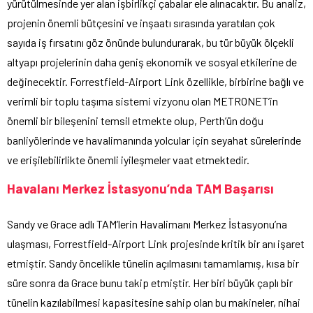
yürütülmesinde yer alan işbirlikçi çabalar ele alınacaktır. Bu analiz,
projenin önemli bütçesini ve inşaatı sırasında yaratılan çok
sayıda iş fırsatını göz önünde bulundurarak, bu tür büyük ölçekli
altyapı projelerinin daha geniş ekonomik ve sosyal etkilerine de
değinecektir. Forrestfield-Airport Link özellikle, birbirine bağlı ve
verimli bir toplu taşıma sistemi vizyonu olan METRONET’in
önemli bir bileşenini temsil etmekte olup, Perth’ün doğu
banliyölerinde ve havalimanında yolcular için seyahat sürelerinde
ve erişilebilirlikte önemli iyileşmeler vaat etmektedir.
Havalanı Merkez İstasyonu’nda TAM Başarısı
Sandy ve Grace adlı TAM’lerin Havalimanı Merkez İstasyonu’na
ulaşması, Forrestfield-Airport Link projesinde kritik bir anı işaret
etmiştir. Sandy öncelikle tünelin açılmasını tamamlamış, kısa bir
süre sonra da Grace bunu takip etmiştir. Her biri büyük çaplı bir
tünelin kazılabilmesi kapasitesine sahip olan bu makineler, nihai