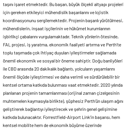
taşını işaret etmektedir. Bu başarı, büyük ölçekli altyapı projeleri
için gereken etkileyici mühendislik başarılarını ve lojistik
koordinasyonunu sergilemektedir. Projenin başarılı yürütülmesi,
mühendislerin, inşaat işçilerinin ve hükümet kurumlarının
işbirlikçi çabalarını vurgulamaktadır. Teknik yönlerin ötesinde,
FAL projesi, iş yaratma, ekonomik faaliyeti artırma ve Perth’te
toplu taşımada çok ihtiyaç duyulan iyileştirmeler sağlamada
önemli ekonomik ve sosyal bir öneme sahiptir. Doğu banliyöleri
ile CBD arasında 20 dakikalık bağlantı, yolcuların yaşamlarını
önemli ölçüde iyileştirmesi ve daha verimli ve sürdürülebilir bir
kentsel ortama katkıda bulunması vaat etmektedir. 2020 yılında
planlanan projenin tamamlanması (orijinal zaman çizelgesinin
muhtemelen kaymasıyla birlikte), şüphesiz Perth’ün ulaşım ağını
geliştirerek bağlantıyı iyileştirecek ve şehrin genel gelişimine
katkıda bulunacaktır. Forrestfield-Airport Link’in başarısı, hem
kentsel mobilite hem de ekonomik büyüme üzerinde