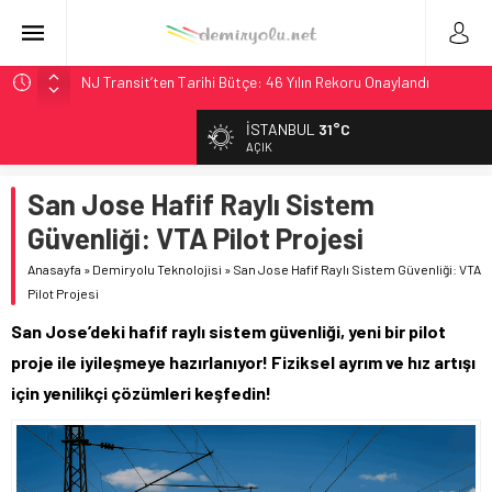
NJ Transit’ten Tarihi Bütçe: 46 Yılın Rekoru Onaylandı
Rocky Mountain, Güneş Enerjili Tesisten İlk Rayı Sevk Etti
İSTANBUL
31°C
AAR, MIT ve Berkeley Dahil 4 Üniversiteyle Araştırma
AÇIK
Konsorsiyumu Başlattı
San Jose Hafif Raylı Sistem
Long Beach Limanı’na 58 Milyon Dolarlık Yeşil Yatırım Ödülü
Güvenliği: VTA Pilot Projesi
Chicago’da Metra Polisi BVLOS Drone’larla Müdahale
Süresini Kısalttı
Anasayfa
»
Demiryolu Teknolojisi
»
San Jose Hafif Raylı Sistem Güvenliği: VTA
Pilot Projesi
San Jose’deki hafif raylı sistem güvenliği, yeni bir pilot
proje ile iyileşmeye hazırlanıyor! Fiziksel ayrım ve hız artışı
için yenilikçi çözümleri keşfedin!