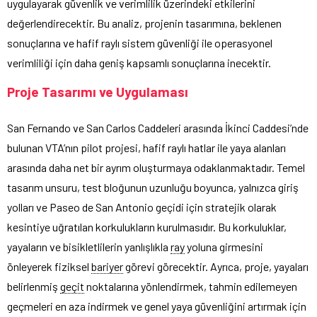
uygulayarak güvenlik ve verimlilik üzerindeki etkilerini
değerlendirecektir. Bu analiz, projenin tasarımına, beklenen
sonuçlarına ve hafif raylı sistem güvenliği ile operasyonel
verimliliği için daha geniş kapsamlı sonuçlarına inecektir.
Proje Tasarımı ve Uygulaması
San Fernando ve San Carlos Caddeleri arasında İkinci Caddesi’nde
bulunan VTA’nın pilot projesi, hafif raylı hatlar ile yaya alanları
arasında daha net bir ayrım oluşturmaya odaklanmaktadır. Temel
tasarım unsuru, test bloğunun uzunluğu boyunca, yalnızca giriş
yolları ve Paseo de San Antonio geçidi için stratejik olarak
kesintiye uğratılan korkulukların kurulmasıdır. Bu korkuluklar,
yayaların ve bisikletlilerin yanlışlıkla
ray
yoluna girmesini
önleyerek fiziksel
bariyer
görevi görecektir. Ayrıca, proje, yayaları
belirlenmiş
geçit
noktalarına yönlendirmek, tahmin edilemeyen
geçmeleri en aza indirmek ve genel yaya güvenliğini artırmak için