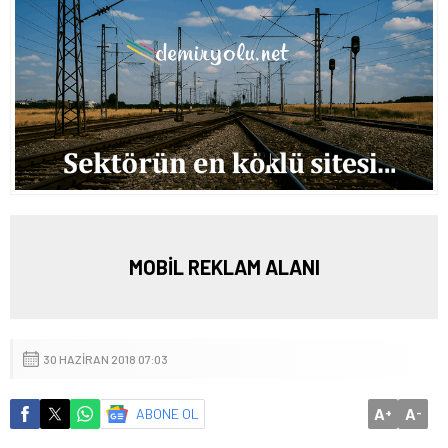
MOBİL REKLAM ALANI
30 HAZIRAN 2018 07:03
A
A
ABONE OL
+
-