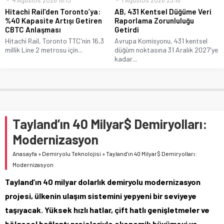
Hitachi Rail’den Toronto’ya:
AB, 431 Kentsel Düğüme Veri
%40 Kapasite Artışı Getiren
Raporlama Zorunluluğu
CBTC Anlaşması
Getirdi
Hitachi Rail, Toronto TTC'nin 16,3
Avrupa Komisyonu, 431 kentsel
millik Line 2 metrosu için...
düğüm noktasına 31 Aralık 2027'ye
kadar...
Tayland’ın 40 Milyar$ Demiryolları:
Modernizasyon
Anasayfa
»
Demiryolu Teknolojisi
»
Tayland’ın 40 Milyar$ Demiryolları:
Modernizasyon
Tayland’ın 40 milyar dolarlık demiryolu modernizasyon
projesi, ülkenin ulaşım sistemini yepyeni bir seviyeye
taşıyacak. Yüksek hızlı hatlar, çift hatlı genişletmeler ve
bölgesel bağlantı projeleriyle ekonomik büyümeyi ve