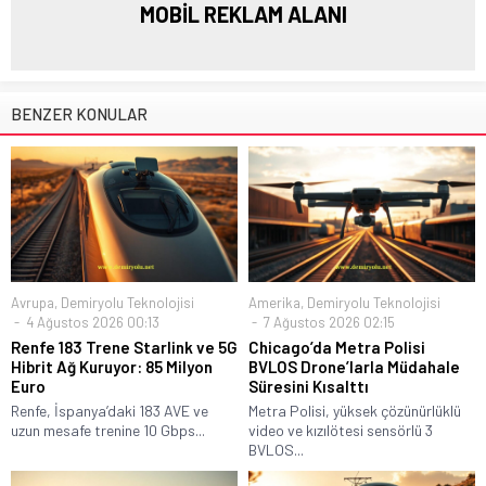
MOBİL REKLAM ALANI
BENZER KONULAR
Avrupa
,
Demiryolu Teknolojisi
Amerika
,
Demiryolu Teknolojisi
4 Ağustos 2026 00:13
7 Ağustos 2026 02:15
Renfe 183 Trene Starlink ve 5G
Chicago’da Metra Polisi
Hibrit Ağ Kuruyor: 85 Milyon
BVLOS Drone’larla Müdahale
Euro
Süresini Kısalttı
Renfe, İspanya’daki 183 AVE ve
Metra Polisi, yüksek çözünürlüklü
uzun mesafe trenine 10 Gbps...
video ve kızılötesi sensörlü 3
BVLOS...