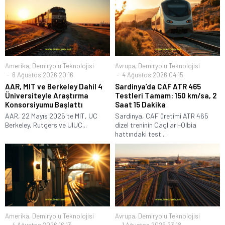
Amerika
,
Demiryolu Teknolojisi
Avrupa
,
Demiryolu Teknolojisi
6 Ağustos 2026 20:16
4 Ağustos 2026 04:15
AAR, MIT ve Berkeley Dahil 4
Sardinya’da CAF ATR 465
Üniversiteyle Araştırma
Testleri Tamam: 150 km/sa, 2
Konsorsiyumu Başlattı
Saat 15 Dakika
AAR, 22 Mayıs 2025'te MIT, UC
Sardinya, CAF üretimi ATR 465
Berkeley, Rutgers ve UIUC...
dizel treninin Cagliari–Olbia
hattındaki test...
Amerika
,
Demiryolu Teknolojisi
Avrupa
,
Demiryolu Teknolojisi
4 Ağustos 2026 16:13
1 Ağustos 2026 23:18