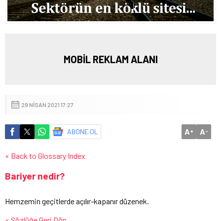
MOBİL REKLAM ALANI
29 NISAN 2021 17:27
A
A
ABONE OL
+
-
« Back to Glossary Index
Bariyer nedir?
Hemzemin geçitlerde açılır-kapanır düzenek.
« Sözlüğe Geri Dön