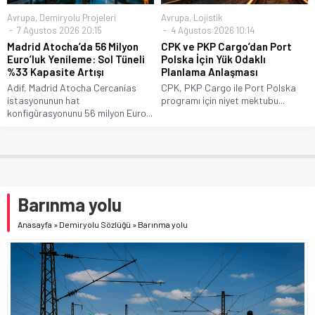
Avrupa
,
Demiryolu Projeleri
Avrupa
,
Lojistik
7 Ağustos 2026 20:15
4 Ağustos 2026 10:14
Madrid Atocha’da 56 Milyon
CPK ve PKP Cargo’dan Port
Euro’luk Yenileme: Sol Tüneli
Polska İçin Yük Odaklı
%33 Kapasite Artışı
Planlama Anlaşması
Adif, Madrid Atocha Cercanías
CPK, PKP Cargo ile Port Polska
istasyonunun hat
programı için niyet mektubu...
konfigürasyonunu 56 milyon Euro...
Barınma yolu
Anasayfa
»
Demiryolu Sözlüğü
»
Barınma yolu