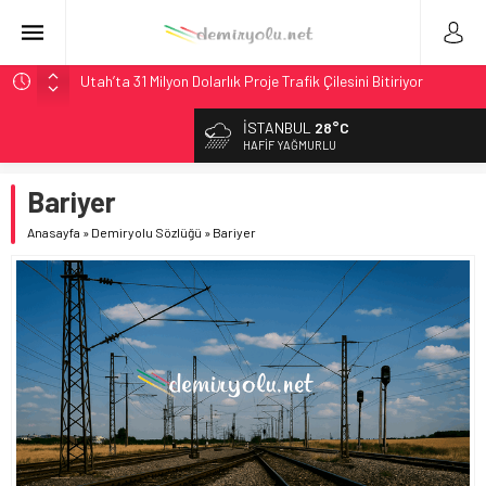
Utah’ta 31 Milyon Dolarlık Proje Trafik Çilesini Bitiriyor
Wabtec Brezilya’da 1 Milyar Real’lik PTC Anlaşmasını 2031’e
İSTANBUL
28°C
Kadar Tamamlayacak
HAFIF YAĞMURLU
ABD’de CREATE Programı 72,4 Milyon Dolarlık Alt Geçidi
Başlattı
Bariyer
Ukrayna’da Yolcu Trenine İHA Saldırısı: Zamanında Tahliye
Anasayfa
»
Demiryolu Sözlüğü
»
Bariyer
Faciayı Önledi
9,9 Milyar Dolarlık Mor Hat’ta Tel Testleri Başladı