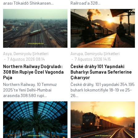
arası Tōkaidō Shinkansen...
Railroad'a 328...
Asya
,
Demiryolu Şirketleri
Avrupa
,
Demiryolu Şirketleri
7 Ağustos 2026 08:14
7 Ağustos 2026 14:15
Northern Railway Doğruladı:
České dráhy 101 Yaşındaki
308 Bin Rupiye Özel Vagonda
Buharlıyı Šumava Seferlerine
Puja
Çıkarıyor
Northern Railway, 10 Temmuz
České dráhy, 101 yaşındaki 354.195
2025'te Yeni Delhi–Mumbai
buharlı lokomotifiyle 18-19 ve 25-
arasında 308.580 rupi...
26...