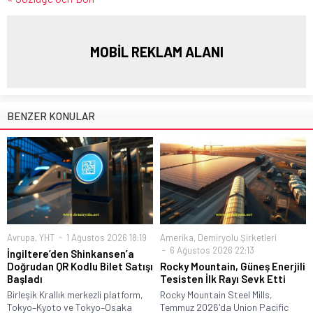
MOBİL REKLAM ALANI
BENZER KONULAR
Avrupa
,
YHT
1 Ağustos 2026 18:19
Amerika
,
Demiryolu Şirketleri
6 Ağustos 2026 22:13
İngiltere’den Shinkansen’a
Doğrudan QR Kodlu Bilet Satışı
Rocky Mountain, Güneş Enerjili
Başladı
Tesisten İlk Rayı Sevk Etti
Birleşik Krallık merkezli platform,
Rocky Mountain Steel Mills,
Tokyo–Kyoto ve Tokyo–Osaka
Temmuz 2026'da Union Pacific