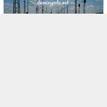
MOBİL REKLAM ALANI
29 NISAN 2021 17:27
A
A
ABONE OL
+
-
« Back to Glossary Index