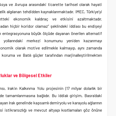
 Asya ve Avrupa arasındaki ticarette tarihsel olarak hayati
ik algılanan tehdidden kaynaklanmaktadır. IMEC, Türkiye’yi
retteki ekonomik kaldıraç ve etkisini azaltmaktadır.
dan hiçbir koridor olamaz” şeklindeki iddiası bu endişeyi
nin entegrasyonuna büyük ölçüde dayanan önerilen alternatif
ret yollarındaki merkezi konumunu yeniden kazanmayı
konomik olarak motive edilmekle kalmayıp, aynı zamanda
i koruma ve Batılı güçler tarafından marjinalleştirilmekten
luklar ve Bölgesel Etkiler
ısı, Irak’ın Kalkınma Yolu projesinin (17 milyar dolarlık bir
de tamamlanmasına bağlıdır. Bu iddialı girişim, Basra’daki
layan Irak genelinde kapsamlı demiryolu ve karayolu ağlarının
asi istikrarsızlığı ve mevcut altyapı kısıtlamaları göz önüne