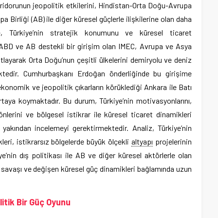
koridorunun jeopolitik etkilerini, Hindistan-Orta Doğu-Avrupa
a Birliği (AB) ile diğer küresel güçlerle ilişkilerine olan daha
, Türkiye’nin stratejik konumunu ve küresel ticaret
. ABD ve AB destekli bir girişim olan IMEC, Avrupa ve Asya
atlayarak Orta Doğu’nun çeşitli ülkelerini demiryolu ve deniz
ektedir. Cumhurbaşkanı Erdoğan önderliğinde bu girişime
ekonomik ve jeopolitik çıkarların körüklediği Ankara ile Batı
ortaya koymaktadır. Bu durum, Türkiye’nin motivasyonlarını,
nlerini ve bölgesel istikrar ile küresel ticaret dinamikleri
 yakından incelemeyi gerektirmektedir. Analiz, Türkiye’nin
eri, istikrarsız bölgelerde büyük ölçekli
altyapı
projelerinin
ye’nin dış politikası ile AB ve diğer küresel aktörlerle olan
a savaşı ve değişen küresel güç dinamikleri bağlamında uzun
litik Bir Güç Oyunu