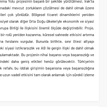
nma Yolu projesinin başarılı bir şekilde yürütülmesi, Irak’ta
renadaki mevcut zorlukların çözülmesi de dahil olmak üzere
tkileri çok yönlüdür. Bölgesel ticaret dinamiklerini yeniden
tansiyel olarak diğer Orta Doğu ülkeleriyle ekonomik ve siyasi
rupa Birliği ile ilişkisini önemli ölçüde değiştirebilir. Proje,
 bir rolü yeniden kazanma, küresel sahnede etkisini artırma
hırslarını vurgular. Bununla birlikte, sınır ötesi altyapı
eki siyasi istikrarsızlık ve AB ile gergin ilişki de dahil olmak
gulamaktadır. Bu projenin nihai başarısı veya başarısızlığı ve
indeki daha geniş etkileri henüz görülecektir. Türkiye’nin
fahı, bu iddialı girişimin başarısına veya başarısızlığına
ve uzun vadeli etkisini tam olarak anlamak için sürekli izleme