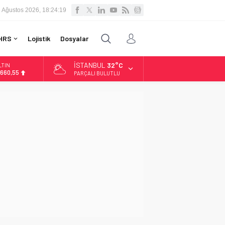
 Ağustos 2026, 18:24:20
HRS
Lojistik
Dosyalar
İSTANBUL
32°C
LTIN
.660,55
PARÇALI BULUTLU
İST
3.779,39
OLAR
,7111
URO
5,1881