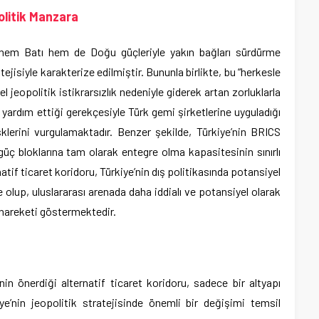
olitik Manzara
ir hem Batı hem de Doğu güçleriyle yakın bağları sürdürme
tejisiyle karakterize edilmiştir. Bununla birlikte, bu “herkesle
jeopolitik istikrarsızlık nedeniyle giderek artan zorluklarla
 yardım ettiği gerekçesiyle Türk gemi şirketlerine uyguladığı
klerini vurgulamaktadır. Benzer şekilde, Türkiye’nin BRICS
güç bloklarına tam olarak entegre olma kapasitesinin sınırlı
tif ticaret koridoru, Türkiye’nin dış politikasında potansiyel
 olup, uluslararası arenada daha iddialı ve potansiyel olarak
 hareketi göstermektedir.
nin önerdiği alternatif ticaret koridoru, sadece bir altyapı
ye’nin jeopolitik stratejisinde önemli bir değişimi temsil