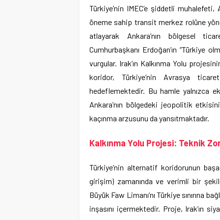
Türkiye’nin IMEC’e şiddetli muhalefeti,
öneme sahip transit merkez rolüne yönel
atlayarak Ankara’nın bölgesel tica
Cumhurbaşkanı Erdoğan’ın “Türkiye olma
vurgular. Irak’ın Kalkınma Yolu projesi
koridor, Türkiye’nin Avrasya tica
hedeflemektedir. Bu hamle yalnızca e
Ankara’nın bölgedeki jeopolitik etkisin
kaçınma arzusunu da yansıtmaktadır.
Kalkınma Yolu Projesi: Teknik Zor
Türkiye’nin alternatif koridorunun başar
girişim) zamanında ve verimli bir şekil
Büyük Faw Limanı’nı Türkiye sınırına bağ
inşasını içermektedir. Proje, Irak’ın siy