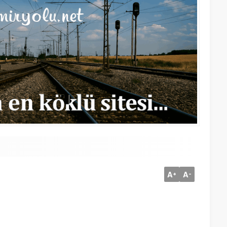
A
A
+
-