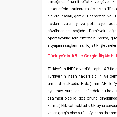
alındığında önemli lojistik ve güvenlik z
şirketlerinin katılımı, Irak’ta artan Tü
birlikte, başarı, gerekli finansmanı ve uzm
riskleri azaltmayı ve potansiyel jeopol
çözülmesine bağlıdır. Demiryolu ağın
operasyonlar için elzemdir. Ayrıca, güv
altyapının sağlanması, lojistik işletmeler
Türkiye’nin AB ile Gergin İlişkisi:
Türkiye’nin IMEC’e verdiği tepki, AB ile 
Türkiye’nin insan hakları sicilini ve d
tırmandırmaktadır. Erdoğan’ın AB ile “y
ayrışmayı vurgular. İlişkilerdeki bu bozulm
azalması olasılığı göz önüne alındığında
karmaşıklık katmaktadır. Ukrayna savaşın
zaten gergin olan bu ilişkiyi daha da kar