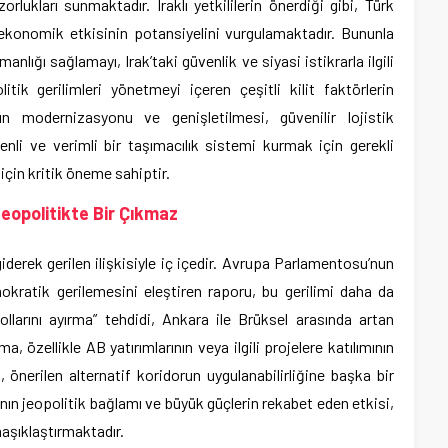
orlukları sunmaktadır. Iraklı yetkililerin önerdiği gibi, Türk
rk ekonomik etkisinin potansiyelini vurgulamaktadır. Bununla
anlığı sağlamayı, Irak’taki güvenlik ve siyasi istikrarla ilgili
itik gerilimleri yönetmeyi içeren çeşitli kilit faktörlerin
ın modernizasyonu ve genişletilmesi, güvenilir lojistik
enli ve verimli bir taşımacılık sistemi kurmak için gerekli
 için kritik öneme sahiptir.
 Jeopolitikte Bir Çıkmaz
giderek gerilen ilişkisiyle iç içedir. Avrupa Parlamentosu’nun
emokratik gerilemesini eleştiren raporu, bu gerilimi daha da
ollarını ayırma” tehdidi, Ankara ile Brüksel arasında artan
a, özellikle AB yatırımlarının veya ilgili projelere katılımının
, önerilen alternatif koridorun uygulanabilirliğine başka bir
ın jeopolitik bağlamı ve büyük güçlerin rekabet eden etkisi,
maşıklaştırmaktadır.