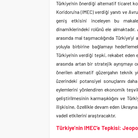
Türkiye’nin önerdiği alternatif ticaret 
Koridoru’na (IMEC) verdiği yanıtı ve Avrup
geniş etkisini inceleyen bu makale
dinamiklerindeki rolünü ele almaktadır
arasında mal taşımacılığında Türkiye’yi 
yoluyla birbirine bağlamayı hedeflem
Türkiye’nin verdiği tepki, rekabet eden 
arasında artan bir stratejik ayrışmayı 
önerilen alternatif güzergahın teknik yö
üzerindeki potansiyel sonuçlarını daha
eylemlerini yönlendiren ekonomik teşvikl
geliştirilmesinin karmaşıklığını ve Türki
ilişkisine, özellikle devam eden Ukrayn
vadeli etkilerini araştıracaktır.
Türkiye’nin IMEC’e Tepkisi: Jeopo