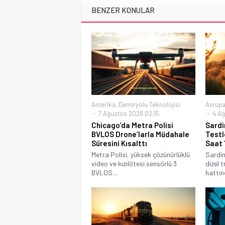
BENZER KONULAR
Amerika
,
Demiryolu Teknolojisi
Avrup
7 Ağustos 2026 02:15
4 Ağ
Chicago’da Metra Polisi
Sardi
BVLOS Drone’larla Müdahale
Testl
Süresini Kısalttı
Saat 
Metra Polisi, yüksek çözünürlüklü
Sardin
video ve kızılötesi sensörlü 3
dizel t
BVLOS...
hattınd