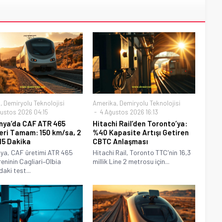
a
,
Demiryolu Teknolojisi
Amerika
,
Demiryolu Teknolojisi
ustos 2026 04:15
4 Ağustos 2026 16:13
nya’da CAF ATR 465
Hitachi Rail’den Toronto’ya:
eri Tamam: 150 km/sa, 2
%40 Kapasite Artışı Getiren
15 Dakika
CBTC Anlaşması
ya, CAF üretimi ATR 465
Hitachi Rail, Toronto TTC'nin 16,3
reninin Cagliari–Olbia
millik Line 2 metrosu için...
aki test...