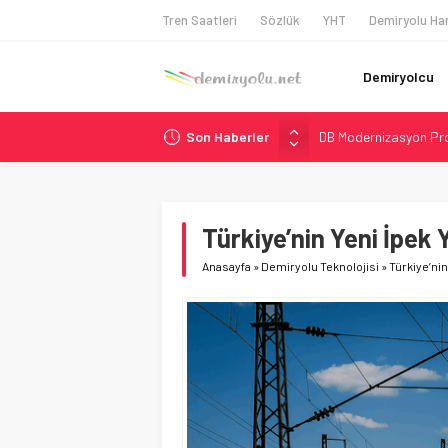
Tren Saatleri
Sözlük
YHT
Demiryolu Har
Demiryolcu
Son Haberler
DB Modernizasyon Pro
GB Railfreight İngilte
İngiltere Demiryolun
Malezya Havayolları, T
Türkiye’nin Yeni İpek 
Ukrayna’da Yolcu Tren
Anasayfa
»
Demiryolu Teknolojisi
»
Türkiye’nin