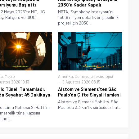
rsiyumu Başlattı
2030’a Kadar Kapalı
2 Mayıs 2025'te MIT, UC
MBTA, Symphony İstasyonu'nu
ey, Rutgers ve UIUC...
150,8 milyon dolarlık erişilebilirlik
projesi için 2030...
ka
,
Metro
Amerika
,
Demiryolu Teknolojisi
ustos 2026 10:13
6 Ağustos 2026 08:15
ld Tüneli Tamamladı:
Alstom ve Siemens’ten São
da Seyahat 45 Dakikaya
Paulo’da Çifte Sinyal Hamlesi
Alstom ve Siemens Mobility, São
d, Lima Metrosu 2. Hattı'nın
Paulo’da 3,3 km’lik sürücüsüz hat...
metrelik tünel kazısını
adı;...