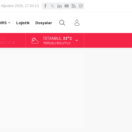
 Ağustos 2026, 17:34:14
HRS
Lojistik
Dosyalar
İSTANBUL
33°C
LTIN
.623,43
PARÇALI BULUTLU
İST
3.785,25
OLAR
7,7048
URO
5,0748