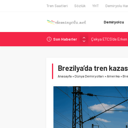
Tren Saatleri
Sözlük
YHT
Demiryolu Har
Demiryolcu
Son Haberler
Çekya ETCS’de Erken 
České dráhy 101 Yaşın
Brescia 426 Milyon Eu
Northern Railway Doğ
Brezilya’da tren kazası
Madrid Atocha’da 56 M
Anasayfa
»
Dünya Demiryolları
»
Amerika
»
Bre