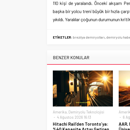
110 kişi de yaralandı. Önceki akşam Pe
başka bir yolcu treni büyük bir hızla çarpt
yıkıldı. Yaralılar çoğunun durumunun kritik
ETİKETLER:
brezilya demiryolları
,
demiryolu habe
BENZER KONULAR
Amerika
,
Demiryolu Teknolojisi
Ameri
4 Ağustos 2026 16:13
6 Ağ
Hitachi Rail’den Toronto’ya:
AAR, 
%40 Kapasite Artışı Getiren
Ünive