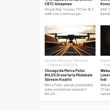
CBTC Anlaşması
Konso
Hitachi Rail, Toronto TTC'nin 16,3
AAR, 2
millik Line 2 metrosu için...
Berkel
Amerika
,
Demiryolu Teknolojisi
Ameri
7 Ağustos 2026 02:15
6 Ağ
Chicago’da Metra Polisi
Webui
BVLOS Drone’larla Müdahale
Lima’
Süresini Kısalttı
İndi
Metra Polisi, yüksek çözünürlüklü
Webuil
video ve kızılötesi sensörlü 3
27 kilo
BVLOS...
tamaml