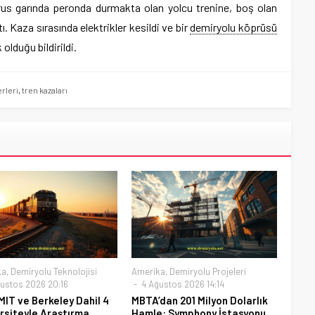
rus garında peronda durmakta olan yolcu trenine, boş olan
ı. Kaza sırasında elektrikler kesildi ve bir
demiryolu köprüsü
 olduğu bildirildi.
rleri
,
tren kazaları
ka
,
Demiryolu Teknolojisi
Amerika
,
Demiryolu Projeleri
ustos 2026 20:16
4 Ağustos 2026 14:14
MIT ve Berkeley Dahil 4
MBTA’dan 201 Milyon Dolarlık
rsiteyle Araştırma
Hamle: Symphony İstasyonu