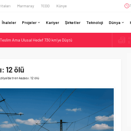
itaları
Marmaray
TCDD
Künye
7
İhaleler
Projeler
Kariyer
Şirketler
Teknoloji
Dünya
A
Teslim Ama Ulusal Hedef 730 km’ye Düştü
6
daki Buharlıyı Šumava Seferlerine Çıkarıyor
B
1
ro’luk Tramvay İnşaatına Başladı
ruladı: 308 Bin Rupiye Özel Vagonda Puja
: 12 ölü
D
4
ilyon Euro’luk Yenileme: Sol Tüneli %33 Kapasite Artışı
zilya’da tren kazası: 12 ölü
E
5