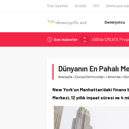
Tren Saatleri
Sözlük
YHT
Demiryolu Har
Demiryolcu
Son Haberler
ABD’de CREATE Program
Ukrayna’da Yolcu Tren
DB Modernizasyon Pro
GB Railfreight İngilte
Dünyanın En Pahalı Me
Wabtec Brezilya’da 1
Anasayfa
»
Dünya Demiryolları
»
Amerika
»
Dün
New York’un Manhattan’daki finans 
Merkezi, 12 yıllık inşaat süresi ve 4 mi