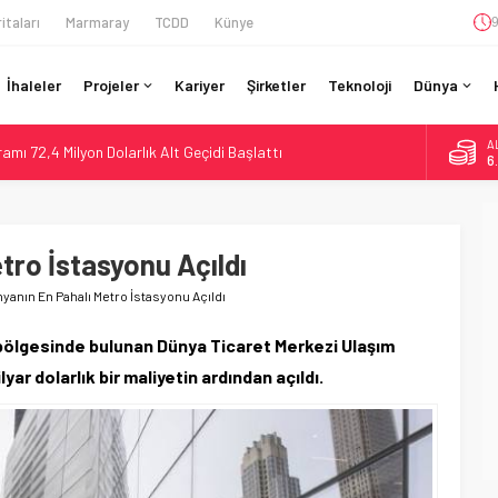
itaları
Marmaray
TCDD
Künye
9
İhaleler
Projeler
Kariyer
Şirketler
Teknoloji
Dünya
A
ı 72,4 Milyon Dolarlık Alt Geçidi Başlattı
6
ine İHA Saldırısı: Zamanında Tahliye Faciayı Önledi
B
1
gramı: 70. İstasyona Ulaşıldı
re’de Lider, Class 99’lar 2026’da Yolda
tro İstasyonu Açıldı
D
47
 Milyar Real’lik PTC Anlaşmasını 2031’e Kadar Tamamlayacak
yanın En Pahalı Metro İstasyonu Açıldı
E
5
bölgesinde bulunan Dünya Ticaret Merkezi Ulaşım
lyar dolarlık bir maliyetin ardından açıldı.