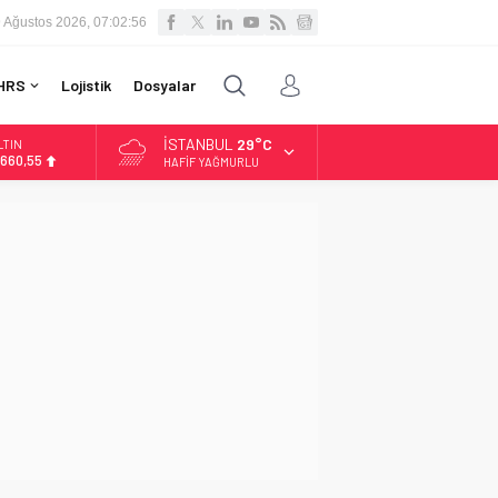
 Ağustos 2026, 07:02:57
HRS
Lojistik
Dosyalar
İSTANBUL
29°C
LTIN
.660,55
HAFIF YAĞMURLU
İST
3.779,39
OLAR
,7111
URO
5,1881