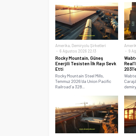
Amerika
,
Demiryolu Şirketleri
Ameri
6 Ağustos 2026 22:13
9 Ağ
Rocky Mountain, Güneş
Wabte
Enerjili Tesisten İlk Rayı Sevk
Real’
Etti
2031’
Rocky Mountain Steel Mills,
Wabtec
Temmuz 2026'da Union Pacific
Carajá
Railroad'a 328...
demiry