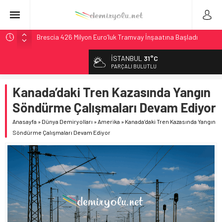
Brescia 426 Milyon Euro’luk Tramvay İnşaatına Başladı
Northern Railway Doğruladı: 308 Bin Rupiye Özel Vagonda
İSTANBUL
31°C
Puja
PARÇALI BULUTLU
Chicago’da Metra Polisi BVLOS Drone’larla Müdahale
Süresini Kısalttı
Kanada’daki Tren Kazasında Yangın
NJ Transit’ten Tarihi Bütçe: 46 Yılın Rekoru Onaylandı
Söndürme Çalışmaları Devam Ediyor
České dráhy 101 Yaşındaki Buharlıyı Šumava Seferlerine
Anasayfa
»
Dünya Demiryolları
»
Amerika
»
Kanada’daki Tren Kazasında Yangın
Çıkarıyor
Söndürme Çalışmaları Devam Ediyor