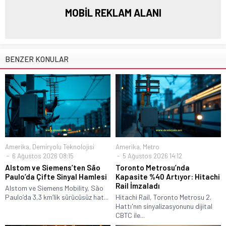
MOBİL REKLAM ALANI
BENZER KONULAR
Amerika
,
Demiryolu Teknolojisi
Amerika
,
Metro
6 Ağustos 2026 08:15
5 Ağustos 2026 14:12
Alstom ve Siemens’ten São
Toronto Metrosu’nda
Paulo’da Çifte Sinyal Hamlesi
Kapasite %40 Artıyor: Hitachi
Rail İmzaladı
Alstom ve Siemens Mobility, São
Paulo’da 3,3 km’lik sürücüsüz hat...
Hitachi Rail, Toronto Metrosu 2.
Hattı'nın sinyalizasyonunu dijital
CBTC ile...