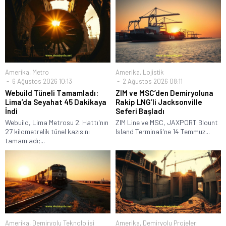
Amerika
,
Metro
Amerika
,
Lojistik
6 Ağustos 2026 10:13
2 Ağustos 2026 08:11
Webuild Tüneli Tamamladı:
ZIM ve MSC’den Demiryoluna
Lima’da Seyahat 45 Dakikaya
Rakip LNG’li Jacksonville
İndi
Seferi Başladı
Webuild, Lima Metrosu 2. Hattı'nın
ZIM Line ve MSC, JAXPORT Blount
27 kilometrelik tünel kazısını
Island Terminali'ne 14 Temmuz...
tamamladı;...
Amerika
,
Demiryolu Teknolojisi
Amerika
,
Demiryolu Projeleri