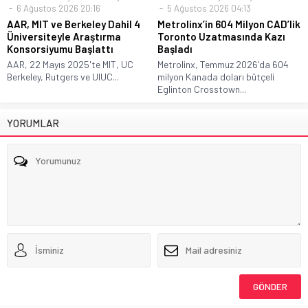
6 Ağustos 2026 20:16
5 Ağustos 2026 04:13
AAR, MIT ve Berkeley Dahil 4
Metrolinx’in 604 Milyon CAD’lik
Üniversiteyle Araştırma
Toronto Uzatmasında Kazı
Konsorsiyumu Başlattı
Başladı
AAR, 22 Mayıs 2025'te MIT, UC
Metrolinx, Temmuz 2026'da 604
Berkeley, Rutgers ve UIUC...
milyon Kanada doları bütçeli
Eglinton Crosstown...
YORUMLAR