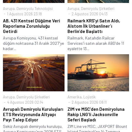
Avrupa
,
Demiryolu Teknolojisi
Avrupa
,
Demiryolu Şirketleri
1 Ağustos 2026 23:18
2 Ağustos 2026 04:13
AB, 431 Kentsel Düğüme Veri
Railmark KRS’yi Satın Aldı,
Raporlama Zorunluluğu
Alstom İlk Urbanliner’ı
Getirdi
Berlin’de Başlattı
Avrupa Komisyonu, 431 kentsel
Railmark, Katahdin Railcar
düğüm noktasına 31 Aralık 2027'ye
Services'i satın alarak ABD'de 11
kadar...
eyalette 13...
Avrupa
,
Demiryolu Şirketleri
Amerika
,
Lojistik
4 Ağustos 2026 02:14
2 Ağustos 2026 08:11
Avrupalı Demiryolu Kuruluşları
ZIM ve MSC’den Demiryoluna
ETS Revizyonunda Altyapı
Rakip LNG’li Jacksonville
Payı Talep Ediyor
Seferi Başladı
Sekiz Avrupalı demiryolu kuruluşu,
ZIM Line ve MSC, JAXPORT Blount
Avrupa Komisyonu'nun 2026 ETS
Island Terminali'ne 14 Temmuz...