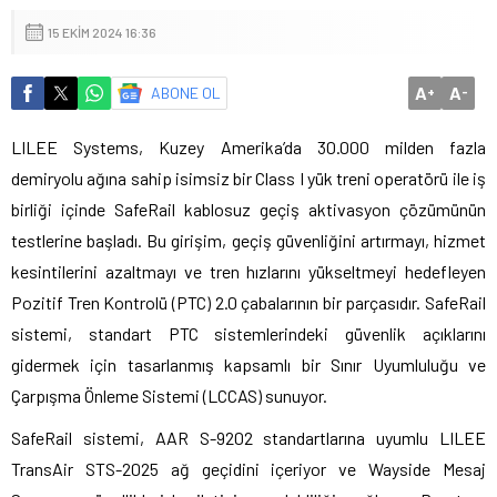
15 EKIM 2024 16:36
A
A
ABONE OL
+
-
LILEE Systems, Kuzey Amerika’da 30.000 milden fazla
demiryolu ağına sahip isimsiz bir Class I yük treni operatörü ile iş
birliği içinde SafeRail kablosuz geçiş aktivasyon çözümünün
testlerine başladı. Bu girişim, geçiş güvenliğini artırmayı, hizmet
kesintilerini azaltmayı ve tren hızlarını yükseltmeyi hedefleyen
Pozitif Tren Kontrolü (PTC) 2.0 çabalarının bir parçasıdır. SafeRail
sistemi, standart PTC sistemlerindeki güvenlik açıklarını
gidermek için tasarlanmış kapsamlı bir Sınır Uyumluluğu ve
Çarpışma Önleme Sistemi (LCCAS) sunuyor.
SafeRail sistemi, AAR S-9202 standartlarına uyumlu LILEE
TransAir STS-2025 ağ geçidini içeriyor ve Wayside Mesaj