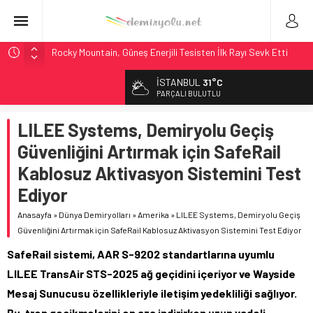
Rocky Mountain, Güneş Enerjili Tesisten İlk Rayı Sevk Etti
AAR, MIT ve Berkeley Dahil 4 Üniversiteyle Araştırma
İSTANBUL
31°C
Konsorsiyumu Başlattı
PARÇALI BULUTLU
Long Beach Limanı’na 58 Milyon Dolarlık Yeşil Yatırım Ödülü
LILEE Systems, Demiryolu Geçiş
Madrid 6. Hat 2027’de Sürücüsüz: Kapasite %70 Artacak
Güvenliğini Artırmak için SafeRail
NJ Transit’ten Tarihi Bütçe: 46 Yılın Rekoru Onaylandı
Kablosuz Aktivasyon Sistemini Test
Ediyor
Anasayfa
»
Dünya Demiryolları
»
Amerika
»
LILEE Systems, Demiryolu Geçiş
Güvenliğini Artırmak için SafeRail Kablosuz Aktivasyon Sistemini Test Ediyor
SafeRail sistemi, AAR S-9202 standartlarına uyumlu
LILEE TransAir STS-2025 ağ geçidini içeriyor ve Wayside
Mesaj Sunucusu özellikleriyle iletişim yedekliliği sağlıyor.
Bu, tren gecikmelerini en aza indirirken uzun vadeli