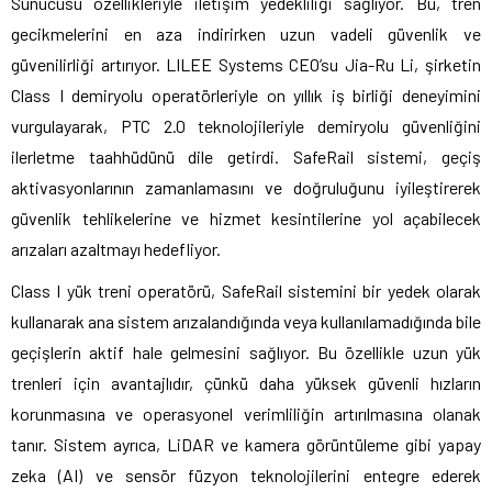
Sunucusu özellikleriyle iletişim yedekliliği sağlıyor. Bu, tren
gecikmelerini en aza indirirken uzun vadeli güvenlik ve
güvenilirliği artırıyor. LILEE Systems CEO’su Jia-Ru Li, şirketin
Class I demiryolu operatörleriyle on yıllık iş birliği deneyimini
vurgulayarak, PTC 2.0 teknolojileriyle demiryolu güvenliğini
ilerletme taahhüdünü dile getirdi. SafeRail sistemi, geçiş
aktivasyonlarının zamanlamasını ve doğruluğunu iyileştirerek
güvenlik tehlikelerine ve hizmet kesintilerine yol açabilecek
arızaları azaltmayı hedefliyor.
Class I yük treni operatörü, SafeRail sistemini bir yedek olarak
kullanarak ana sistem arızalandığında veya kullanılamadığında bile
geçişlerin aktif hale gelmesini sağlıyor. Bu özellikle uzun yük
trenleri için avantajlıdır, çünkü daha yüksek güvenli hızların
korunmasına ve operasyonel verimliliğin artırılmasına olanak
tanır. Sistem ayrıca, LiDAR ve kamera görüntüleme gibi yapay
zeka (AI) ve sensör füzyon teknolojilerini entegre ederek