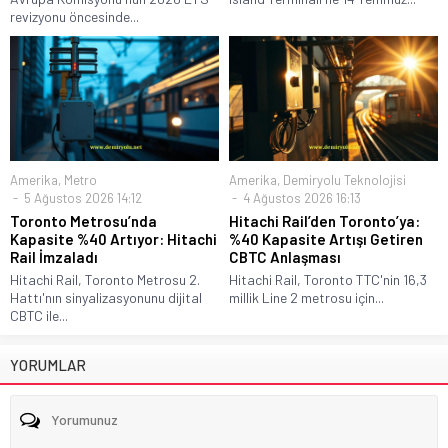
revizyonu öncesinde...
Amerika
,
Metro
Amerika
,
Demiryolu Teknolojisi
5 Ağustos 2026 14:12
4 Ağustos 2026 16:13
Toronto Metrosu’nda
Hitachi Rail’den Toronto’ya:
Kapasite %40 Artıyor: Hitachi
%40 Kapasite Artışı Getiren
Rail İmzaladı
CBTC Anlaşması
Hitachi Rail, Toronto Metrosu 2.
Hitachi Rail, Toronto TTC'nin 16,3
Hattı'nın sinyalizasyonunu dijital
millik Line 2 metrosu için...
CBTC ile...
YORUMLAR