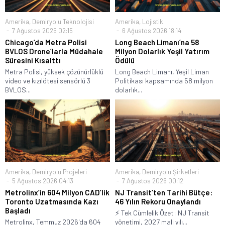
Amerika
,
Demiryolu Teknolojisi
Amerika
,
Lojistik
7 Ağustos 2026 02:15
6 Ağustos 2026 18:14
Chicago’da Metra Polisi
Long Beach Limanı’na 58
BVLOS Drone’larla Müdahale
Milyon Dolarlık Yeşil Yatırım
Süresini Kısalttı
Ödülü
Metra Polisi, yüksek çözünürlüklü
Long Beach Limanı, Yeşil Liman
video ve kızılötesi sensörlü 3
Politikası kapsamında 58 milyon
BVLOS...
dolarlık...
Amerika
,
Demiryolu Projeleri
Amerika
,
Demiryolu Şirketleri
5 Ağustos 2026 04:13
7 Ağustos 2026 00:12
Metrolinx’in 604 Milyon CAD’lik
NJ Transit’ten Tarihi Bütçe:
Toronto Uzatmasında Kazı
46 Yılın Rekoru Onaylandı
Başladı
⚡ Tek Cümlelik Özet: NJ Transit
Metrolinx, Temmuz 2026'da 604
yönetimi, 2027 mali yılı...