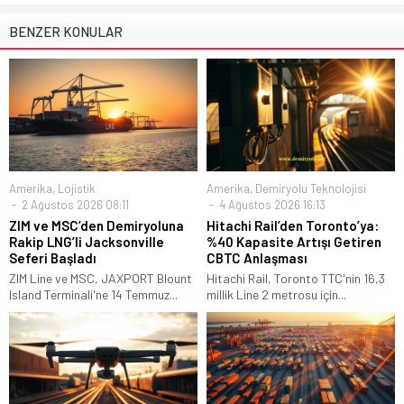
BENZER KONULAR
Amerika
,
Lojistik
Amerika
,
Demiryolu Teknolojisi
2 Ağustos 2026 08:11
4 Ağustos 2026 16:13
ZIM ve MSC’den Demiryoluna
Hitachi Rail’den Toronto’ya:
Rakip LNG’li Jacksonville
%40 Kapasite Artışı Getiren
Seferi Başladı
CBTC Anlaşması
ZIM Line ve MSC, JAXPORT Blount
Hitachi Rail, Toronto TTC'nin 16,3
Island Terminali'ne 14 Temmuz...
millik Line 2 metrosu için...