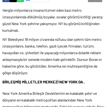
Hergün milyonlarca insana hizmet eden bazı metro
istasyonlarında dökülmüş boyalar, sıvalar görüntü kirliliği yaratıp
güzel New York şehrine yakışmıyor. NY bu görüntü kirliliğinden
kurtulmalı.
NY Belediyesi 18 milyon civarında nüfusu olan şehrin tüm metro
istasyonlarını, banka, telefon, gazlı içecek firmaları, turizm,
havayolları vs. şirketleri ile yapacağı milyonlarca dolarlık reklam
anlaşmasıyla bir senede modern hale getirebilir. Dursun Boran ın
haberine göre, bu görüntüler, Amerika nın muhteşemliğine de
gölge düşürüyor.
BİRLEŞMİŞ MİLLETLER MERKEZİ NEW YORK DA..
New York Amerika Birleşik Devletlerinin en kalabalık şehri ve
dünyanın en kalabalık metropolitan alanlarından New York
metropolitan bölgesinin merkezidir. Şehir bir parçası olduğu New