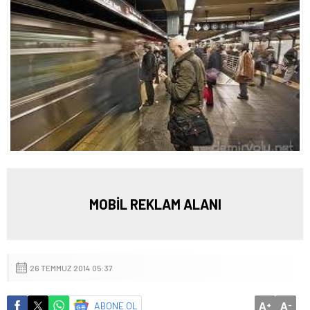
MOBİL REKLAM ALANI
26 TEMMUZ 2014 05:37
A
A
ABONE OL
+
-