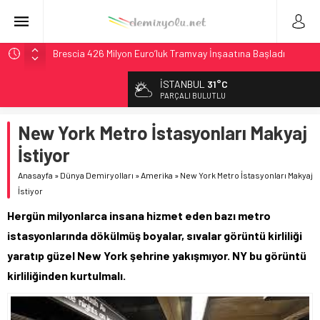
Brescia 426 Milyon Euro’luk Tramvay İnşaatına Başladı
Northern Railway Doğruladı: 308 Bin Rupiye Özel Vagonda
İSTANBUL
31°C
Puja
PARÇALI BULUTLU
Chicago’da Metra Polisi BVLOS Drone’larla Müdahale
Süresini Kısalttı
New York Metro İstasyonları Makyaj
NJ Transit’ten Tarihi Bütçe: 46 Yılın Rekoru Onaylandı
İstiyor
České dráhy 101 Yaşındaki Buharlıyı Šumava Seferlerine
Anasayfa
»
Dünya Demiryolları
»
Amerika
»
New York Metro İstasyonları Makyaj
Çıkarıyor
İstiyor
Hergün milyonlarca insana hizmet eden bazı metro
istasyonlarında dökülmüş boyalar, sıvalar görüntü kirliliği
yaratıp güzel New York şehrine yakışmıyor. NY bu görüntü
kirliliğinden kurtulmalı.