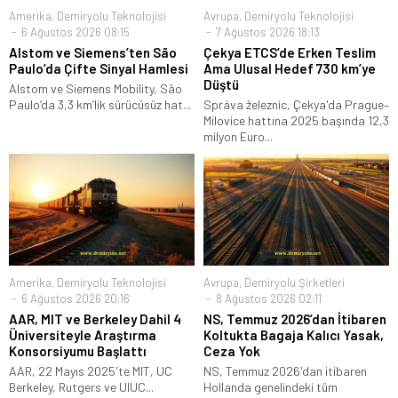
Amerika
,
Demiryolu Teknolojisi
Avrupa
,
Demiryolu Teknolojisi
6 Ağustos 2026 08:15
7 Ağustos 2026 18:13
Alstom ve Siemens’ten São
Çekya ETCS’de Erken Teslim
Paulo’da Çifte Sinyal Hamlesi
Ama Ulusal Hedef 730 km’ye
Düştü
Alstom ve Siemens Mobility, São
Paulo’da 3,3 km’lik sürücüsüz hat...
Správa železnic, Çekya'da Prague–
Milovice hattına 2025 başında 12,3
milyon Euro...
Amerika
,
Demiryolu Teknolojisi
Avrupa
,
Demiryolu Şirketleri
6 Ağustos 2026 20:16
8 Ağustos 2026 02:11
AAR, MIT ve Berkeley Dahil 4
NS, Temmuz 2026’dan İtibaren
Üniversiteyle Araştırma
Koltukta Bagaja Kalıcı Yasak,
Konsorsiyumu Başlattı
Ceza Yok
AAR, 22 Mayıs 2025'te MIT, UC
NS, Temmuz 2026'dan itibaren
Berkeley, Rutgers ve UIUC...
Hollanda genelindeki tüm