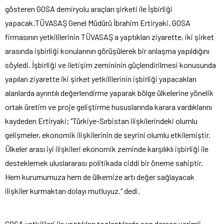
gösteren GOSA demiryolu araçları şirketi ile İşbirliği
yapacak.
TÜVASAŞ Genel Müdürü İbrahim Ertiryaki, GOSA
firmasının yetkililerinin TÜVASAŞ a yaptıkları ziyarette, iki şirket
arasında işbirliği konularının görüşülerek bir anlaşma yapıldığını
söyledi. İşbirliği ve iletişim zemininin güçlendirilmesi konusunda
yapılan ziyarette iki şirket yetkililerinin işbirliği yapacakları
alanlarda ayrıntılı değerlendirme yaparak bölge ülkelerine yönelik
ortak üretim ve proje geliştirme hususlarında karara vardıklarını
kaydeden Ertiryaki; “Türkiye-Sırbistan ilişkilerindeki olumlu
gelişmeler, ekonomik ilişkilerinin de seyrini olumlu etkilemiştir.
Ülkeler arası iyi ilişkileri ekonomik zeminde karşılıklı işbirliği ile
desteklemek uluslararası politikada ciddi bir öneme sahiptir.
Hem kurumumuza hem de ülkemize artı değer sağlayacak
ilişkiler kurmaktan dolayı mutluyuz.” dedi.
GOSA yetkilileri ile yaptıkları toplantılarda son derece verimli