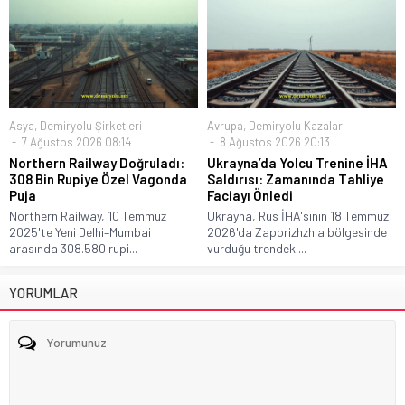
Asya
,
Demiryolu Şirketleri
Avrupa
,
Demiryolu Kazaları
7 Ağustos 2026 08:14
8 Ağustos 2026 20:13
Northern Railway Doğruladı:
Ukrayna’da Yolcu Trenine İHA
308 Bin Rupiye Özel Vagonda
Saldırısı: Zamanında Tahliye
Puja
Faciayı Önledi
Northern Railway, 10 Temmuz
Ukrayna, Rus İHA'sının 18 Temmuz
2025'te Yeni Delhi–Mumbai
2026'da Zaporizhzhia bölgesinde
arasında 308.580 rupi...
vurduğu trendeki...
YORUMLAR