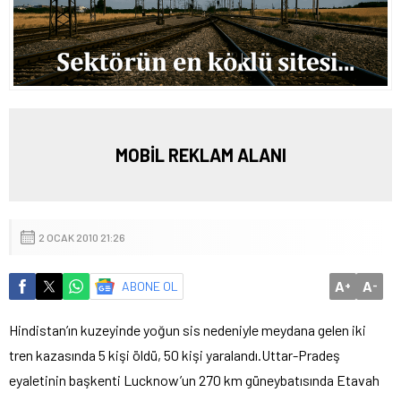
MOBİL REKLAM ALANI
2 OCAK 2010 21:26
A
A
ABONE OL
+
-
Hindistan’ın kuzeyinde yoğun sis nedeniyle meydana gelen iki
tren kazasında 5 kişi öldü, 50 kişi yaralandı.
Uttar-Pradeş
eyaletinin başkenti Lucknow’un 270 km güneybatısında Etavah