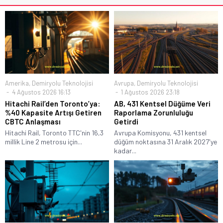
Amerika
,
Demiryolu Teknolojisi
Avrupa
,
Demiryolu Teknolojisi
4 Ağustos 2026 16:13
1 Ağustos 2026 23:18
Hitachi Rail’den Toronto’ya:
AB, 431 Kentsel Düğüme Veri
%40 Kapasite Artışı Getiren
Raporlama Zorunluluğu
CBTC Anlaşması
Getirdi
Hitachi Rail, Toronto TTC'nin 16,3
Avrupa Komisyonu, 431 kentsel
millik Line 2 metrosu için...
düğüm noktasına 31 Aralık 2027'ye
kadar...