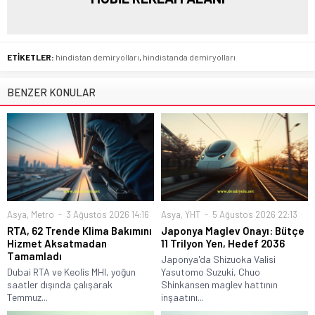
ETİKETLER:
hindistan demiryolları
,
hindistanda demiryolları
BENZER KONULAR
Asya
,
Metro
3 Ağustos 2026 14:16
Asya
,
YHT
5 Ağustos 2026 22:13
RTA, 62 Trende Klima Bakımını
Japonya Maglev Onayı: Bütçe
Hizmet Aksatmadan
11 Trilyon Yen, Hedef 2036
Tamamladı
Japonya'da Shizuoka Valisi
Dubai RTA ve Keolis MHI, yoğun
Yasutomo Suzuki, Chuo
saatler dışında çalışarak
Shinkansen maglev hattının
Temmuz...
inşaatını...