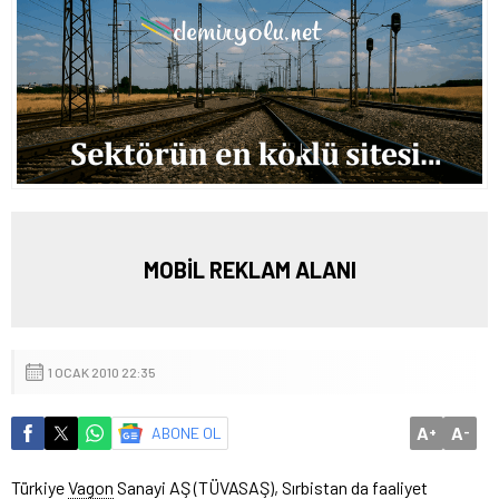
MOBİL REKLAM ALANI
1 OCAK 2010 22:35
A
A
ABONE OL
+
-
Türkiye
Vagon
Sanayi AŞ (TÜVASAŞ), Sırbistan da faaliyet