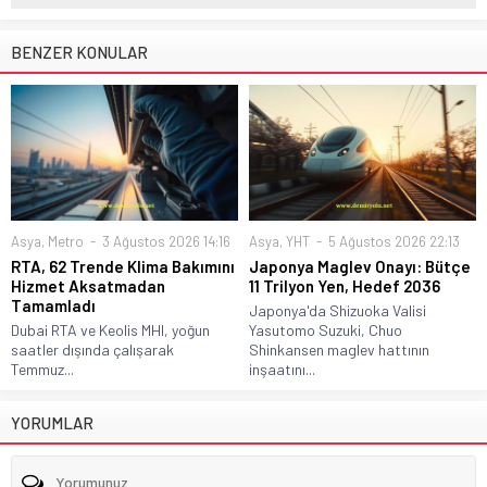
BENZER KONULAR
Asya
,
Metro
3 Ağustos 2026 14:16
Asya
,
YHT
5 Ağustos 2026 22:13
RTA, 62 Trende Klima Bakımını
Japonya Maglev Onayı: Bütçe
Hizmet Aksatmadan
11 Trilyon Yen, Hedef 2036
Tamamladı
Japonya'da Shizuoka Valisi
Dubai RTA ve Keolis MHI, yoğun
Yasutomo Suzuki, Chuo
saatler dışında çalışarak
Shinkansen maglev hattının
Temmuz...
inşaatını...
YORUMLAR