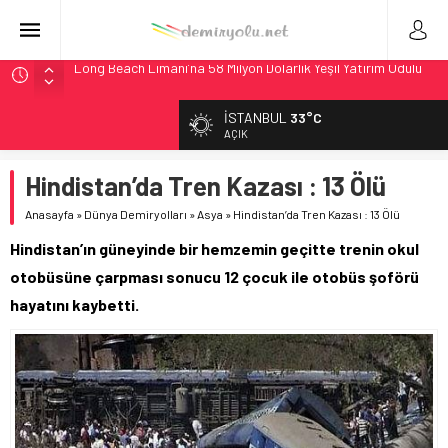
Long Beach Limanı’na 58 Milyon Dolarlık Yeşil Yatırım Ödülü
Madrid 6. Hat 2027’de Sürücüsüz: Kapasite %70 Artacak
Laing O’Rourke, 17,2 Milyar Sterlinlik Siparişle Tesis
İSTANBUL
33°C
Büyütüyor
AÇIK
İtalya’dan Yeni Otomotiv Demiryolu: 4.800 Ton CO2
Tasarrufu
Hindistan’da Tren Kazası : 13 Ölü
Webuild Tüneli Tamamladı: Lima’da Seyahat 45 Dakikaya
Anasayfa
»
Dünya Demiryolları
»
Asya
»
Hindistan’da Tren Kazası : 13 Ölü
İndi
Hindistan’ın güneyinde bir hemzemin geçitte trenin okul
otobüsüne çarpması sonucu 12 çocuk ile otobüs şoförü
hayatını kaybetti.