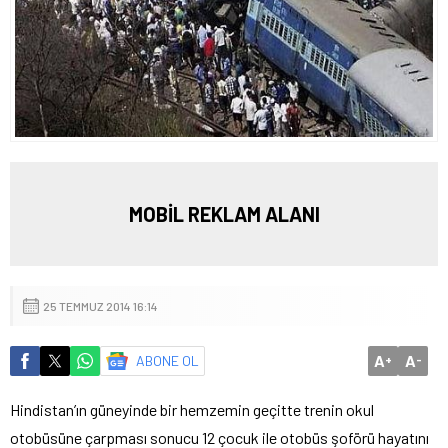
MOBİL REKLAM ALANI
25 TEMMUZ 2014 16:14
A
A
ABONE OL
+
-
Hindistan’ın güneyinde bir hemzemin geçitte trenin okul
otobüsüne çarpması sonucu 12 çocuk ile otobüs şoförü hayatını