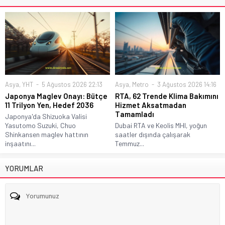
Asya
,
YHT
5 Ağustos 2026 22:13
Asya
,
Metro
3 Ağustos 2026 14:16
Japonya Maglev Onayı: Bütçe
RTA, 62 Trende Klima Bakımını
11 Trilyon Yen, Hedef 2036
Hizmet Aksatmadan
Tamamladı
Japonya'da Shizuoka Valisi
Yasutomo Suzuki, Chuo
Dubai RTA ve Keolis MHI, yoğun
Shinkansen maglev hattının
saatler dışında çalışarak
inşaatını...
Temmuz...
YORUMLAR