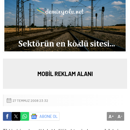
MOBİL REKLAM ALANI
27 TEMMUZ 2008 23:32
A
A
ABONE OL
+
-