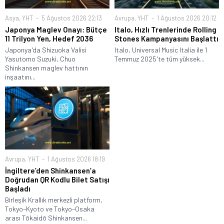
Asya
,
YHT
5 Ağustos 2026 22:13
Avrupa
,
YHT
1 Ağustos 2026 20:12
Japonya Maglev Onayı: Bütçe
Italo, Hızlı Trenlerinde Rolling
11 Trilyon Yen, Hedef 2036
Stones Kampanyasını Başlattı
Japonya'da Shizuoka Valisi
Italo, Universal Music Italia ile 1
Yasutomo Suzuki, Chuo
Temmuz 2025'te tüm yüksek...
Shinkansen maglev hattının
inşaatını...
Avrupa
,
YHT
1 Ağustos 2026 18:19
İngiltere’den Shinkansen’a
Doğrudan QR Kodlu Bilet Satışı
Başladı
Birleşik Krallık merkezli platform,
Tokyo–Kyoto ve Tokyo–Osaka
arası Tōkaidō Shinkansen...