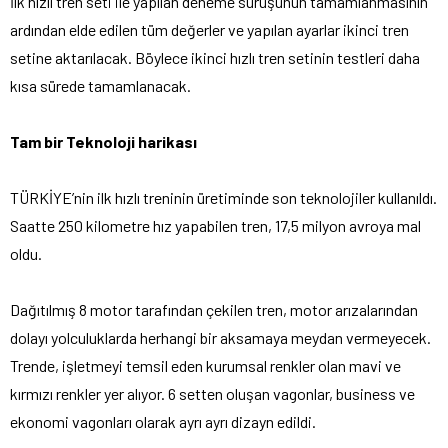
İlk hızlı tren seti ile yapılan deneme sürüşünün tamamlanmasının
ardından elde edilen tüm değerler ve yapılan ayarlar ikinci tren
setine aktarılacak. Böylece ikinci hızlı tren setinin testleri daha
kısa sürede tamamlanacak.
Tam bir Teknoloji harikası
TÜRKİYE’nin ilk hızlı treninin üretiminde son teknolojiler kullanıldı.
Saatte 250 kilometre hız yapabilen tren, 17,5 milyon avroya mal
oldu.
Dağıtılmış 8 motor tarafından çekilen tren, motor arızalarından
dolayı yolculuklarda herhangi bir aksamaya meydan vermeyecek.
Trende, işletmeyi temsil eden kurumsal renkler olan mavi ve
kırmızı renkler yer alıyor. 6 setten oluşan vagonlar, business ve
ekonomi vagonları olarak ayrı ayrı dizayn edildi.