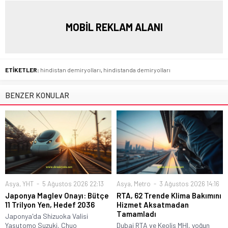
MOBİL REKLAM ALANI
ETİKETLER:
hindistan demiryolları
,
hindistanda demiryolları
BENZER KONULAR
Asya
,
YHT
5 Ağustos 2026 22:13
Asya
,
Metro
3 Ağustos 2026 14:16
Japonya Maglev Onayı: Bütçe
RTA, 62 Trende Klima Bakımını
11 Trilyon Yen, Hedef 2036
Hizmet Aksatmadan
Tamamladı
Japonya'da Shizuoka Valisi
Yasutomo Suzuki, Chuo
Dubai RTA ve Keolis MHI, yoğun