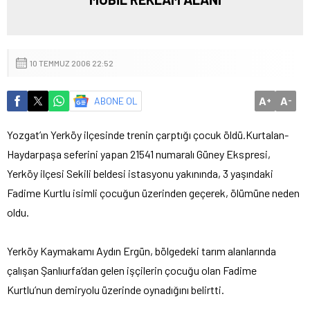
10 TEMMUZ 2006 22:52
A
A
ABONE OL
+
-
Yozgat’ın Yerköy ilçesinde trenin çarptığı çocuk öldü.
Kurtalan-
Haydarpaşa seferini yapan 21541 numaralı Güney Ekspresi,
Yerköy ilçesi Sekili beldesi istasyonu yakınında, 3 yaşındaki
Fadime Kurtlu isimli çocuğun üzerinden geçerek, ölümüne neden
oldu.
Yerköy Kaymakamı Aydın Ergün, bölgedeki tarım alanlarında
çalışan Şanlıurfa’dan gelen işçilerin çocuğu olan Fadime
Kurtlu’nun demiryolu üzerinde oynadığını belirtti.