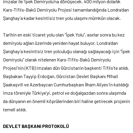
imzalar ile ’İpek Demiryolu’na dönüşecek.
400 milyon dolarlık
Kars-Tiflis-Bakü Demiryolu Projesi tamamlandığında Londra’dan
Şanghay’a kadar kesintisiz tren yolu ulaşımı mümkün olacak.
Tarihin en eski ticaret yolu olan “İpek Yolu”, asırlar sonra bu kez
demiryolu ağları üzerinde yeniden hayat buluyor. Londra’dan
Şanghay’a kesintisiz tren yolculuğu olanağı sağlayacağı için “İpek
Demiryolu” olarak nitelenen Kars-Tiflis-Bakü Demiryolu
Projesi’nin (KTB) imzaları dün Gürcistan’ın başkenti Tiflis’te atıldı.
Başbakan Tayyip Erdoğan, Gürcistan Devlet Başkanı Mihail
Şaakaşvili ve Azerbaycan Cumhurbaşkanı İlham Aliyev’in katıldığı
imza töreniyle Türkiye’yi, petrol ve doğalgazdan sonra ulaşımda
da dünyanın en önemli köprülerinden biri haline getirecek projenin
temeli atıldı.
DEVLET BAŞKANI PROTOKOLÜ