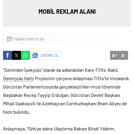
MOBİL REKLAM ALANI
7 ŞUBAT 2007 12:33
A
A
ABONE OL
+
-
“Demirden İpekyolu” olarak da adlandırılan Kars-Tiflis-Bakü
Demiryolu Hattı
Projesinin çerçeve anlaşması Tiflis’te imzalandı.
Gürcistan Parlamentosunda gerçekleştirilen imza töreninde
Başbakan Recep Tayyip Erdoğan, Gürcistan Devlet Başkanı
Mihail Saakaşvili ile Azerbaycan Cumhurbaşkanı İlham Aliyev de
hazır bulundu.
Anlaşmaya, Türkiye adına Ulaştırma Bakanı Binali Yıldırım,