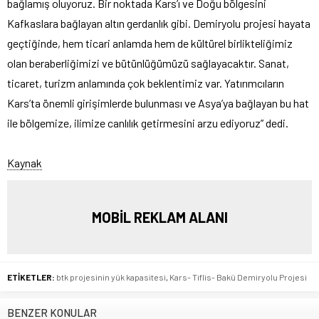
bağlamış oluyoruz. Bir noktada Kars’ı ve Doğu bölgesini
Kafkaslara bağlayan altın gerdanlık gibi. Demiryolu projesi hayata
geçtiğinde, hem ticari anlamda hem de kültürel birlikteliğimiz
olan beraberliğimizi ve bütünlüğümüzü sağlayacaktır. Sanat,
ticaret, turizm anlamında çok beklentimiz var. Yatırımcıların
Kars’ta önemli girişimlerde bulunması ve Asya’ya bağlayan bu hat
ile bölgemize, ilimize canlılık getirmesini arzu ediyoruz” dedi.
Kaynak
MOBİL REKLAM ALANI
ETİKETLER:
btk projesinin yük kapasitesi
,
Kars- Tiflis- Bakü Demiryolu Projesi
BENZER KONULAR