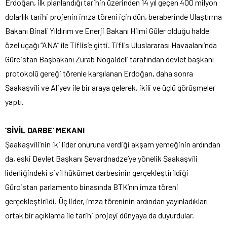
Erdoğan, ilk planlandığı tarihin üzerinden 14 yıl geçen 400 milyon
dolarlık tarihi projenin imza töreni için dün, beraberinde Ulaştırma
Bakanı Binali Yıldırım ve Enerji Bakanı Hilmi Güler olduğu halde
özel uçağı “ANA” ile Tiflis’e gitti. Tiflis Uluslararası Havaalanı’nda
Gürcistan Başbakanı Zurab Nogaideli tarafından devlet başkanı
protokolü gereği törenle karşılanan Erdoğan, daha sonra
Şaakaşvili ve Aliyev ile bir araya gelerek, ikili ve üçlü görüşmeler
yaptı.
’SİVİL DARBE’ MEKANI
Şaakaşvili’nin iki lider onuruna verdiği akşam yemeğinin ardından
da, eski Devlet Başkanı Şevardnadze’ye yönelik Şaakaşvili
liderliğindeki sivil hükümet darbesinin gerçekleştirildiği
Gürcistan parlamento binasında BTK’nın imza töreni
gerçekleştirildi. Üç lider, imza töreninin ardından yayınladıkları
ortak bir açıklama ile tarihi projeyi dünyaya da duyurdular.