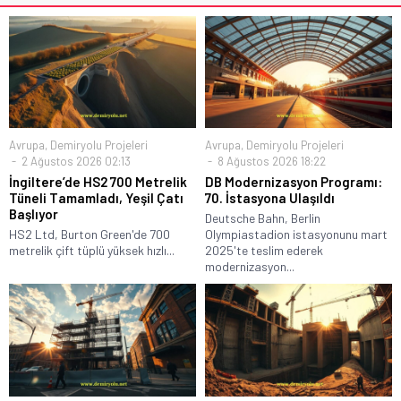
Avrupa
,
Demiryolu Projeleri
Avrupa
,
Demiryolu Projeleri
2 Ağustos 2026 02:13
8 Ağustos 2026 18:22
İngiltere’de HS2 700 Metrelik
DB Modernizasyon Programı:
Tüneli Tamamladı, Yeşil Çatı
70. İstasyona Ulaşıldı
Başlıyor
Deutsche Bahn, Berlin
HS2 Ltd, Burton Green'de 700
Olympiastadion istasyonunu mart
metrelik çift tüplü yüksek hızlı...
2025'te teslim ederek
modernizasyon...