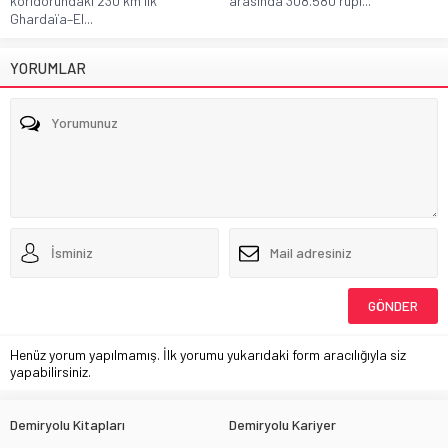
koridorundaki 230 km'lik
arasında 308.580 rupi...
Ghardaïa–El...
YORUMLAR
Henüz yorum yapılmamış. İlk yorumu yukarıdaki form aracılığıyla siz
yapabilirsiniz.
Demiryolu Kitapları
Demiryolu Kariyer