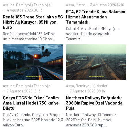
Avrupa
,
Demiryolu Teknolojisi
Asya
,
Metro
3 Ağustos 2026 14:16
4 Ağustos 2026 00:13
RTA, 62 Trende Klima Bakımını
Renfe 183 Trene Starlink ve 5G
Hizmet Aksatmadan
Hibrit Ağ Kuruyor: 85 Milyon
Tamamladı
Euro
Dubai RTA ve Keolis MHI, yoğun
Renfe, İspanya’daki 183 AVE ve
saatler dışında çalışarak
uzun mesafe trenine 10 Gbps...
Temmuz...
Avrupa
,
Demiryolu Teknolojisi
Asya
,
Demiryolu Şirketleri
7 Ağustos 2026 18:13
7 Ağustos 2026 08:14
Çekya ETCS’de Erken Teslim
Northern Railway Doğruladı:
Ama Ulusal Hedef 730 km’ye
308 Bin Rupiye Özel Vagonda
Düştü
Puja
Správa železnic, Çekya'da Prague–
Northern Railway, 10 Temmuz
Milovice hattına 2025 başında 12,3
2025'te Yeni Delhi–Mumbai
milyon Euro...
arasında 308.580 rupi...