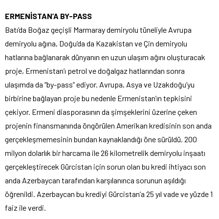
ERMENİSTAN’A BY-PASS
Batı’da Boğaz geçişli Marmaray demiryolu tüneliyle Avrupa
demiryolu ağına, Doğu’da da Kazakistan ve Çin demiryolu
hatlarına bağlanarak dünyanın en uzun ulaşım ağını oluşturacak
proje, Ermenistan’ı petrol ve doğalgaz hatlarından sonra
ulaşımda da “by-pass” ediyor. Avrupa, Asya ve Uzakdoğu’yu
birbirine bağlayan proje bu nedenle Ermenistan’ın tepkisini
çekiyor. Ermeni diasporasının da şimşeklerini üzerine çeken
projenin finansmanında öngörülen Amerikan kredisinin son anda
gerçekleşmemesinin bundan kaynaklandığı öne sürüldü. 200
milyon dolarlık bir harcama ile 26 kilometrelik demiryolu inşaatı
gerçekleştirecek Gürcistan için sorun olan bu kredi ihtiyacı son
anda Azerbaycan tarafından karşılanınca sorunun aşıldığı
öğrenildi. Azerbaycan bu krediyi Gürcistan’a 25 yıl vade ve yüzde 1
faiz ile verdi.