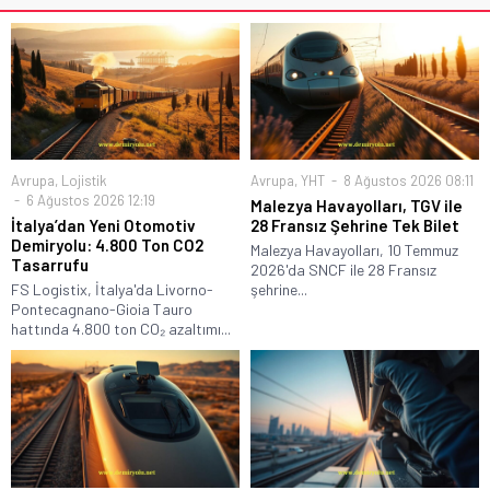
Avrupa
,
Lojistik
Avrupa
,
YHT
8 Ağustos 2026 08:11
6 Ağustos 2026 12:19
Malezya Havayolları, TGV ile
İtalya’dan Yeni Otomotiv
28 Fransız Şehrine Tek Bilet
Demiryolu: 4.800 Ton CO2
Malezya Havayolları, 10 Temmuz
Tasarrufu
2026'da SNCF ile 28 Fransız
FS Logistix, İtalya'da Livorno-
şehrine...
Pontecagnano-Gioia Tauro
hattında 4.800 ton CO₂ azaltımı...