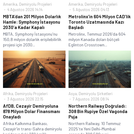
Amerika
,
Demiryolu Projeleri
Amerika
,
Demiryolu Projeleri
4 Ağustos 2026 14:14
5 Ağustos 2026 04:13
MBTA’dan 201 Milyon Dolarlık
Metrolinx’in 604 Milyon CAD’lik
Hamle: Symphony İstasyonu
Toronto Uzatmasında Kazı
2030’a Kadar Kapalı
Başladı
MBTA, Symphony İstasyonu'nu
Metrolinx, Temmuz 2026'da 604
150,8 milyon dolarlık erişilebilirlik
milyon Kanada doları bütçeli
projesi için 2030...
Eglinton Crosstown...
Afrika
,
Demiryolu Projeleri
Asya
,
Demiryolu Şirketleri
3 Ağustos 2026 22:15
7 Ağustos 2026 08:14
AfDB, Cezayir Demiryoluna
Northern Railway Doğruladı:
878 Milyon Dolar Finansmanı
308 Bin Rupiye Özel Vagonda
Onayladı
Puja
Afrika Kalkınma Bankası,
Northern Railway, 10 Temmuz
Cezayir'in trans-Sahra demiryolu
2025'te Yeni Delhi–Mumbai