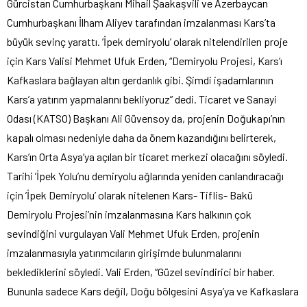
Gürcistan Cumhurbaşkanı Mihail Şaakaşvili ve Azerbaycan
Cumhurbaşkanı İlham Aliyev tarafından imzalanması Kars’ta
büyük sevinç yarattı. ’İpek demiryolu’ olarak nitelendirilen proje
için Kars Valisi Mehmet Ufuk Erden, “Demiryolu Projesi, Kars’ı
Kafkaslara bağlayan altın gerdanlık gibi. Şimdi işadamlarının
Kars’a yatırım yapmalarını bekliyoruz” dedi. Ticaret ve Sanayi
Odası (KATSO) Başkanı Ali Güvensoy da, projenin Doğukapı’nın
kapalı olması nedeniyle daha da önem kazandığını belirterek,
Kars’ın Orta Asya’ya açılan bir ticaret merkezi olacağını söyledi.
Tarihi ’İpek Yolu’nu demiryolu ağlarında yeniden canlandıracağı
için ’İpek Demiryolu’ olarak nitelenen Kars- Tiflis- Bakü
Demiryolu Projesi’nin imzalanmasına Kars halkının çok
sevindiğini vurgulayan Vali Mehmet Ufuk Erden, projenin
imzalanmasıyla yatırımcıların girişimde bulunmalarını
beklediklerini söyledi. Vali Erden, “Güzel sevindirici bir haber.
Bununla sadece Kars değil, Doğu bölgesini Asya’ya ve Kafkaslara