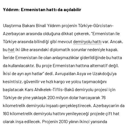
Yıldırım: Ermenistan hattı da açılabilir
Ulaştırma Bakanı Binali Yıldırım projenin Türkiye-Gürcistan-
Azerbaycan arasında olduğuna dikkat çekerek, “Ermenistan ile
Türkiye arasında bilindiği gibi mevcut
demiryolu hattı
var. Ancak,
bu
hat
iki ülke arasındaki diplomatik sorunlar nedeniyle kapalı.
İleride Ermenistan ile olan anlaşmazlıklar giderildiğinde bu hatta
da kullanılacaktır. Bu proje Ermenistan hattına alternatif değil.
İkisi de ayrı ayrı hatlar” dedi. Avrupa’dan Asya ve Uzakdoğu’ya
kesintisiz, güvenilir ve hızlı kargo ve yolcu taşımacılığını
başlatacak Kars Ahılkelek-Tiflis-Bakü demiryolu projesi için
Türkiye de yine yaklaşık 200 milyon dolar harcayarak 76
kilometrelik demiryolu inşaatı gerçekleştirecek. Azerbaycan’ın da
160 kilometrelik demiryolu hattını yenileyeceği projede çift hat
olarak inşa edilecek. Projenin 2010 yılının ikinci yarısında