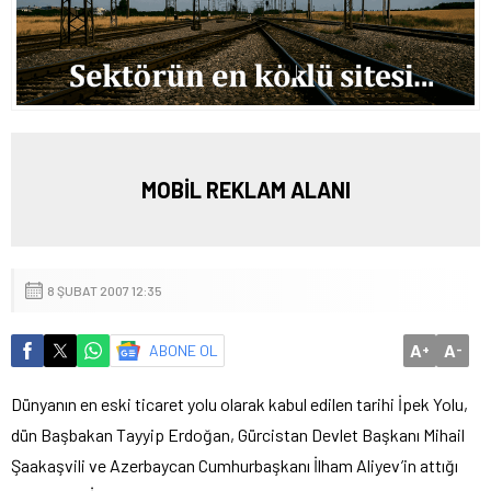
MOBİL REKLAM ALANI
8 ŞUBAT 2007 12:35
A
A
ABONE OL
+
-
Dünyanın en eski ticaret yolu olarak kabul edilen tarihi İpek Yolu,
dün Başbakan Tayyip Erdoğan, Gürcistan Devlet Başkanı Mihail
Şaakaşvili ve Azerbaycan Cumhurbaşkanı İlham Aliyev’in attığı