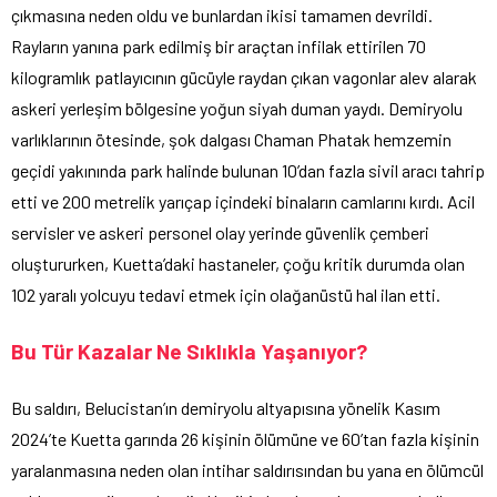
çıkmasına neden oldu ve bunlardan ikisi tamamen devrildi.
Rayların yanına park edilmiş bir araçtan infilak ettirilen 70
kilogramlık patlayıcının gücüyle raydan çıkan vagonlar alev alarak
askeri yerleşim bölgesine yoğun siyah duman yaydı. Demiryolu
varlıklarının ötesinde, şok dalgası Chaman Phatak hemzemin
geçidi yakınında park halinde bulunan 10’dan fazla sivil aracı tahrip
etti ve 200 metrelik yarıçap içindeki binaların camlarını kırdı. Acil
servisler ve askeri personel olay yerinde güvenlik çemberi
oluştururken, Kuetta’daki hastaneler, çoğu kritik durumda olan
102 yaralı yolcuyu tedavi etmek için olağanüstü hal ilan etti.
Bu Tür Kazalar Ne Sıklıkla Yaşanıyor?
Bu saldırı, Belucistan’ın demiryolu altyapısına yönelik Kasım
2024’te Kuetta garında 26 kişinin ölümüne ve 60’tan fazla kişinin
yaralanmasına neden olan intihar saldırısından bu yana en ölümcül