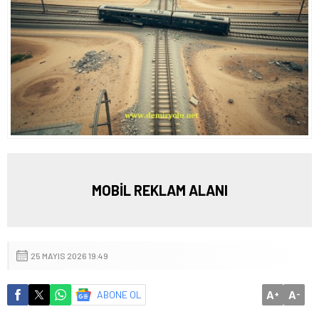
MOBİL REKLAM ALANI
25 MAYIS 2026 19:49
A
A
ABONE OL
+
-