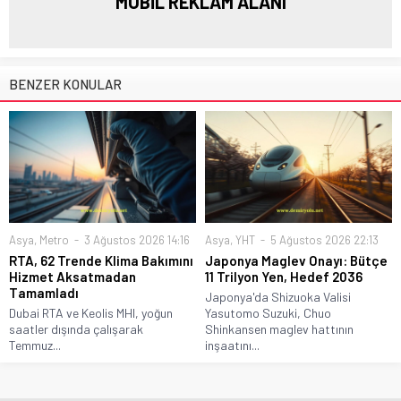
MOBİL REKLAM ALANI
BENZER KONULAR
Asya
,
Metro
3 Ağustos 2026 14:16
Asya
,
YHT
5 Ağustos 2026 22:13
RTA, 62 Trende Klima Bakımını
Japonya Maglev Onayı: Bütçe
Hizmet Aksatmadan
11 Trilyon Yen, Hedef 2036
Tamamladı
Japonya'da Shizuoka Valisi
Dubai RTA ve Keolis MHI, yoğun
Yasutomo Suzuki, Chuo
saatler dışında çalışarak
Shinkansen maglev hattının
Temmuz...
inşaatını...