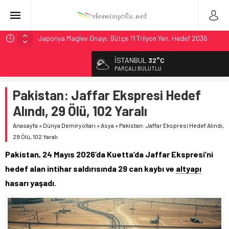
Japonya Maglev Onayı: Bütçe 11 Trilyon Yen, Hedef 2036
Toronto Metrosu’nda Kapasite %40 Artıyor: Hitachi Rail
İSTANBUL
32°C
İmzaladı
PARÇALI BULUTLU
Metrolinx’in 604 Milyon CAD’lik Toronto Uzatmasında Kazı
Başladı
Pakistan: Jaffar Ekspresi Hedef
Hitachi Rail’den Toronto’ya: %40 Kapasite Artışı Getiren
Alındı, 29 Ölü, 102 Yaralı
CBTC Anlaşması
Anasayfa
»
Dünya Demiryolları
»
Asya
»
Pakistan: Jaffar Ekspresi Hedef Alındı,
Siemens ve Stadler’dan Berlin S-Bahn’a 350 Trenlik Dev
29 Ölü, 102 Yaralı
Sözleşme
Pakistan, 24 Mayıs 2026’da Kuetta’da Jaffar Ekspresi’ni
hedef alan intihar saldırısında 29 can kaybı ve
altyapı
hasarı yaşadı.