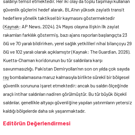
saldırıyı temsil etmektedir. Her iki olay da toplu taşımayı kullanan
güvenlik güçlerini hedef alarak, BLA’nın yüksek zayiatlı transit
hedeflere yönelik taktiksel bir kaymasını göstermektedir
(
Kaynak
: AP News, 2024). 24 Mayıs olayına ilişkin ilk zayiat
rakamları farklılık göstermiş, bazı ajans raporları başlangıçta 23
ölü ve 70 yaralı bildirirken, yerel sağlık yetkilileri nihai bilançoyu 29
ölü ve 102 yaralı olarak açıklamıştır (Kaynak: The Guardian, 2026).
Kuetta-Chaman koridorunun bu tür saldırılara karşı
savunmasızlığı, Pakistan Demiryolları’nın son on yılda çok sayıda
ray
bombalamasına maruz kalmasıyla birlikte sürekli bir bölgesel
güvenlik sorununa işaret etmektedir; ancak bu saldırı ölçeğinde
araçlı intihar saldırıları nadiren görülmüştür. Bu tür büyük ölçekli
saldırılar, genellikle altyapı güvenliğine yapılan yatırımların yetersiz
kaldığı bölgelerde daha sık yaşanmaktadır.
Editörün Değerlendirmesi