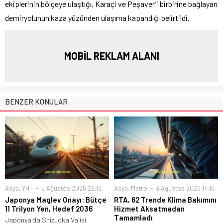
ekiplerinin bölgeye ulaştığı, Karaçi ve Peşaver’i birbirine bağlayan
demiryolunun kaza yüzünden ulaşıma kapandığı belirtildi.
MOBİL REKLAM ALANI
BENZER KONULAR
Asya
,
YHT
5 Ağustos 2026 22:13
Asya
,
Metro
3 Ağustos 2026 14:16
Japonya Maglev Onayı: Bütçe
RTA, 62 Trende Klima Bakımını
11 Trilyon Yen, Hedef 2036
Hizmet Aksatmadan
Tamamladı
Japonya'da Shizuoka Valisi