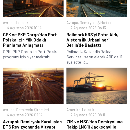
Avrupa
,
Lojistik
Avrupa
,
Demiryolu Şirketleri
4 Ağustos 2026 10:14
2 Ağustos 2026 04:13
CPK ve PKP Cargo’dan Port
Railmark KRS’yi Satın Aldı,
Polska İçin Yük Odaklı
Alstom İlk Urbanliner’ı
Planlama Anlaşması
Berlin’de Başlattı
CPK, PKP Cargo ile Port Polska
Railmark, Katahdin Railcar
programı için niyet mektubu...
Services'i satın alarak ABD'de 11
eyalette 13...
Avrupa
,
Demiryolu Şirketleri
Amerika
,
Lojistik
4 Ağustos 2026 02:14
2 Ağustos 2026 08:11
Avrupalı Demiryolu Kuruluşları
ZIM ve MSC’den Demiryoluna
ETS Revizyonunda Altyapı
Rakip LNG’li Jacksonville