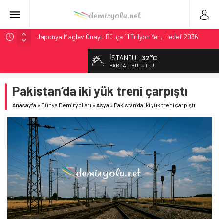
Japonya Maglev Onayı: Bütçe 11 Trilyon Yen, Hedef 2036
Toronto Metrosu’nda Kapasite %40 Artıyor: Hitachi Rail
İSTANBUL
32°C
İmzaladı
PARÇALI BULUTLU
Metrolinx’in 604 Milyon CAD’lik Toronto Uzatmasında Kazı
Başladı
Pakistan’da iki yük treni çarpıştı
Hitachi Rail’den Toronto’ya: %40 Kapasite Artışı Getiren
Anasayfa
»
Dünya Demiryolları
»
Asya
»
Pakistan’da iki yük treni çarpıştı
CBTC Anlaşması
Siemens ve Stadler’dan Berlin S-Bahn’a 350 Trenlik Dev
Sözleşme