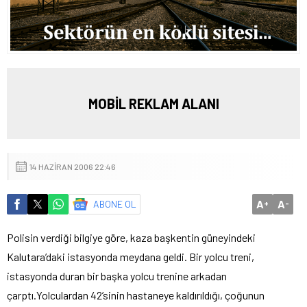
MOBİL REKLAM ALANI
14 HAZIRAN 2006 22:46
A
A
ABONE OL
+
-
Polisin verdiği bilgiye göre, kaza başkentin güneyindeki
Kalutara’daki istasyonda meydana geldi. Bir yolcu treni,
istasyonda duran bir başka yolcu trenine arkadan
çarptı.
Yolculardan 42’sinin hastaneye kaldırıldığı, çoğunun