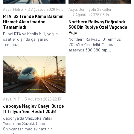
Asya
,
Metro
3 Ağustos 2026 14:16
Asya
,
Demiryolu Şirketleri
7 Ağustos 2026 08:14
RTA, 62 Trende Klima Bakımını
Hizmet Aksatmadan
Northern Railway Doğruladı:
Tamamladı
308 Bin Rupiye Özel Vagonda
Puja
Dubai RTA ve Keolis MHI, yoğun
saatler dışında çalışarak
Northern Railway, 10 Temmuz
Temmuz...
2025'te Yeni Delhi–Mumbai
arasında 308.580 rupi...
Asya
,
YHT
5 Ağustos 2026 22:13
Japonya Maglev Onayı: Bütçe
11 Trilyon Yen, Hedef 2036
Japonya'da Shizuoka Valisi
Yasutomo Suzuki, Chuo
Shinkansen maglev hattının