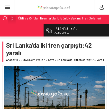
ÖBB ve RFI’dan Brenner’da 15 Günlük Bakım: Tren Seferleri
Duruyor
İSTANBUL
31°C
NS, Temmuz 2026’dan İtibaren Koltukta Bagaja Kalıcı
AZ BULUTLU
Yasak, Ceza Yok
Madrid Atocha’da 56 Milyon Euro’luk Yenileme: Sol Tüneli
Sri Lanka’da iki tren çarpıştı:42
%33 Kapasite Artışı
yaralı
Çekya ETCS’de Erken Teslim Ama Ulusal Hedef 730 km’ye
Düştü
Anasayfa
»
Dünya Demiryolları
»
Asya
»
Sri Lanka’da iki tren çarpıştı:42 yaralı
Malezya Havayolları, TGV ile 28 Fransız Şehrine Tek Bilet