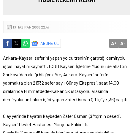
13 HAZIRAN 2006 22:47
A
A
ABONE OL
+
-
Ankara-Kayseri seferini yapan yolcu treninin çarptığı demiryolu
işçisi hayatını kaybetti.
TCDD Kayseri İşletme Müdürü Selahattin
Sarıkaya’dan aldığı bilgiye göre, Ankara-Kayseri seferini
yapmakta olan 21532 sefer sayılı Güney Ekspresi, saat 14.00
sıralarında Himmetdede-Kalkancık istasyonu arasında
demiryolunun bakım işini yapan Zafer Osman Çiftçi’ye (36) çarptı.
Olay yerinde hayatını kaybeden Zafer Osman Çiftçi’nin cesedi,
Kayseri Devlet Hastanesi Morguna kaldırıldı.
Olayla ilgili hem adli hem de idari soruşturma başlatıldığını