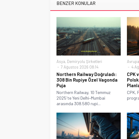
BENZER KONULAR
Asya
,
Demiryolu Şirketleri
Avrup
7 Ağustos 2026 08:14
4 Ağ
Northern Railway Doğruladı:
CPK v
308 Bin Rupiye Özel Vagonda
Polsk
Puja
Planl
Northern Railway, 10 Temmuz
CPK, P
2025'te Yeni Delhi–Mumbai
progra
arasında 308.580 rupi...