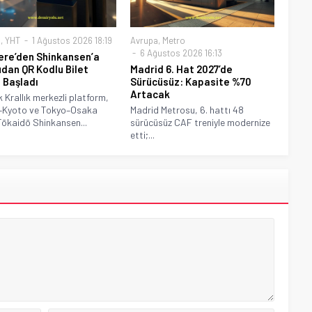
a
,
YHT
1 Ağustos 2026 18:19
Avrupa
,
Metro
6 Ağustos 2026 16:13
tere’den Shinkansen’a
dan QR Kodlu Bilet
Madrid 6. Hat 2027’de
ı Başladı
Sürücüsüz: Kapasite %70
Artacak
k Krallık merkezli platform,
–Kyoto ve Tokyo–Osaka
Madrid Metrosu, 6. hattı 48
Tōkaidō Shinkansen...
sürücüsüz CAF treniyle modernize
etti;...