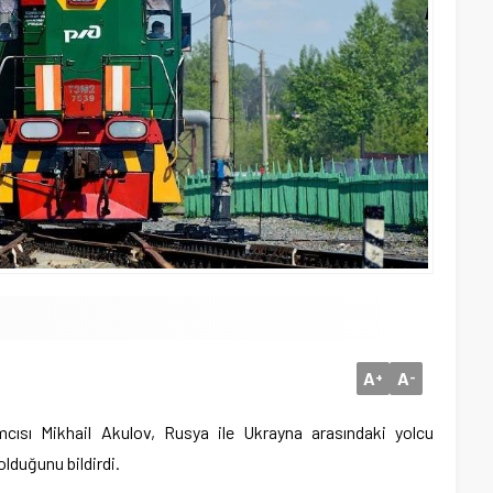
A
A
+
-
cısı Mikhail Akulov, Rusya ile Ukrayna arasındaki yolcu
lduğunu bildirdi.