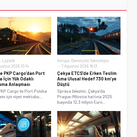
a
,
Lojistik
Avrupa
,
Demiryolu Teknolojisi
ustos 2026 10:14
7 Ağustos 2026 18:13
e PKP Cargo’dan Port
Çekya ETCS’de Erken Teslim
a İçin Yük Odaklı
Ama Ulusal Hedef 730 km’ye
ama Anlaşması
Düştü
KP Cargo ile Port Polska
Správa železnic, Çekya'da
mı için niyet mektubu...
Prague–Milovice hattına 2025
başında 12,3 milyon Euro...