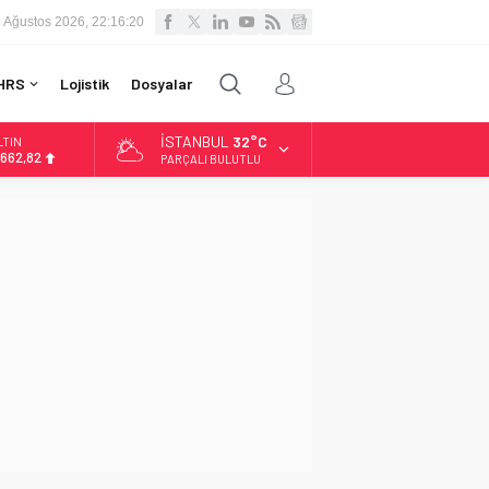
 Ağustos 2026, 22:16:21
HRS
Lojistik
Dosyalar
İSTANBUL
32°C
LTIN
.662,82
PARÇALI BULUTLU
İST
3.779,39
OLAR
7,6961
URO
5,1808