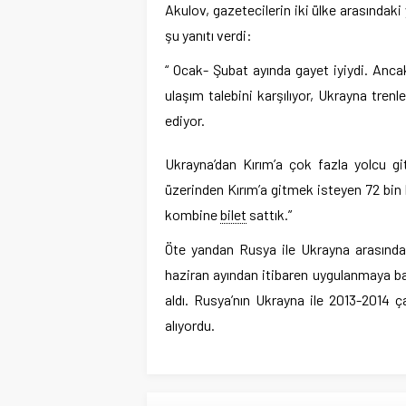
Akulov, gazetecilerin iki ülke arasındaki
şu yanıtı verdi:
“ Ocak- Şubat ayında gayet iyiydi. Anc
ulaşım talebini karşılıyor, Ukrayna tre
ediyor.
Ukrayna’dan Kırım’a çok fazla yolcu g
üzerinden Kırım’a gitmek isteyen 72 bin 
kombine
bilet
sattık.”
Öte yandan Rusya ile Ukrayna arasında ç
haziran ayından itibaren uygulanmaya ba
aldı. Rusya’nın Ukrayna ile 2013-2014 ç
alıyordu.