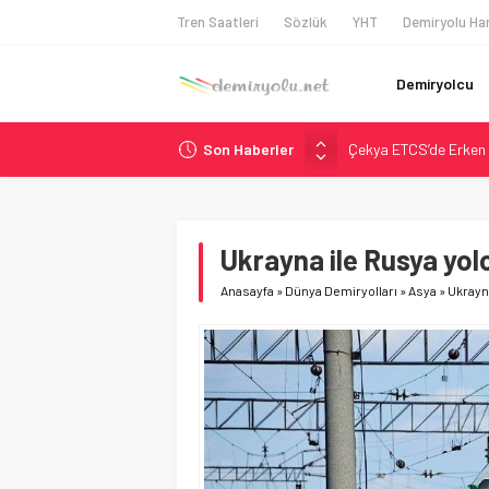
Tren Saatleri
Sözlük
YHT
Demiryolu Har
Demiryolcu
Son Haberler
Çekya ETCS’de Erken 
České dráhy 101 Yaşın
Brescia 426 Milyon Eu
Northern Railway Doğ
Ukrayna ile Rusya yol
Madrid Atocha’da 56 M
Anasayfa
»
Dünya Demiryolları
»
Asya
»
Ukrayna