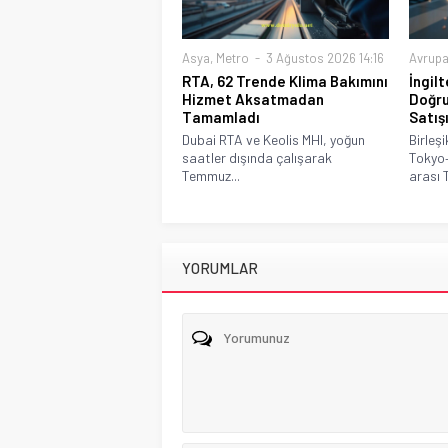
Asya
,
Metro
3 Ağustos 2026 14:16
Avrup
RTA, 62 Trende Klima Bakımını
İngil
Hizmet Aksatmadan
Doğru
Tamamladı
Satış
Dubai RTA ve Keolis MHI, yoğun
Birleşi
saatler dışında çalışarak
Tokyo
Temmuz...
arası 
YORUMLAR