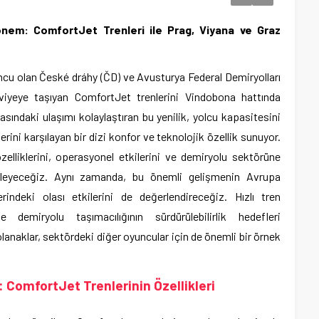
nem: ComfortJet Trenleri ile Prag, Viyana ve Graz
cu olan České dráhy (ČD) ve Avusturya Federal Demiryolları
viyeye taşıyan ComfortJet trenlerini Vindobona hattında
sındaki ulaşımı kolaylaştıran bu yenilik, yolcu kapasitesini
rini karşılayan bir dizi konfor ve teknolojik özellik sunuyor.
elliklerini, operasyonel etkilerini ve demiryolu sektörüne
nceleyeceğiz. Aynı zamanda, bu önemli gelişmenin Avrupa
rindeki olası etkilerini de değerlendireceğiz. Hızlı tren
 demiryolu taşımacılığının sürdürülebilirlik hedefleri
anaklar, sektördeki diğer oyuncular için de önemli bir örnek
: ComfortJet Trenlerinin Özellikleri