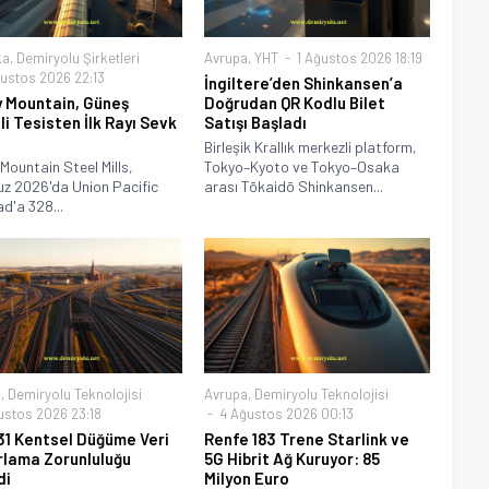
ka
,
Demiryolu Şirketleri
Avrupa
,
YHT
1 Ağustos 2026 18:19
ustos 2026 22:13
İngiltere’den Shinkansen’a
 Mountain, Güneş
Doğrudan QR Kodlu Bilet
li Tesisten İlk Rayı Sevk
Satışı Başladı
Birleşik Krallık merkezli platform,
Mountain Steel Mills,
Tokyo–Kyoto ve Tokyo–Osaka
z 2026'da Union Pacific
arası Tōkaidō Shinkansen...
ad'a 328...
a
,
Demiryolu Teknolojisi
Avrupa
,
Demiryolu Teknolojisi
ustos 2026 23:18
4 Ağustos 2026 00:13
31 Kentsel Düğüme Veri
Renfe 183 Trene Starlink ve
lama Zorunluluğu
5G Hibrit Ağ Kuruyor: 85
di
Milyon Euro