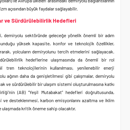
ları) ile Avrupa ülkeleri arasındaki demiryolu bağlantılarının
izm açısından büyük faydalar sağlayabilir.
 ve Sürdürülebilirlik Hedefleri
i, demiryolu sektöründe geleceğe yönelik önemli bir adım
n sunduğu yüksek kapasite, konfor ve teknolojik özellikler,
ırarak, yolcuların demiryolunu tercih etmelerini sağlayacak.
rdürülebilirlik hedeflerine ulaşmasında da önemli bir rol
tren teknolojilerinin kullanılması, yenilenebilir enerji
olu ağının daha da genişletilmesi gibi çalışmalar, demiryolu
acak ve sürdürülebilir bir ulaşım sistemi oluşturulmasına katkı
iği’nin (AB) “Yeşil Mutabakat” hedefleri doğrultusunda,
si ve desteklenmesi, karbon emisyonlarını azaltma ve iklim
e ulaşmada kritik öneme sahip olacaktır.