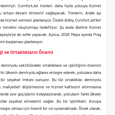
emlenmişti. ComfortJet trenleri, daha fazla yolcuya hizmet
 artışın devam etmesini sağlayacak. Trenlerin, Aralık ayı
h’a da hizmet vermesi planlanıyor. České dráhy, ComfortJet’leri
n temelini oluşturmayı hedefliyor. Şu anda Berlin’e hizmet
dapeşte’ye de sefer yapacak. Ayrıca, 2026 Mayıs ayında Prag
rin başlaması planlanıyor.
ği ve Ortaklıkların Önemi
 demiryolu sektöründeki ortaklıkların ve işbirliğinin önemini
, iki ülkenin demiryolu ağlarını entegre ederek, yolculara daha
bir seyahat imkanı sunuyor. Bu tür ortaklıklar, demiryolu
ne, maliyetleri düşürmesine ve hizmet kalitesini artırmasına
erde sınır geçişlerini kolaylaştırarak, yolcuların farklı ülkeler
ilde seyahat etmelerini sağlar. Bu tür işbirlikleri, Avrupa
tegre olması için önemli bir rol oynamaktadır. Örnek olarak,