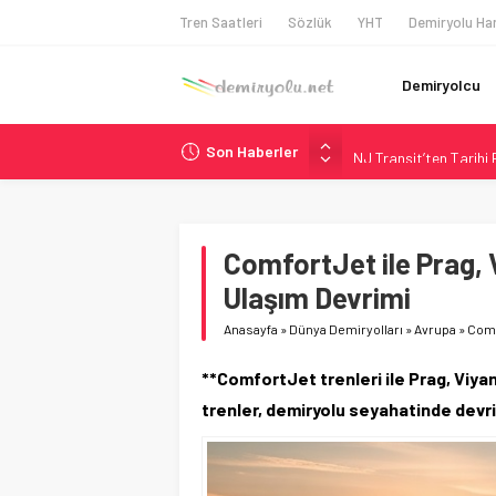
Tren Saatleri
Sözlük
YHT
Demiryolu Har
Demiryolcu
Son Haberler
NJ Transit’ten Tarihi
Rocky Mountain, Güneş 
AAR, MIT ve Berkeley 
Long Beach Limanı’na 
ComfortJet ile Prag, 
Chicago’da Metra Poli
Ulaşım Devrimi
Anasayfa
»
Dünya Demiryolları
»
Avrupa
»
Comf
**ComfortJet trenleri ile Prag, Viyan
trenler, demiryolu seyahatinde devri