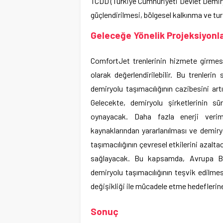
TCDD (Türkiye Cumhuriyeti Devlet Demiryol
güçlendirilmesi, bölgesel kalkınma ve tur
Geleceğe Yönelik Projeksiyonlar
ComfortJet trenlerinin hizmete girmes
olarak değerlendirilebilir. Bu trenleri
demiryolu taşımacılığının cazibesini art
Gelecekte, demiryolu şirketlerinin sü
oynayacak. Daha fazla enerji verimli 
kaynaklarından yararlanılması ve demiry
taşımacılığının çevresel etkilerini azalt
sağlayacak. Bu kapsamda, Avrupa Birl
demiryolu taşımacılığının teşvik edilme
değişikliği ile mücadele etme hedeflerin
Sonuç