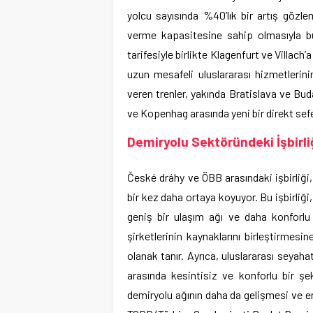
yolcu sayısında %40’lık bir artış gözl
verme kapasitesine sahip olmasıyla bu
tarifesiyle birlikte Klagenfurt ve Villac
uzun mesafeli uluslararası hizmetlerini
veren trenler, yakında Bratislava ve Bu
ve Kopenhag arasında yeni bir direkt sefe
Demiryolu Sektöründeki İşbirli
České dráhy ve ÖBB arasındaki işbirliği,
bir kez daha ortaya koyuyor. Bu işbirliği
geniş bir ulaşım ağı ve daha konforlu 
şirketlerinin kaynaklarını birleştirmesi
olanak tanır. Ayrıca, uluslararası seyahatl
arasında kesintisiz ve konforlu bir şek
demiryolu ağının daha da gelişmesi ve en