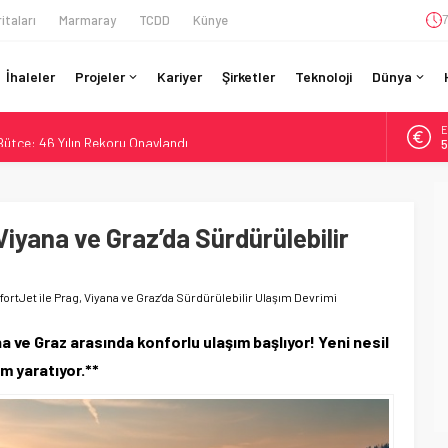
itaları
Marmaray
TCDD
Künye
7
İhaleler
Projeler
Kariyer
Şirketler
Teknoloji
Dünya
A
 Bütçe: 46 Yılın Rekoru Onaylandı
6
Enerjili Tesisten İlk Rayı Sevk Etti
B
1
Dahil 4 Üniversiteyle Araştırma Konsorsiyumu Başlattı
58 Milyon Dolarlık Yeşil Yatırım Ödülü
Viyana ve Graz’da Sürdürülebilir
D
4
si BVLOS Drone’larla Müdahale Süresini Kısalttı
E
5
ortJet ile Prag, Viyana ve Graz’da Sürdürülebilir Ulaşım Devrimi
a ve Graz arasında konforlu ulaşım başlıyor! Yeni nesil
m yaratıyor.**