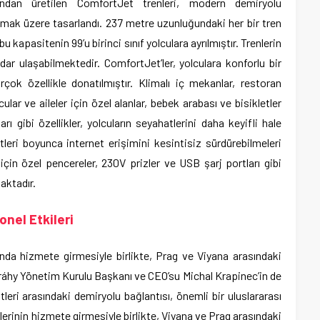
ndan üretilen ComfortJet trenleri, modern demiryolu
amak üzere tasarlandı. 237 metre uzunluğundaki her bir tren
 kapasitenin 99’u birinci sınıf yolculara ayrılmıştır. Trenlerin
ar ulaşabilmektedir. ComfortJet’ler, yolculara konforlu bir
ok özellikle donatılmıştır. Klimalı iç mekanlar, restoran
ular ve aileler için özel alanlar, bebek arabası ve bisikletler
arı gibi özellikler, yolcuların seyahatlerini daha keyifli hale
tleri boyunca internet erişimini kesintisiz sürdürebilmeleri
 için özel pencereler, 230V prizler ve USB şarj portları gibi
aktadır.
nel Etkileri
nda hizmete girmesiyle birlikte, Prag ve Viyana arasındaki
dráhy Yönetim Kurulu Başkanı ve CEO’su Michal Krapinec’in de
leri arasındaki demiryolu bağlantısı, önemli bir uluslararası
lerinin hizmete girmesiyle birlikte, Viyana ve Prag arasındaki