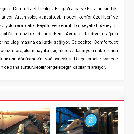
 giren ComfortJet trenleri, Prag, Viyana ve Graz arasındaki
atıyor. Artan yolcu kapasitesi, modern konfor özellikleri ve
er, yolculara daha keyifli ve verimli bir seyahat deneyimi
cılığının cazibesini artırırken, Avrupa demiryolu ağının
lerine ulaşılmasına da katkı sağlıyor. Gelecekte, ComfortJet
e benzer projelerin hayata geçirilmesi, demiryolu sektörünün
klarımızın dönüşmesini sağlayacaktır. Bu gelişmeler, sadece
n de daha sürdürülebilir bir geleceğin kapılarını aralıyor.