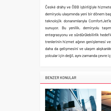
České dráhy ve ÖBB işbirliğiyle hizmete
demiryolu ulaşımında yeni bir dönem başl
teknolojik donanımlarıyla ComfortJet’l
sunuyor. Bu yenilik, demiryolu taşıma
entegrasyonu ve sürdürülebilirlik hedef
trenlerinin hizmet ağının genişlemesi v
daha da gelişmesini ve ulaşım alışkanlı
yolcular için değil, aynı zamanda çevre içi
BENZER KONULAR