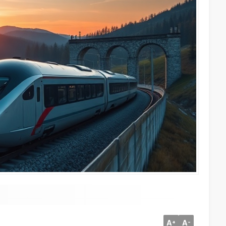
A
A
+
-