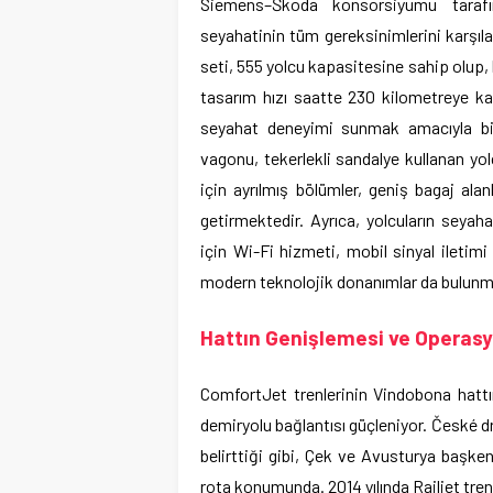
Siemens–Škoda konsorsiyumu tarafı
seyahatinin tüm gereksinimlerini karşıl
seti, 555 yolcu kapasitesine sahip olup, bu
tasarım hızı saatte 230 kilometreye kad
seyahat deneyimi sunmak amacıyla birç
vagonu, tekerlekli sandalye kullanan yolc
için ayrılmış bölümler, geniş bagaj alanl
getirmektedir. Ayrıca, yolcuların seyaha
için Wi-Fi hizmeti, mobil sinyal iletimi
modern teknolojik donanımlar da bulunm
Hattın Genişlemesi ve Operasyo
ComfortJet trenlerinin Vindobona hattı
demiryolu bağlantısı güçleniyor. České 
belirttiği gibi, Çek ve Avusturya başkent
rota konumunda. 2014 yılında Railjet tren