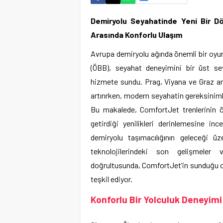
Demiryolu Seyahatinde Yeni Bir Dö
Arasında Konforlu Ulaşım
Avrupa demiryolu ağında önemli bir oyun
(ÖBB), seyahat deneyimini bir üst se
hizmete sundu. Prag, Viyana ve Graz ara
artırırken, modern seyahatin gereksinimle
Bu makalede, ComfortJet trenlerinin öz
getirdiği yenilikleri derinlemesine i
demiryolu taşımacılığının geleceği üze
teknolojilerindeki son gelişmeler ve
doğrultusunda, ComfortJet’in sunduğu ol
teşkil ediyor.
Konforlu Bir Yolculuk Deneyimi