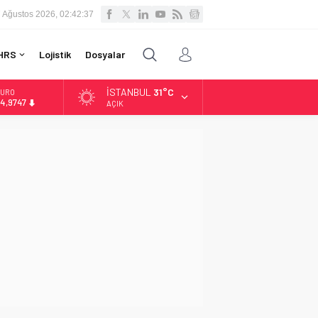
 Ağustos 2026, 02:42:38
HRS
Lojistik
Dosyalar
İSTANBUL
31°C
LTIN
.499,25
AÇIK
İST
3.798,82
OLAR
7,5921
URO
4,9747