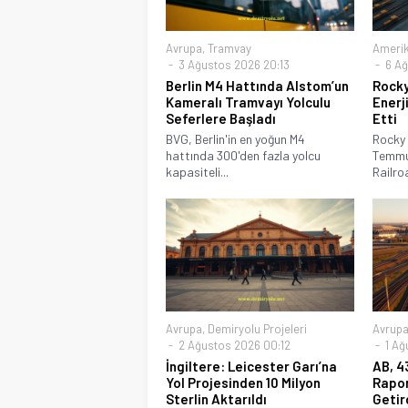
Avrupa
,
Tramvay
Ameri
3 Ağustos 2026 20:13
6 Ağ
Berlin M4 Hattında Alstom’un
Rocky
Kameralı Tramvayı Yolculu
Enerji
Seferlere Başladı
Etti
BVG, Berlin'in en yoğun M4
Rocky 
hattında 300'den fazla yolcu
Temmu
kapasiteli...
Railro
Avrupa
,
Demiryolu Projeleri
Avrup
2 Ağustos 2026 00:12
1 Ağ
İngiltere: Leicester Garı’na
AB, 4
Yol Projesinden 10 Milyon
Rapor
Sterlin Aktarıldı
Getir