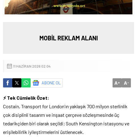
MOBİL REKLAM ALANI
11 HAZIRAN 2026 02:04
A
A
ABONE OL
+
-
⚡ Tek Cümlelik Özet:
Costain, Transport for London'ın yaklaşık 700 milyon sterlinlik
çok disiplinli tasarım ve inşaat çerçeve sözleşmesinde üç
tedarikçiden biri olarak seçildi; South Kensington istasyonu ve
erişilebilirlik iyileştirmelerini üstlenecek.