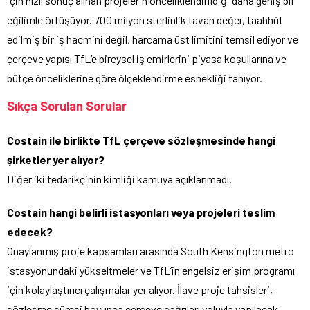
için hızlı sonuç alınan projelerin önceliklendirildiği daha geniş bir
eğilimle örtüşüyor. 700 milyon sterlinlik tavan değer, taahhüt
edilmiş bir iş hacmini değil, harcama üst limitini temsil ediyor ve
çerçeve yapısı TfL’e bireysel iş emirlerini piyasa koşullarına ve
bütçe önceliklerine göre ölçeklendirme esnekliği tanıyor.
Sıkça Sorulan Sorular
Costain ile birlikte TfL çerçeve sözleşmesinde hangi
şirketler yer alıyor?
Diğer iki tedarikçinin kimliği kamuya açıklanmadı.
Costain hangi belirli istasyonları veya projeleri teslim
edecek?
Onaylanmış proje kapsamları arasında South Kensington metro
istasyonundaki yükseltmeler ve TfL’in engelsiz erişim programı
için kolaylaştırıcı çalışmalar yer alıyor. İlave proje tahsisleri,
sözleşme süresi boyunca çerçeve çağrıları yoluyla yapılacak.