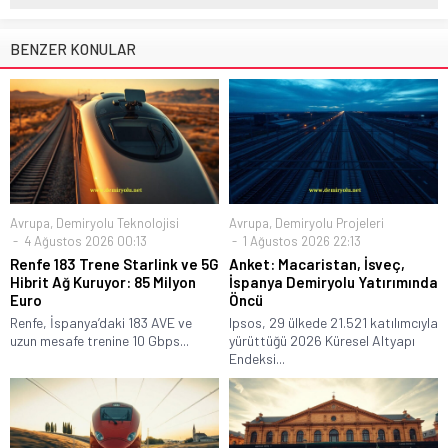
BENZER KONULAR
Avrupa
,
Demiryolu Teknolojisi
Avrupa
,
Demiryolu Projeleri
4 Ağustos 2026 00:13
1 Ağustos 2026 22:13
Renfe 183 Trene Starlink ve 5G
Anket: Macaristan, İsveç,
Hibrit Ağ Kuruyor: 85 Milyon
İspanya Demiryolu Yatırımında
Euro
Öncü
Renfe, İspanya’daki 183 AVE ve
Ipsos, 29 ülkede 21.521 katılımcıyla
uzun mesafe trenine 10 Gbps...
yürüttüğü 2026 Küresel Altyapı
Endeksi...