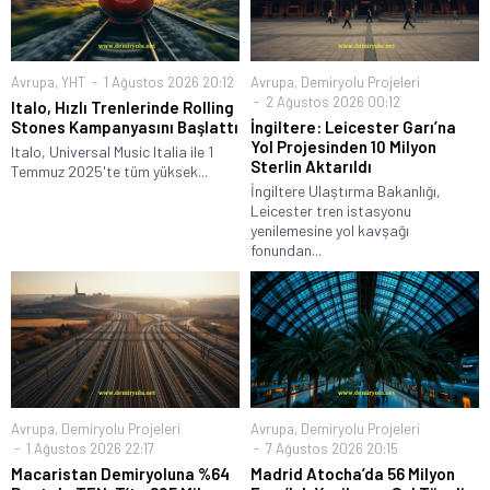
Avrupa
,
YHT
1 Ağustos 2026 20:12
Avrupa
,
Demiryolu Projeleri
2 Ağustos 2026 00:12
Italo, Hızlı Trenlerinde Rolling
Stones Kampanyasını Başlattı
İngiltere: Leicester Garı’na
Yol Projesinden 10 Milyon
Italo, Universal Music Italia ile 1
Sterlin Aktarıldı
Temmuz 2025'te tüm yüksek...
İngiltere Ulaştırma Bakanlığı,
Leicester tren istasyonu
yenilemesine yol kavşağı
fonundan...
Avrupa
,
Demiryolu Projeleri
Avrupa
,
Demiryolu Projeleri
1 Ağustos 2026 22:17
7 Ağustos 2026 20:15
Macaristan Demiryoluna %64
Madrid Atocha’da 56 Milyon