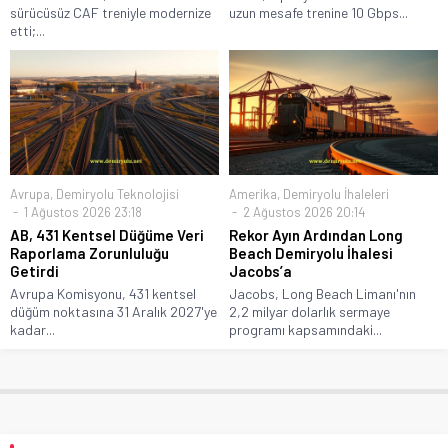
sürücüsüz CAF treniyle modernize
uzun mesafe trenine 10 Gbps...
etti;...
Avrupa
,
Demiryolu Teknolojisi
Amerika
,
Demiryolu İhaleleri
1 Ağustos 2026 23:18
2 Ağustos 2026 20:14
AB, 431 Kentsel Düğüme Veri
Rekor Ayın Ardından Long
Raporlama Zorunluluğu
Beach Demiryolu İhalesi
Getirdi
Jacobs’a
Avrupa Komisyonu, 431 kentsel
Jacobs, Long Beach Limanı'nın
düğüm noktasına 31 Aralık 2027'ye
2,2 milyar dolarlık sermaye
kadar...
programı kapsamındaki...