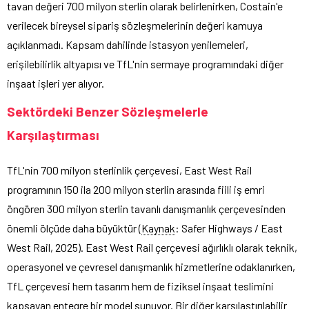
tavan değeri 700 milyon sterlin olarak belirlenirken, Costain'e
verilecek bireysel sipariş sözleşmelerinin değeri kamuya
açıklanmadı. Kapsam dahilinde istasyon yenilemeleri,
erişilebilirlik altyapısı ve TfL'nin sermaye programındaki diğer
inşaat işleri yer alıyor.
Sektördeki Benzer Sözleşmelerle
Karşılaştırması
TfL'nin 700 milyon sterlinlik çerçevesi, East West Rail
programının 150 ila 200 milyon sterlin arasında fiili iş emri
öngören 300 milyon sterlin tavanlı danışmanlık çerçevesinden
önemli ölçüde daha büyüktür (
Kaynak
: Safer Highways / East
West Rail, 2025). East West Rail çerçevesi ağırlıklı olarak teknik,
operasyonel ve çevresel danışmanlık hizmetlerine odaklanırken,
TfL çerçevesi hem tasarım hem de fiziksel inşaat teslimini
kapsayan entegre bir model sunuyor. Bir diğer karşılaştırılabilir