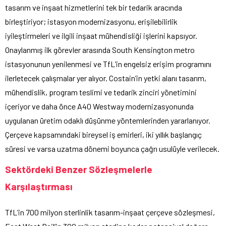
tasarım ve inşaat hizmetlerini tek bir tedarik aracında
birleştiriyor; istasyon modernizasyonu, erişilebilirlik
iyileştirmeleri ve ilgili inşaat mühendisliği işlerini kapsıyor.
Onaylanmış ilk görevler arasında South Kensington metro
istasyonunun yenilenmesi ve TfL’in engelsiz erişim programını
ilerletecek çalışmalar yer alıyor. Costain’in yetki alanı tasarım,
mühendislik, program teslimi ve tedarik zinciri yönetimini
içeriyor ve daha önce A40 Westway modernizasyonunda
uygulanan üretim odaklı düşünme yöntemlerinden yararlanıyor.
Çerçeve kapsamındaki bireysel iş emirleri, iki yıllık başlangıç
süresi ve varsa uzatma dönemi boyunca çağrı usulüyle verilecek.
Sektördeki Benzer Sözleşmelerle
Karşılaştırması
TfL’in 700 milyon sterlinlik tasarım-inşaat çerçeve sözleşmesi,