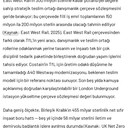
East West Rail’in 300 milyon sterline kadar potansiyel değere
sahip stratejik teslim ortağı danışmanlık çerçeve sözleşmesini
geride bırakıyor; bu çerçevede fiili iş emri toplamlarının 150
milyon ila 200 milyon sterlin arasında olacağı tahmin ediliyor
(
Kaynak
: East West Rail, 2025). East West Rail çerçevesinden
farklı olarak TfL’in yeni aracı, danışmanlık ve teslim ortağı
rollerine odaklanmak yerine tasarım ve inşaatı tek bir çok
disiplinli tedarik paketinde birleştirerek doğrudan yapım işlerini
tahsis ediyor. Costain’in TfL için üretim odaklı düşünme ile
tamamladığı A40 Westway modernizasyonu, beklenen teslim
modeli için bir referans noktası sunuyor. Son beş yılda kamuya
açıklanmış doğrudan karşılaştırılabilir bir London Underground
istasyon yükseltme çerçeve sözleşmesi değeri bulunmuyor.
Daha geniş ölçekte, Birleşik Krallık’ın 455 milyar sterlinlik net sıfır
inşaat boru hattı — beş yıl içinde 56 milyar sterlini iletim ve
demiryolu bağlantılı işlere ayrılmış durumda (Kaynak: UK Net Zero