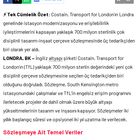
⚡ Tek Cümlelik Özet:
Costain, Transport for London’ın Londra
genelinde istasyon modernizasyonu ve erişilebilirlik
iyileştirmelerini kapsayan yaklaşık 700 milyon sterlinlik çok
disiplinli tasarım-inşaat çerçeve sözleşmesinde üç tedarikçiden
biri olarak yer aldı.
LONDRA, BK –
İngiliz
altyapı
şirketi Costain, Transport for
London’ın (TfL) yaklaşık 700 milyon sterlin değerindeki yeni çok
disiplinli çerçeve sözleşmesine seçilen üç tedarikçiden biri
olduğunu doğruladı. Sözleşme, South Kensington metro
istasyonundaki çalışmalar ve TfL’in engelsiz erişim programını
ilerletecek projeler de dahil olmak üzere büyük altyapı
yükseltmelerinin tasarım ve inşasını kapsıyor. Sözleşmeler iki
yıllık başlangıç süresi ve opsiyonel iki yıl uzatma ile verilecek.
Sözleşmeye Ait Temel Veriler