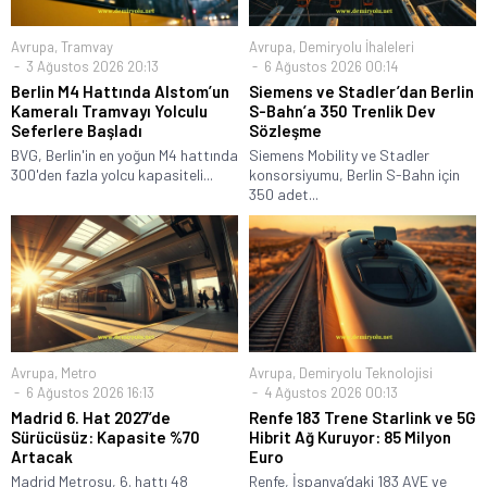
Avrupa
,
Tramvay
Avrupa
,
Demiryolu İhaleleri
3 Ağustos 2026 20:13
6 Ağustos 2026 00:14
Berlin M4 Hattında Alstom’un
Siemens ve Stadler’dan Berlin
Kameralı Tramvayı Yolculu
S-Bahn’a 350 Trenlik Dev
Seferlere Başladı
Sözleşme
BVG, Berlin'in en yoğun M4 hattında
Siemens Mobility ve Stadler
300'den fazla yolcu kapasiteli...
konsorsiyumu, Berlin S-Bahn için
350 adet...
Avrupa
,
Metro
Avrupa
,
Demiryolu Teknolojisi
6 Ağustos 2026 16:13
4 Ağustos 2026 00:13
Madrid 6. Hat 2027’de
Renfe 183 Trene Starlink ve 5G
Sürücüsüz: Kapasite %70
Hibrit Ağ Kuruyor: 85 Milyon
Artacak
Euro
Madrid Metrosu, 6. hattı 48
Renfe, İspanya’daki 183 AVE ve