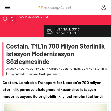
Çekya ETCS’de Erken Teslim Ama Ulusal Hedef 730 km’ye
Düştü
İSTANBUL
33°C
České dráhy 101 Yaşındaki Buharlıyı Šumava Seferlerine
PARÇALI BULUTLU
Çıkarıyor
Brescia 426 Milyon Euro’luk Tramvay İnşaatına Başladı
Costain, TfL’in 700 Milyon Sterlinlik
Northern Railway Doğruladı: 308 Bin Rupiye Özel Vagonda
İstasyon Modernizasyon
Puja
Sözleşmesinde
Madrid Atocha’da 56 Milyon Euro’luk Yenileme: Sol Tüneli
%33 Kapasite Artışı
Anasayfa
»
Dünya Demiryolları
»
Avrupa
»
Costain, TfL’in 700 Milyon Sterlinlik
İstasyon Modernizasyon Sözleşmesinde
Costain, Londra’da Transport for London’ın 700 milyon
sterlinlik çerçeve sözleşmesini kazandı ve
istasyon
modernizasyonu ile erişilebilirlik iyileştirmeleri üstlendi.