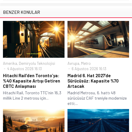
BENZER KONULAR
Amerika
,
Demiryolu Teknolojisi
Avrupa
,
Metro
4 Ağustos 2026 16:13
6 Ağustos 2026 16:13
Hitachi Rail’den Toronto’ya:
Madrid 6. Hat 2027’de
%40 Kapasite Artışı Getiren
Sürücüsüz: Kapasite %70
CBTC Anlaşması
Artacak
Hitachi Rail, Toronto TTC'nin 16,3
Madrid Metrosu, 6. hattı 48
millik Line 2 metrosu için...
sürücüsüz CAF treniyle modernize
etti;...