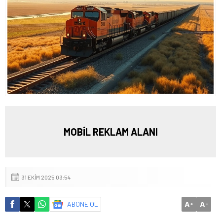
MOBİL REKLAM ALANI
31 EKIM 2025 03:54
A
A
ABONE OL
+
-