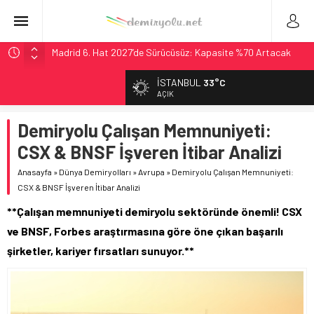
Madrid 6. Hat 2027’de Sürücüsüz: Kapasite %70 Artacak
Laing O’Rourke, 17,2 Milyar Sterlinlik Siparişle Tesis
İSTANBUL
33°C
Büyütüyor
AÇIK
İtalya’dan Yeni Otomotiv Demiryolu: 4.800 Ton CO2
Tasarrufu
Demiryolu Çalışan Memnuniyeti:
Webuild Tüneli Tamamladı: Lima’da Seyahat 45 Dakikaya
CSX & BNSF İşveren İtibar Analizi
İndi
Anasayfa
»
Dünya Demiryolları
»
Avrupa
»
Demiryolu Çalışan Memnuniyeti:
Long Beach Limanı’na 58 Milyon Dolarlık Yeşil Yatırım Ödülü
CSX & BNSF İşveren İtibar Analizi
**Çalışan memnuniyeti demiryolu sektöründe önemli! CSX
ve BNSF, Forbes araştırmasına göre öne çıkan başarılı
şirketler, kariyer fırsatları sunuyor.**