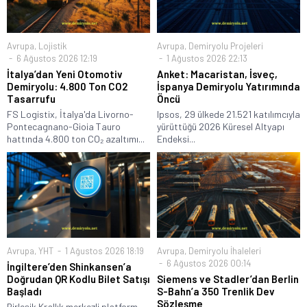
Avrupa
,
Lojistik
Avrupa
,
Demiryolu Projeleri
6 Ağustos 2026 12:19
1 Ağustos 2026 22:13
İtalya’dan Yeni Otomotiv
Anket: Macaristan, İsveç,
Demiryolu: 4.800 Ton CO2
İspanya Demiryolu Yatırımında
Tasarrufu
Öncü
FS Logistix, İtalya'da Livorno-
Ipsos, 29 ülkede 21.521 katılımcıyla
Pontecagnano-Gioia Tauro
yürüttüğü 2026 Küresel Altyapı
hattında 4.800 ton CO₂ azaltımı...
Endeksi...
Avrupa
,
YHT
1 Ağustos 2026 18:19
Avrupa
,
Demiryolu İhaleleri
6 Ağustos 2026 00:14
İngiltere’den Shinkansen’a
Doğrudan QR Kodlu Bilet Satışı
Siemens ve Stadler’dan Berlin
Başladı
S-Bahn’a 350 Trenlik Dev
Sözleşme
Birleşik Krallık merkezli platform,