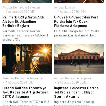
Avrupa
,
Demiryolu Şirketleri
Avrupa
,
Lojistik
2 Ağustos 2026 04:13
4 Ağustos 2026 10:14
Railmark KRS’yi Satın Aldı,
CPK ve PKP Cargo’dan Port
Alstom İlk Urbanliner’ı
Polska İçin Yük Odaklı
Berlin’de Başlattı
Planlama Anlaşması
Railmark, Katahdin Railcar
CPK, PKP Cargo ile Port Polska
Services'i satın alarak ABD'de 11
programı için niyet mektubu...
eyalette 13...
Amerika
,
Demiryolu Teknolojisi
Avrupa
,
Demiryolu Projeleri
4 Ağustos 2026 16:13
2 Ağustos 2026 00:12
Hitachi Rail’den Toronto’ya:
İngiltere: Leicester Garı’na
%40 Kapasite Artışı Getiren
Yol Projesinden 10 Milyon
CBTC Anlaşması
Sterlin Aktarıldı
Hitachi Rail, Toronto TTC'nin 16,3
İngiltere Ulaştırma Bakanlığı,
millik Line 2 metrosu için...
Leicester tren istasyonu