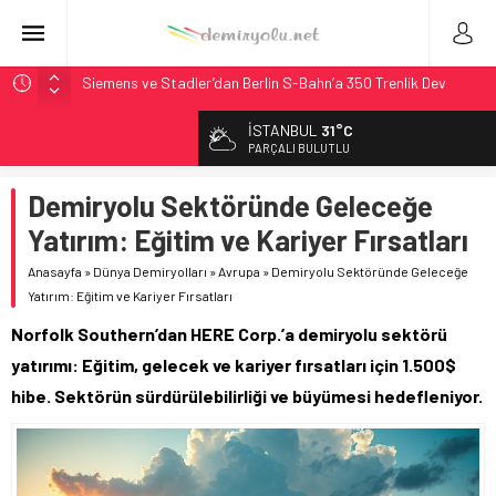
Siemens ve Stadler’dan Berlin S-Bahn’a 350 Trenlik Dev
Sözleşme
İSTANBUL
31°C
Japonya Maglev Onayı: Bütçe 11 Trilyon Yen, Hedef 2036
PARÇALI BULUTLU
Toronto Metrosu’nda Kapasite %40 Artıyor: Hitachi Rail
İmzaladı
Demiryolu Sektöründe Geleceğe
Metrolinx’in 604 Milyon CAD’lik Toronto Uzatmasında Kazı
Yatırım: Eğitim ve Kariyer Fırsatları
Başladı
Anasayfa
»
Dünya Demiryolları
»
Avrupa
»
Demiryolu Sektöründe Geleceğe
Alstom ve Siemens’ten São Paulo’da Çifte Sinyal Hamlesi
Yatırım: Eğitim ve Kariyer Fırsatları
Norfolk Southern’dan HERE Corp.’a demiryolu sektörü
yatırımı: Eğitim, gelecek ve kariyer fırsatları için 1.500$
hibe. Sektörün sürdürülebilirliği ve büyümesi hedefleniyor.