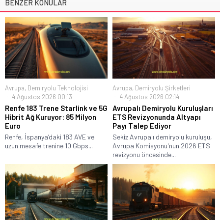
BENZER KONULAR
Avrupa
,
Demiryolu Teknolojisi
Avrupa
,
Demiryolu Şirketleri
4 Ağustos 2026 00:13
4 Ağustos 2026 02:14
Renfe 183 Trene Starlink ve 5G
Avrupalı Demiryolu Kuruluşları
Hibrit Ağ Kuruyor: 85 Milyon
ETS Revizyonunda Altyapı
Euro
Payı Talep Ediyor
Renfe, İspanya’daki 183 AVE ve
Sekiz Avrupalı demiryolu kuruluşu,
uzun mesafe trenine 10 Gbps...
Avrupa Komisyonu'nun 2026 ETS
revizyonu öncesinde...