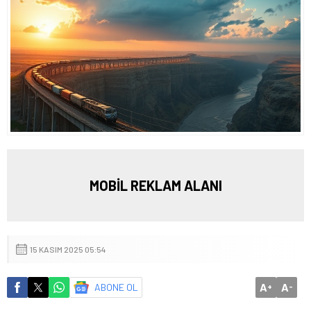
MOBİL REKLAM ALANI
15 KASIM 2025 05:54
A
A
ABONE OL
+
-