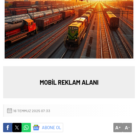
MOBİL REKLAM ALANI
16 TEMMUZ 2025 07:33
A
A
ABONE OL
+
-