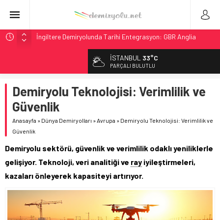
İngiltere Demiryolunda Tarihi Entegrasyon: GBR Anglia
Resmen Başladı
İSTANBUL
33°C
Malezya Havayolları, TGV ile 28 Fransız Şehrine Tek Bilet
PARÇALI BULUTLU
ÖBB ve RFI’dan Brenner’da 15 Günlük Bakım: Tren Seferleri
Duruyor
Demiryolu Teknolojisi: Verimlilik ve
NS, Temmuz 2026’dan İtibaren Koltukta Bagaja Kalıcı
Güvenlik
Yasak, Ceza Yok
Anasayfa
»
Dünya Demiryolları
»
Avrupa
»
Demiryolu Teknolojisi: Verimlilik ve
GB Railfreight İngiltere’de Lider, Class 99’lar 2026’da Yolda
Güvenlik
Demiryolu sektörü, güvenlik ve verimlilik odaklı yeniliklerle
gelişiyor. Teknoloji, veri analitiği ve
ray
iyileştirmeleri,
kazaları önleyerek kapasiteyi artırıyor.