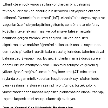
Etkinlikte en çok vurgu yapılan konulardan biri, gelişmiş
teknolojilerin ve veri analitiğinin demiryolu altyapısına entegre
edilmesi. “Nesnelerin İnterneti” (IoT) teknolojisine dayalı, raylar ve
vagonlar üzerinde yerleştirilen gelişmiş sensör sistemleri, ray
koşulları, tekerlek aşınması ve potansiyel bileşen arızaları
hakkında gerçek zamanlı veri sağlıyor. Bu verilerin, ileri
algoritmalar ve makine öğrenimi kullanılarak analizi sayesinde,
demiryolu şirketleri reaktif bakım stratejilerinden, tahmine dayalı
bakıma geçiş yapabiliyor. Bu geçiş, planlanmamış duruş sürelerini
önemli ölçüde azaltıyor, varlık kullanımını artırıyor ve güvenliği
yükseltiyor. Örneğin, Otomatik Ray İnceleme (ATI) sistemleri,
raylarda oluşan minik kusurları tespit ederek raylı sistemlerde
tren kazalarının riskini en aza indiriyor. Ayrıca, bu teknolojik
yükseltmeler daha hassas kapasite planlamasına olanak tanıyıp,
taşıma kapasitesini artırıp, tıkanıklığı azaltıyor.
Ray ve Yapısal Özelliklerdeki İlerlemeler