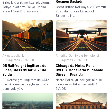
Resmen Başladı
Birleşik Krallık merkezli platform,
Tokyo–Kyoto ve Tokyo–Osaka
Great British Railways, 20 Temmuz
arası Tōkaidō Shinkansen...
2026'da Londra Liverpool
Street'te iki...
Avrupa
,
Lojistik
Amerika
,
Demiryolu Teknolojisi
8 Ağustos 2026 16:11
7 Ağustos 2026 02:15
GB Railfreight İngiltere’de
Chicago’da Metra Polisi
Lider, Class 99’lar 2026’da
BVLOS Drone’larla Müdahale
Yolda
Süresini Kısalttı
GB Railfreight, İngiltere'de %31,4
Metra Polisi, yüksek çözünürlüklü
tren-kilometre payıyla en büyük
video ve kızılötesi sensörlü 3
demiryolu yük...
BVLOS...