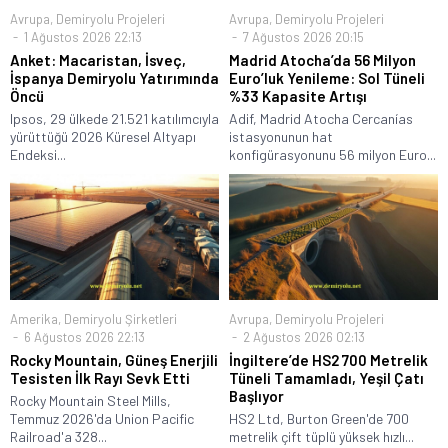
Avrupa
,
Demiryolu Projeleri
Avrupa
,
Demiryolu Projeleri
1 Ağustos 2026 22:13
7 Ağustos 2026 20:15
Anket: Macaristan, İsveç,
Madrid Atocha’da 56 Milyon
İspanya Demiryolu Yatırımında
Euro’luk Yenileme: Sol Tüneli
Öncü
%33 Kapasite Artışı
Ipsos, 29 ülkede 21.521 katılımcıyla
Adif, Madrid Atocha Cercanías
yürüttüğü 2026 Küresel Altyapı
istasyonunun hat
Endeksi...
konfigürasyonunu 56 milyon Euro...
Amerika
,
Demiryolu Şirketleri
Avrupa
,
Demiryolu Projeleri
6 Ağustos 2026 22:13
2 Ağustos 2026 02:13
Rocky Mountain, Güneş Enerjili
İngiltere’de HS2 700 Metrelik
Tesisten İlk Rayı Sevk Etti
Tüneli Tamamladı, Yeşil Çatı
Başlıyor
Rocky Mountain Steel Mills,
Temmuz 2026'da Union Pacific
HS2 Ltd, Burton Green'de 700
Railroad'a 328...
metrelik çift tüplü yüksek hızlı...