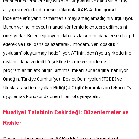
manuel incelemelere kıyasla daha kapsamlı ve daha sık bir ray
altyapısı değerlendirmesi sağlamak. AAR, ATI’nin görsel
incelemelerin yerini tamamen almayı amaçlamadığını vurguluyor.
Bunun yerine, mevcut manuel yöntemlerle entegre edilmesini
öneriyorlar. Bu entegrasyon, daha fazla sorunu daha erken tespit
ederek ve riski daha da azaltarak, “modern, veri odaklı bir
yaklaşım” oluşturmayı hedefliyor. ATI’nin, demiryolu şirketlerine
raylarını daha verimli bir şekilde izleme ve inceleme
programlarının etkinliğini artırma imkanı sunacağına inanılıyor.
Örneğin, Türkiye Cumhuriyeti Devlet Demiryolları (TCDD) ve
Uluslararası Demiryolları Birliği (UIC) gibi kurumlar, bu teknolojiyi
uygulamak konusunda önemli bir rol oynayabilir.
Muafiyet Talebinin Çekirdeği: Düzenlemeler ve
Riskler
Mevcut tartışmanın kalbi, AAR’ın FRA’ya yaptığı muafiyet