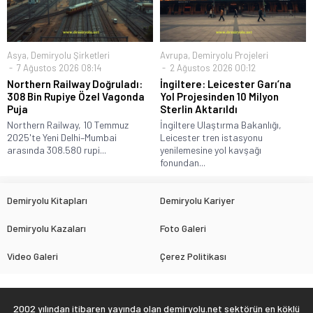
Asya
,
Demiryolu Şirketleri
Avrupa
,
Demiryolu Projeleri
7 Ağustos 2026 08:14
2 Ağustos 2026 00:12
Northern Railway Doğruladı:
İngiltere: Leicester Garı’na
308 Bin Rupiye Özel Vagonda
Yol Projesinden 10 Milyon
Puja
Sterlin Aktarıldı
Northern Railway, 10 Temmuz
İngiltere Ulaştırma Bakanlığı,
2025'te Yeni Delhi–Mumbai
Leicester tren istasyonu
arasında 308.580 rupi...
yenilemesine yol kavşağı
fonundan...
Demiryolu Kitapları
Demiryolu Kariyer
Demiryolu Kazaları
Foto Galeri
Video Galeri
Çerez Politikası
2002 yılından itibaren yayında olan demiryolu.net sektörün en köklü