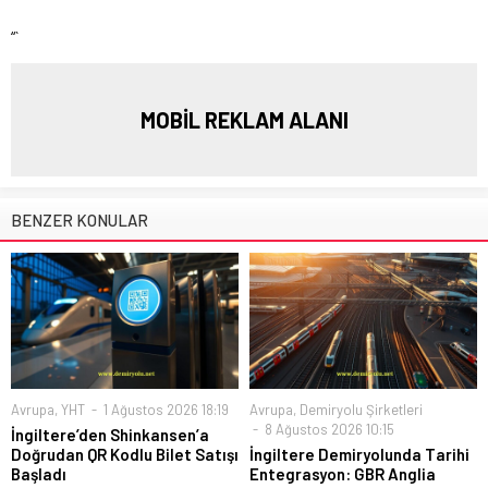
“`
MOBİL REKLAM ALANI
BENZER KONULAR
Avrupa
,
YHT
1 Ağustos 2026 18:19
Avrupa
,
Demiryolu Şirketleri
8 Ağustos 2026 10:15
İngiltere’den Shinkansen’a
Doğrudan QR Kodlu Bilet Satışı
İngiltere Demiryolunda Tarihi
Başladı
Entegrasyon: GBR Anglia