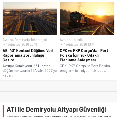
Avrupa
,
Demiryolu Teknolojisi
Avrupa
,
Lojistik
1 Ağustos 2026 23:18
4 Ağustos 2026 10:14
AB, 431 Kentsel Düğüme Veri
CPK ve PKP Cargo’dan Port
Raporlama Zorunluluğu
Polska İçin Yük Odaklı
Getirdi
Planlama Anlaşması
Avrupa Komisyonu, 431 kentsel
CPK, PKP Cargo ile Port Polska
düğüm noktasına 31 Aralık 2027'ye
programı için niyet mektubu...
kadar...
ATI ile Demiryolu Altyapı Güvenliği
Anasayfa
»
Dünya Demiryolları
»
Avrupa
»
ATI ile Demiryolu Altyapı Güvenliği