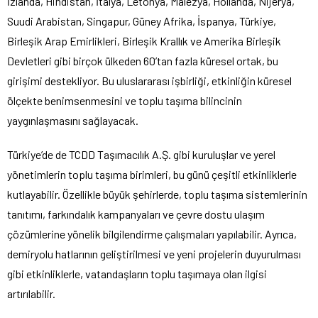
İzlanda, Hindistan, İtalya, Letonya, Malezya, Hollanda, Nijerya,
Suudi Arabistan, Singapur, Güney Afrika, İspanya, Türkiye,
Birleşik Arap Emirlikleri, Birleşik Krallık ve Amerika Birleşik
Devletleri gibi birçok ülkeden 60’tan fazla küresel ortak, bu
girişimi destekliyor. Bu uluslararası işbirliği, etkinliğin küresel
ölçekte benimsenmesini ve toplu taşıma bilincinin
yaygınlaşmasını sağlayacak.
Türkiye’de de TCDD Taşımacılık A.Ş. gibi kuruluşlar ve yerel
yönetimlerin toplu taşıma birimleri, bu günü çeşitli etkinliklerle
kutlayabilir. Özellikle büyük şehirlerde, toplu taşıma sistemlerinin
tanıtımı, farkındalık kampanyaları ve çevre dostu ulaşım
çözümlerine yönelik bilgilendirme çalışmaları yapılabilir. Ayrıca,
demiryolu hatlarının geliştirilmesi ve yeni projelerin duyurulması
gibi etkinliklerle, vatandaşların toplu taşımaya olan ilgisi
artırılabilir.