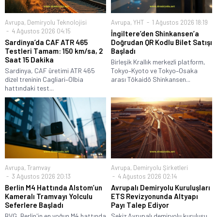
Avrupa
,
Demiryolu Teknolojisi
Avrupa
,
YHT
1 Ağustos 2026 18:19
4 Ağustos 2026 04:15
İngiltere’den Shinkansen’a
Sardinya’da CAF ATR 465
Doğrudan QR Kodlu Bilet Satışı
Testleri Tamam: 150 km/sa, 2
Başladı
Saat 15 Dakika
Birleşik Krallık merkezli platform,
Sardinya, CAF üretimi ATR 465
Tokyo–Kyoto ve Tokyo–Osaka
dizel treninin Cagliari–Olbia
arası Tōkaidō Shinkansen...
hattındaki test...
Avrupa
,
Tramvay
Avrupa
,
Demiryolu Şirketleri
3 Ağustos 2026 20:13
4 Ağustos 2026 02:14
Berlin M4 Hattında Alstom’un
Avrupalı Demiryolu Kuruluşları
Kameralı Tramvayı Yolculu
ETS Revizyonunda Altyapı
Seferlere Başladı
Payı Talep Ediyor
BVG, Berlin'in en yoğun M4 hattında
Sekiz Avrupalı demiryolu kuruluşu,