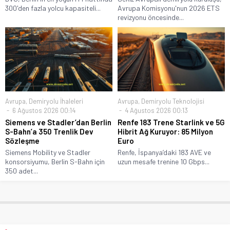
300'den fazla yolcu kapasiteli...
Avrupa Komisyonu'nun 2026 ETS
revizyonu öncesinde...
Avrupa
,
Demiryolu İhaleleri
Avrupa
,
Demiryolu Teknolojisi
6 Ağustos 2026 00:14
4 Ağustos 2026 00:13
Siemens ve Stadler’dan Berlin
Renfe 183 Trene Starlink ve 5G
S-Bahn’a 350 Trenlik Dev
Hibrit Ağ Kuruyor: 85 Milyon
Sözleşme
Euro
Siemens Mobility ve Stadler
Renfe, İspanya’daki 183 AVE ve
konsorsiyumu, Berlin S-Bahn için
uzun mesafe trenine 10 Gbps...
350 adet...