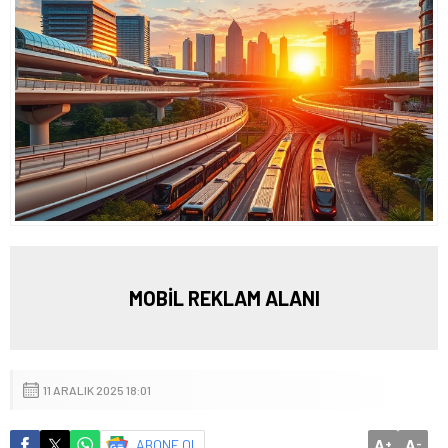
MOBİL REKLAM ALANI
11 ARALIK 2025 18:01
A
A
ABONE OL
+
-