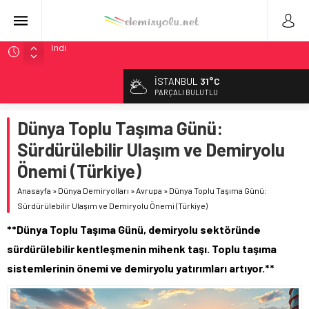
Alstom ve Siemens’ten São Paulo’da Çifte Sinyal Hamlesi
Siemens ve Stadler’dan Berlin S-Bahn’a 350 Trenlik Dev
İSTANBUL
31°C
Sözleşme
PARÇALI BULUTLU
Japonya Maglev Onayı: Bütçe 11 Trilyon Yen, Hedef 2036
Dünya Toplu Taşıma Günü:
Toronto Metrosu’nda Kapasite %40 Artıyor: Hitachi Rail
İmzaladı
Sürdürülebilir Ulaşım ve Demiryolu
Webuild Tüneli Tamamladı: Lima’da Seyahat 45 Dakikaya
Önemi (Türkiye)
İndi
Anasayfa
»
Dünya Demiryolları
»
Avrupa
»
Dünya Toplu Taşıma Günü:
Sürdürülebilir Ulaşım ve Demiryolu Önemi (Türkiye)
**Dünya Toplu Taşıma Günü, demiryolu sektöründe
sürdürülebilir kentleşmenin mihenk taşı. Toplu taşıma
sistemlerinin önemi ve demiryolu yatırımları artıyor.**