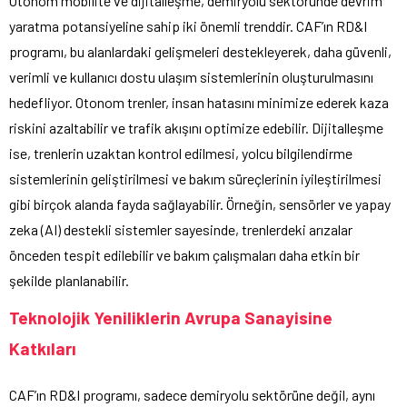
Otonom mobilite ve dijitalleşme, demiryolu sektöründe devrim
yaratma potansiyeline sahip iki önemli trenddir. CAF’ın RD&I
programı, bu alanlardaki gelişmeleri destekleyerek, daha güvenli,
verimli ve kullanıcı dostu ulaşım sistemlerinin oluşturulmasını
hedefliyor. Otonom trenler, insan hatasını minimize ederek kaza
riskini azaltabilir ve trafik akışını optimize edebilir. Dijitalleşme
ise, trenlerin uzaktan kontrol edilmesi, yolcu bilgilendirme
sistemlerinin geliştirilmesi ve bakım süreçlerinin iyileştirilmesi
gibi birçok alanda fayda sağlayabilir. Örneğin, sensörler ve yapay
zeka (AI) destekli sistemler sayesinde, trenlerdeki arızalar
önceden tespit edilebilir ve bakım çalışmaları daha etkin bir
şekilde planlanabilir.
Teknolojik Yeniliklerin Avrupa Sanayisine
Katkıları
CAF’ın RD&I programı, sadece demiryolu sektörüne değil, aynı