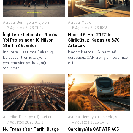
Avrupa
,
Demiryolu Projeleri
Avrupa
,
Metro
2 Ağustos 2026 00:12
6 Ağustos 2026 16:13
İngiltere: Leicester Garı’na
Madrid 6. Hat 2027’de
Yol Projesinden 10 Milyon
Sürücüsüz: Kapasite %70
Sterlin Aktarıldı
Artacak
İngiltere Ulaştırma Bakanlığı,
Madrid Metrosu, 6. hattı 48
Leicester tren istasyonu
sürücüsüz CAF treniyle modernize
yenilemesine yol kavşağı
etti;...
fonundan...
Amerika
,
Demiryolu Şirketleri
Avrupa
,
Demiryolu Teknolojisi
7 Ağustos 2026 00:12
4 Ağustos 2026 04:15
NJ Transit’ten Tarihi Bütçe:
Sardinya’da CAF ATR 465