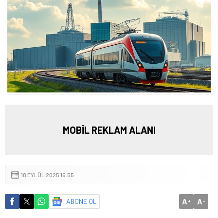
MOBİL REKLAM ALANI
18 EYLÜL 2025 16:55
A
A
ABONE OL
+
-