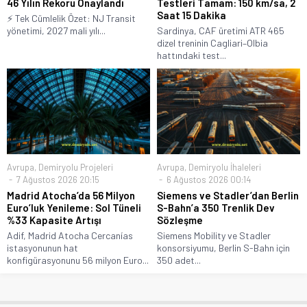
46 Yılın Rekoru Onaylandı
Testleri Tamam: 150 km/sa, 2
Saat 15 Dakika
⚡ Tek Cümlelik Özet: NJ Transit
yönetimi, 2027 mali yılı...
Sardinya, CAF üretimi ATR 465
dizel treninin Cagliari–Olbia
hattındaki test...
Avrupa
,
Demiryolu Projeleri
Avrupa
,
Demiryolu İhaleleri
7 Ağustos 2026 20:15
6 Ağustos 2026 00:14
Madrid Atocha’da 56 Milyon
Siemens ve Stadler’dan Berlin
Euro’luk Yenileme: Sol Tüneli
S-Bahn’a 350 Trenlik Dev
%33 Kapasite Artışı
Sözleşme
Adif, Madrid Atocha Cercanías
Siemens Mobility ve Stadler
istasyonunun hat
konsorsiyumu, Berlin S-Bahn için
konfigürasyonunu 56 milyon Euro...
350 adet...