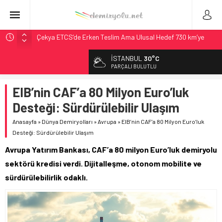
Çekya ETCS’de Erken Teslim Ama Ulusal Hedef 730 km’ye
Düştü
İSTANBUL
30°C
České dráhy 101 Yaşındaki Buharlıyı Šumava Seferlerine
PARÇALI BULUTLU
Çıkarıyor
Brescia 426 Milyon Euro’luk Tramvay İnşaatına Başladı
EIB’nin CAF’a 80 Milyon Euro’luk
Northern Railway Doğruladı: 308 Bin Rupiye Özel Vagonda
Desteği: Sürdürülebilir Ulaşım
Puja
Anasayfa
»
Dünya Demiryolları
»
Avrupa
»
EIB’nin CAF’a 80 Milyon Euro’luk
Madrid Atocha’da 56 Milyon Euro’luk Yenileme: Sol Tüneli
Desteği: Sürdürülebilir Ulaşım
%33 Kapasite Artışı
Avrupa Yatırım Bankası, CAF’a 80 milyon Euro’luk demiryolu
sektörü kredisi verdi. Dijitalleşme, otonom mobilite ve
sürdürülebilirlik odaklı.