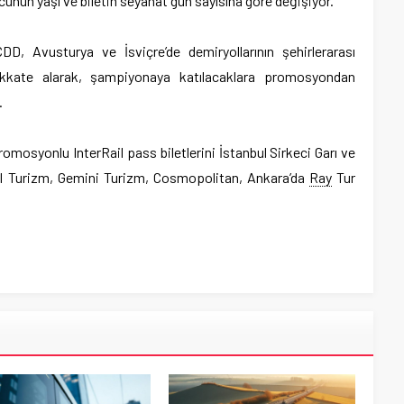
olcunun yaşı ve biletin seyahat gün sayısına göre değişiyor.
DD, Avusturya ve İsviçre’de demiryollarının şehirlerarası
kkate alarak, şampiyonaya katılacaklara promosyondan
.
mosyonlu InterRail pass biletlerini İstanbul Sirkeci Garı ve
inal Turizm, Gemini Turizm, Cosmopolitan, Ankara’da
Ray
Tur