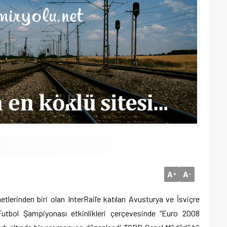
A
A
+
-
etlerinden biri olan InterRail’e katılan Avusturya ve İsviçre
Futbol Şampiyonası etkinlikleri çerçevesinde “Euro 2008