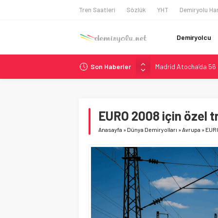
Tren Saatleri
Sözlük
YHT
Demiryolu Har
Demiryolcu
Son Haberler
Madrid Atocha’da 56 M
Çekya ETCS’de Erken 
České dráhy 101 Yaşın
Brescia 426 Milyon Eu
EURO 2008 için özel tr
NS, Temmuz 2026’dan 
Anasayfa
»
Dünya Demiryolları
»
Avrupa
»
EURO 