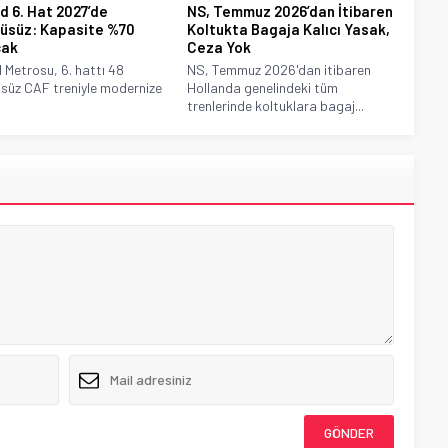
d 6. Hat 2027’de
NS, Temmuz 2026’dan İtibaren
üsüz: Kapasite %70
Koltukta Bagaja Kalıcı Yasak,
cak
Ceza Yok
 Metrosu, 6. hattı 48
NS, Temmuz 2026'dan itibaren
süz CAF treniyle modernize
Hollanda genelindeki tüm
trenlerinde koltuklara bagaj...