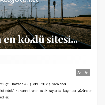
A
A
+
-
 uçtu, kazada 3 kişi öldü, 20 kişi yaralandı.
aletindeki kazanın trenin ıslak raylarda kayması yüzünden
ediler.