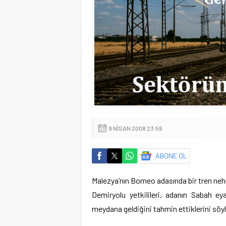
9 NISAN 2008 23:59
ABONE OL
Malezya’nın Borneo adasında bir tren nehre
Demiryolu yetkilileri, adanın Sabah ey
meydana geldiğini tahmin ettiklerini söyl