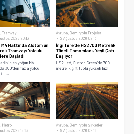
a
,
Tramvay
Avrupa
,
Demiryolu Projeleri
ustos 2026 20:13
2 Ağustos 2026 02:13
n M4 Hattında Alstom’un
İngiltere’de HS2 700 Metrelik
alı Tramvayı Yolculu
Tüneli Tamamladı, Yeşil Çatı
lere Başladı
Başlıyor
erlin'in en yoğun M4
HS2 Ltd, Burton Green'de 700
da 300'den fazla yolcu
metrelik çift tüplü yüksek hızlı...
eli...
a
,
Metro
Avrupa
,
Demiryolu Şirketleri
ustos 2026 16:13
8 Ağustos 2026 02:11