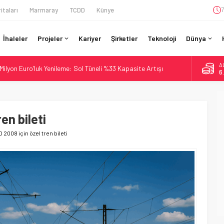
itaları
Marmaray
TCDD
Künye
7
İhaleler
Projeler
Kariyer
Şirketler
Teknoloji
Dünya
A
ilyon Euro’luk Yenileme: Sol Tüneli %33 Kapasite Artışı
6
Teslim Ama Ulusal Hedef 730 km’ye Düştü
B
1
daki Buharlıyı Šumava Seferlerine Çıkarıyor
ro’luk Tramvay İnşaatına Başladı
en bileti
D
4
İtibaren Koltukta Bagaja Kalıcı Yasak, Ceza Yok
2008 için özel tren bileti
E
5