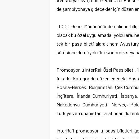
Avusturya-İsviçre InterRail Özel Passı” 
de şampiyonaya gidecekler için düzenlen
TCDD Genel Müdürlüğünden alınan bilgiy
olacak bu özel uygulamada, yolculara, her i
tek bir pass bileti alarak hem Avustur
süresince demiryolu ile ekonomik seyah
Promosyonlu InterRail Özel Pass bileti, 1 
4 farklı kategoride düzenlenecek. Pass 
Bosna-Hersek, Bulgaristan, Çek Cumhuriy
İngiltere, İrlanda Cumhuriyeti, İspanya
Makedonya Cumhuriyeti, Norveç, Polo
Türkiye ve Yunanistan tarafından düzenle
InterRail promosyonlu pass biletleri ge