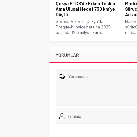
Çekya ETCS’de Erken Teslim
Madri
Ama Ulusal Hedef 730 km’ye
Sürüc
Düştü
Arta
Správa železnic, Çekya'da
Madrid
Prague–Milovice hattına 2025
sürücü
başında 12,3 milyon Euro...
etti;...
YORUMLAR