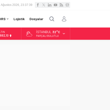
 Ağustos 2026, 23:37:40
HRS
Lojistik
Dosyalar
İSTANBUL
32°C
LTIN
.662,10
PARÇALI BULUTLU
İST
3.779,39
OLAR
7,6954
URO
5,1824