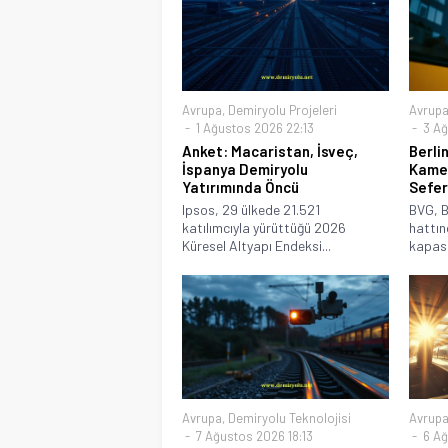
Avrupa
,
Demiryolu Projeleri
Avrup
1 Ağustos 2026 22:13
3 Ağ
Anket: Macaristan, İsveç,
Berli
İspanya Demiryolu
Kamer
Yatırımında Öncü
Sefer
Ipsos, 29 ülkede 21.521
BVG, B
katılımcıyla yürüttüğü 2026
hattın
Küresel Altyapı Endeksi...
kapasit
Avrupa
,
Demiryolu Teknolojisi
Avrup
7 Ağustos 2026 18:13
6 Ağ