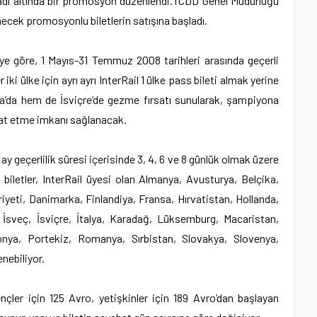
adı altında bir promosyon düzenlendi.
TCDD Genel Müdürlüğü
ecek promosyonlu biletlerin satışına başladı.
e göre, 1 Mayıs-31 Temmuz 2008 tarihleri arasında geçerli
ki ülke için ayrı ayrı InterRail 1 ülke pass bileti almak yerine
ya’da hem de İsviçre’de gezme fırsatı sunularak, şampiyona
at etme imkanı sağlanacak.
ay geçerlilik süresi içerisinde 3, 4, 6 ve 8 günlük olmak üzere
biletler, InterRail üyesi olan Almanya, Avusturya, Belçika,
eti, Danimarka, Finlandiya, Fransa, Hırvatistan, Hollanda,
, İsveç, İsviçre, İtalya, Karadağ, Lüksemburg, Macaristan,
nya, Portekiz, Romanya, Sırbistan, Slovakya, Slovenya,
nebiliyor.
nçler için 125 Avro, yetişkinler için 189 Avro’dan başlayan