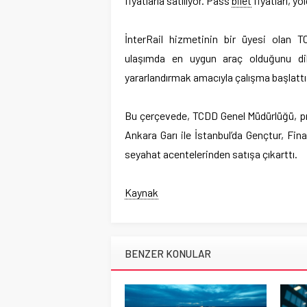
fiyatlarla satılıyor. Pass
bilet
fiyatları, y
İnterRail hizmetinin bir üyesi olan TC
ulaşımda en uygun araç olduğunu di
yararlandırmak amacıyla çalışma başlattı
Bu çerçevede, TCDD Genel Müdürlüğü, pro
Ankara Garı ile İstanbul’da Gençtur, F
seyahat acentelerinden satışa çıkarttı.
Kaynak
BENZER KONULAR