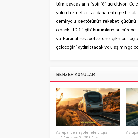
tüm paydaşların işbirliği gerekiyor. Ge
yolcu hizmetleri ve daha entegre bir ul
demiryolu sektörünün rekabet gücünü ar
olacak. TCDD gibi kurumların bu sürece 
ve küresel rekabette öne çıkması açı
geleceğini aydınlatacak ve ulaşımın gelec
BENZER KONULAR
Avrupa
,
Demiryolu Teknolojisi
Avrup
4 Ağustos 2026 04:15