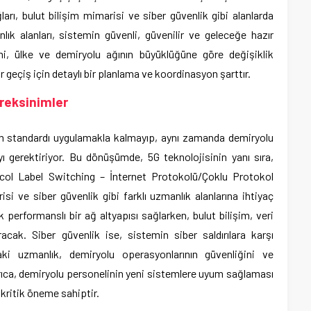
arı, bulut bilişim mimarisi ve siber güvenlik gibi alanlarda
ık alanları, sistemin güvenli, güvenilir ve geleceğe hazır
i, ülke ve demiryolu ağının büyüklüğüne göre değişiklik
r geçiş için detaylı bir planlama ve koordinasyon şarttır.
ereksinimler
im standardı uygulamakla kalmayıp, aynı zamanda demiryolu
yı gerektiriyor. Bu dönüşümde, 5G teknolojisinin yanı sıra,
col Label Switching – İnternet Protokolü/Çoklu Protokol
si ve siber güvenlik gibi farklı uzmanlık alanlarına ihtiyaç
performanslı bir ağ altyapısı sağlarken, bulut bilişim, veri
cak. Siber güvenlik ise, sistemin siber saldırılara karşı
ki uzmanlık, demiryolu operasyonlarının güvenliğini ve
yrıca, demiryolu personelinin yeni sistemlere uyum sağlaması
kritik öneme sahiptir.