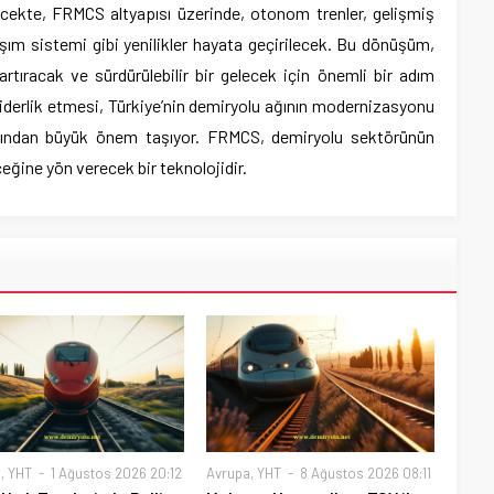
lecekte, FRMCS altyapısı üzerinde, otonom trenler, gelişmiş
aşım sistemi gibi yenilikler hayata geçirilecek. Bu dönüşüm,
tıracak ve sürdürülebilir bir gelecek için önemli bir adım
liderlik etmesi, Türkiye’nin demiryolu ağının modernizasyonu
sından büyük önem taşıyor. FRMCS, demiryolu sektörünün
eğine yön verecek bir teknolojidir.
a
,
YHT
1 Ağustos 2026 20:12
Avrupa
,
YHT
8 Ağustos 2026 08:11