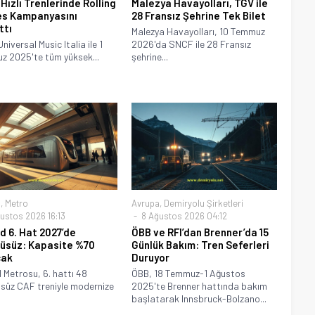
 Hızlı Trenlerinde Rolling
Malezya Havayolları, TGV ile
s Kampanyasını
28 Fransız Şehrine Tek Bilet
ttı
Malezya Havayolları, 10 Temmuz
Universal Music Italia ile 1
2026'da SNCF ile 28 Fransız
 2025'te tüm yüksek...
şehrine...
a
,
Metro
Avrupa
,
Demiryolu Şirketleri
ustos 2026 16:13
8 Ağustos 2026 04:12
d 6. Hat 2027’de
ÖBB ve RFI’dan Brenner’da 15
üsüz: Kapasite %70
Günlük Bakım: Tren Seferleri
cak
Duruyor
 Metrosu, 6. hattı 48
ÖBB, 18 Temmuz-1 Ağustos
süz CAF treniyle modernize
2025'te Brenner hattında bakım
başlatarak Innsbruck-Bolzano...