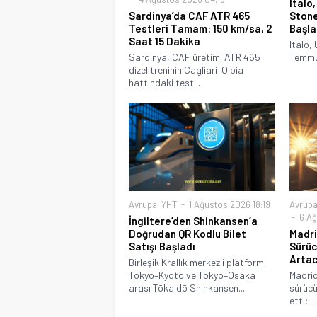
Italo,
Sardinya’da CAF ATR 465
Stone
Testleri Tamam: 150 km/sa, 2
Başla
Saat 15 Dakika
Italo, 
Sardinya, CAF üretimi ATR 465
Temmuz
dizel treninin Cagliari–Olbia
hattındaki test...
Avrupa
,
YHT
1 Ağustos 2026 18:19
Avrup
6 Ağ
İngiltere’den Shinkansen’a
Doğrudan QR Kodlu Bilet
Madri
Satışı Başladı
Sürüc
Arta
Birleşik Krallık merkezli platform,
Tokyo–Kyoto ve Tokyo–Osaka
Madrid
arası Tōkaidō Shinkansen...
sürücü
etti;...