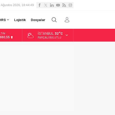
 Ağustos 2026, 18:44:50
HRS
Lojistik
Dosyalar
İSTANBUL
32°C
LTIN
.660,55
PARÇALI BULUTLU
İST
3.779,39
OLAR
,7111
URO
5,1881