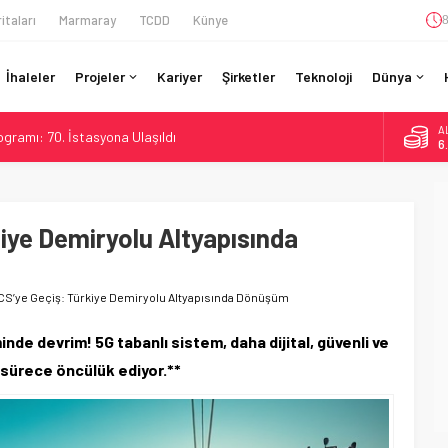
itaları
Marmaray
TCDD
Künye
8
İhaleler
Projeler
Kariyer
Şirketler
Teknoloji
Dünya
A
gramı: 70. İstasyona Ulaşıldı
6
re’de Lider, Class 99’lar 2026’da Yolda
B
1
da Tarihi Entegrasyon: GBR Anglia Resmen Başladı
GV ile 28 Fransız Şehrine Tek Bilet
iye Demiryolu Altyapısında
D
47
ine İHA Saldırısı: Zamanında Tahliye Faciayı Önledi
E
5
S’ye Geçiş: Türkiye Demiryolu Altyapısında Dönüşüm
nde devrim! 5G tabanlı sistem, daha dijital, güvenli ve
 sürece öncülük ediyor.**