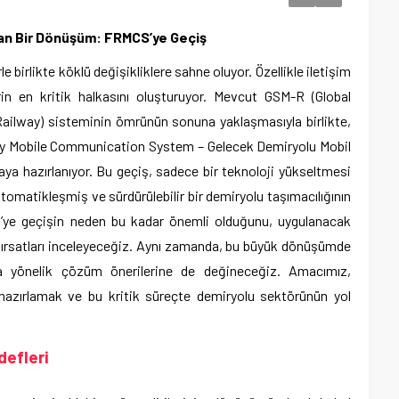
Açan Bir Dönüşüm: FRMCS’ye Geçiş
 birlikte köklü değişikliklere sahne oluyor. Özellikle iletişim
in en kritik halkasını oluşturuyor. Mevcut GSM-R (Global
ilway) sisteminin ömrünün sonuna yaklaşmasıyla birlikte,
ay Mobile Communication System – Gelecek Demiryolu Mobil
ya hazırlanıyor. Bu geçiş, sadece bir teknoloji yükseltmesi
tomatikleşmiş ve sürdürülebilir bir demiryolu taşımacılığının
CS’ye geçişin neden bu kadar önemli olduğunu, uygulanacak
 fırsatları inceleyeceğiz. Aynı zamanda, bu büyük dönüşümde
ara yönelik çözüm önerilerine de değineceğiz. Amacımız,
hazırlamak ve bu kritik süreçte demiryolu sektörünün yol
efleri