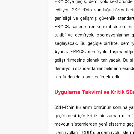
FRMCS’ye geçiş, demiryolu sektöründe s
ediliyor. GSM-R’nin sunduğu hizmetleri
genişliği ve gelişmiş güvenlik standart
FRMCS, sadece tren kontrol sistemleri i
takibi ve demiryolu operasyonlarının g
sağlayacak. Bu geçişle birlikte, demiry
Ayrıca, FRMCS, demiryolu taşımacılığı
geliştirilmesine olanak tanıyacak. Bu s
demiryolu standartlarının belirlenmesinde
tarafından da teşvik edilmektedir.
Uygulama Takvimi ve Kritik Sü
GSM-R’nin kullanım ömrünün sonuna yak
geçirilmesi için kritik bir zaman dili
mevcut sistemlerden yeni sisteme geçiş
Demiryolları (TCDD) gibi demiryolu işletm