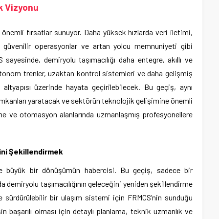
ek Vizyonu
önemli fırsatlar sunuyor. Daha yüksek hızlarda veri iletimi,
a güvenilir operasyonlar ve artan yolcu memnuniyeti gibi
 sayesinde, demiryolu taşımacılığı daha entegre, akıllı ve
 otonom trenler, uzaktan kontrol sistemleri ve daha gelişmiş
 altyapısı üzerinde hayata geçirilebilecek. Bu geçiş, aynı
mkanları yaratacak ve sektörün teknolojik gelişimine önemli
leşme ve otomasyon alanlarında uzmanlaşmış profesyonellere
ini Şekillendirmek
e büyük bir dönüşümün habercisi. Bu geçiş, sadece bir
a demiryolu taşımacılığının geleceğini yeniden şekillendirme
ve sürdürülebilir bir ulaşım sistemi için FRMCS’nin sunduğu
n başarılı olması için detaylı planlama, teknik uzmanlık ve