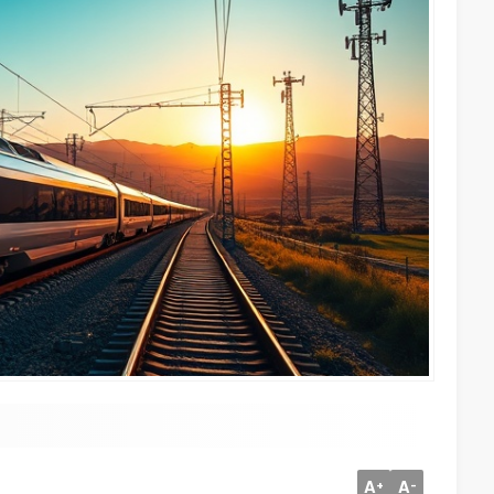
A
A
+
-