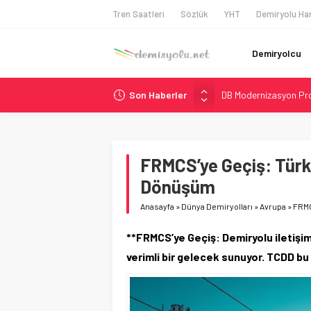
Tren Saatleri
Sözlük
YHT
Demiryolu Har
Demiryolcu
Son Haberler
DB Modernizasyon Pro
GB Railfreight İngilte
İngiltere Demiryolun
Malezya Havayolları, T
FRMCS’ye Geçiş: Türk
Ukrayna’da Yolcu Tren
Dönüşüm
Anasayfa
»
Dünya Demiryolları
»
Avrupa
»
FRMC
**FRMCS’ye Geçiş: Demiryolu iletişimi
verimli bir gelecek sunuyor. TCDD bu