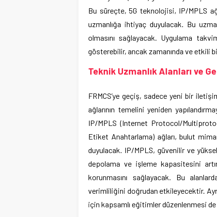
Bu süreçte, 5G teknolojisi, IP/MPLS ağl
uzmanlığa ihtiyaç duyulacak. Bu uzmanl
olmasını sağlayacak. Uygulama takvim
gösterebilir, ancak zamanında ve etkili bi
Teknik Uzmanlık Alanları ve G
FRMCS’ye geçiş, sadece yeni bir iletiş
ağlarının temelini yeniden yapılandırma
IP/MPLS (Internet Protocol/Multiproto
Etiket Anahtarlama) ağları, bulut mimari
duyulacak. IP/MPLS, güvenilir ve yüksek 
depolama ve işleme kapasitesini artıra
korunmasını sağlayacak. Bu alanlarda
verimliliğini doğrudan etkileyecektir. A
için kapsamlı eğitimler düzenlenmesi de 