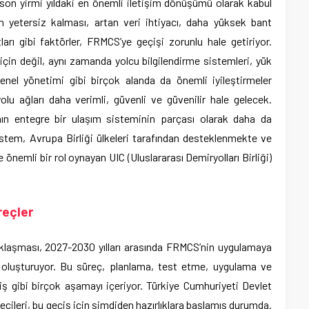
on yirmi yıldaki en önemli iletişim dönüşümü olarak kabul
n yetersiz kalması, artan veri ihtiyacı, daha yüksek bant
ları gibi faktörler, FRMCS’ye geçişi zorunlu hale getiriyor.
çin değil, aynı zamanda yolcu bilgilendirme sistemleri, yük
enel yönetimi gibi birçok alanda da önemli iyileştirmeler
olu ağları daha verimli, güvenli ve güvenilir hale gelecek.
nın entegre bir ulaşım sisteminin parçası olarak daha da
istem, Avrupa Birliği ülkeleri tarafından desteklenmekte ve
 önemli bir rol oynayan UIC (Uluslararası Demiryolları Birliği)
reçler
laşması, 2027-2030 yılları arasında FRMCS’nin uygulamaya
mi oluşturuyor. Bu süreç, planlama, test etme, uygulama ve
 gibi birçok aşamayı içeriyor. Türkiye Cumhuriyeti Devlet
ecileri, bu geçiş için şimdiden hazırlıklara başlamış durumda.