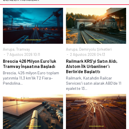
Avrupa
,
Tramvay
Avrupa
,
Demiryolu Şirketleri
7 Ağustos 2026 10:11
2 Ağustos 2026 04:13
Brescia 426 Milyon Euro’luk
Railmark KRS’yi Satın Aldı,
Tramvay İnşaatına Başladı
Alstom İlk Urbanliner’ı
Berlin’de Başlattı
Brescia, 426 milyon Euro toplam
yatırımla 11,3 km'lik T2 Fiera–
Railmark, Katahdin Railcar
Pendolina...
Services'i satın alarak ABD'de 11
eyalette 13...