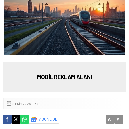
MOBİL REKLAM ALANI
9 EKIM 2025 11:54
A
A
ABONE OL
+
-