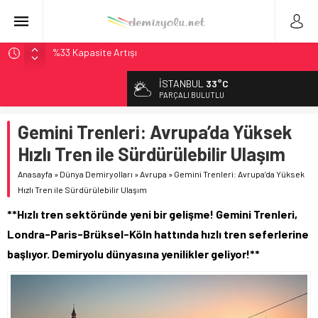
Çekya ETCS’de Erken Teslim Ama Ulusal Hedef 730 km’ye
Düştü
İSTANBUL
33°C
České dráhy 101 Yaşındaki Buharlıyı Šumava Seferlerine
PARÇALI BULUTLU
Çıkarıyor
Brescia 426 Milyon Euro’luk Tramvay İnşaatına Başladı
Gemini Trenleri: Avrupa’da Yüksek
Northern Railway Doğruladı: 308 Bin Rupiye Özel Vagonda
Hızlı Tren ile Sürdürülebilir Ulaşım
Puja
Anasayfa
»
Dünya Demiryolları
»
Avrupa
»
Gemini Trenleri: Avrupa’da Yüksek
Madrid Atocha’da 56 Milyon Euro’luk Yenileme: Sol Tüneli
Hızlı Tren ile Sürdürülebilir Ulaşım
%33 Kapasite Artışı
**Hızlı tren sektöründe yeni bir gelişme! Gemini Trenleri,
Londra-Paris-Brüksel-Köln hattında hızlı tren seferlerine
başlıyor. Demiryolu dünyasına yenilikler geliyor!**