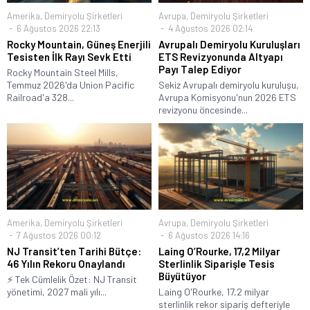
Amerika
,
Demiryolu Şirketleri
Avrupa
,
Demiryolu Şirketleri
6 Ağustos 2026 22:13
4 Ağustos 2026 02:14
Rocky Mountain, Güneş Enerjili
Avrupalı Demiryolu Kuruluşları
Tesisten İlk Rayı Sevk Etti
ETS Revizyonunda Altyapı
Payı Talep Ediyor
Rocky Mountain Steel Mills,
Temmuz 2026'da Union Pacific
Sekiz Avrupalı demiryolu kuruluşu,
Railroad'a 328...
Avrupa Komisyonu'nun 2026 ETS
revizyonu öncesinde...
Amerika
,
Demiryolu Şirketleri
Avrupa
,
Demiryolu Şirketleri
7 Ağustos 2026 00:12
6 Ağustos 2026 14:16
NJ Transit’ten Tarihi Bütçe:
Laing O’Rourke, 17,2 Milyar
46 Yılın Rekoru Onaylandı
Sterlinlik Siparişle Tesis
Büyütüyor
⚡ Tek Cümlelik Özet: NJ Transit
yönetimi, 2027 mali yılı...
Laing O'Rourke, 17,2 milyar
sterlinlik rekor sipariş defteriyle