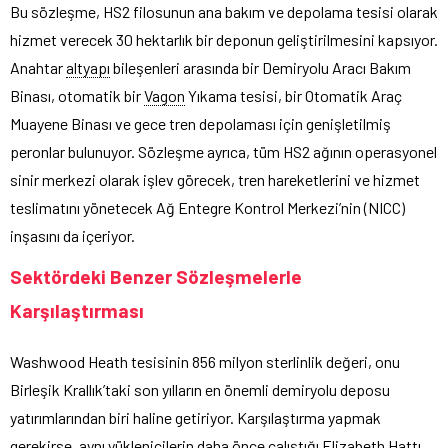
Bu sözleşme, HS2 filosunun ana bakım ve depolama tesisi olarak
hizmet verecek 30 hektarlık bir deponun geliştirilmesini kapsıyor.
Anahtar
altyapı
bileşenleri arasında bir Demiryolu Aracı Bakım
Binası, otomatik bir
Vagon
Yıkama tesisi, bir Otomatik Araç
Muayene Binası ve gece tren depolaması için genişletilmiş
peronlar bulunuyor. Sözleşme ayrıca, tüm HS2 ağının operasyonel
sinir merkezi olarak işlev görecek, tren hareketlerini ve hizmet
teslimatını yönetecek Ağ Entegre Kontrol Merkezi’nin (NICC)
inşasını da içeriyor.
Sektördeki Benzer Sözleşmelerle
Karşılaştırması
Washwood Heath tesisinin 856 milyon sterlinlik değeri, onu
Birleşik Krallık’taki son yılların en önemli demiryolu deposu
yatırımlarından biri haline getiriyor. Karşılaştırma yapmak
gerekirse, aynı yüklenicilerin daha önce çalıştığı Elizabeth Hattı