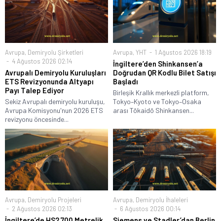
Avrupa
,
Demiryolu Şirketleri
Avrupa
,
YHT
1 Ağustos 2026 18:19
4 Ağustos 2026 02:14
İngiltere’den Shinkansen’a
Avrupalı Demiryolu Kuruluşları
Doğrudan QR Kodlu Bilet Satışı
ETS Revizyonunda Altyapı
Başladı
Payı Talep Ediyor
Birleşik Krallık merkezli platform,
Sekiz Avrupalı demiryolu kuruluşu,
Tokyo–Kyoto ve Tokyo–Osaka
Avrupa Komisyonu'nun 2026 ETS
arası Tōkaidō Shinkansen...
revizyonu öncesinde...
Avrupa
,
Demiryolu Projeleri
Avrupa
,
Demiryolu İhaleleri
2 Ağustos 2026 02:13
6 Ağustos 2026 00:14
İngiltere’de HS2 700 Metrelik
Siemens ve Stadler’dan Berlin