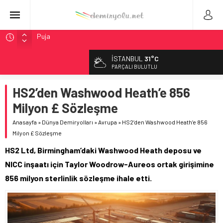
Chicago’da Metra Polisi BVLOS Drone’larla Müdahale
Süresini Kısalttı
İSTANBUL
31°C
NJ Transit’ten Tarihi Bütçe: 46 Yılın Rekoru Onaylandı
PARÇALI BULUTLU
Rocky Mountain, Güneş Enerjili Tesisten İlk Rayı Sevk Etti
HS2’den Washwood Heath’e 856
AAR, MIT ve Berkeley Dahil 4 Üniversiteyle Araştırma
Konsorsiyumu Başlattı
Milyon £ Sözleşme
Northern Railway Doğruladı: 308 Bin Rupiye Özel Vagonda
Anasayfa
»
Dünya Demiryolları
»
Avrupa
»
HS2’den Washwood Heath’e 856
Puja
Milyon £ Sözleşme
HS2 Ltd, Birmingham’daki Washwood Heath deposu ve
NICC inşaatı için Taylor Woodrow-Aureos ortak girişimine
856 milyon sterlinlik sözleşme ihale etti.