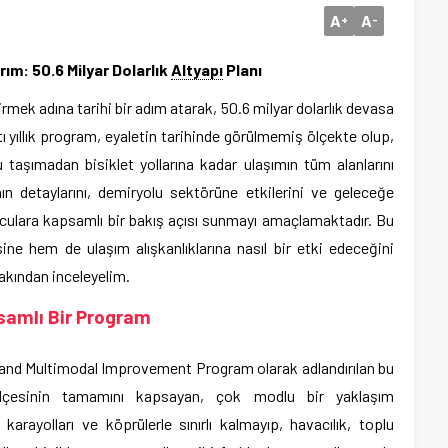
A
A
+
-
rım: 50.6 Milyar Dolarlık
Altyapı
Planı
dirmek adına tarihi bir adım atarak, 50.6 milyar dolarlık devasa
ltı yıllık program, eyaletin tarihinde görülmemiş ölçekte olup,
 taşımadan bisiklet yollarına kadar ulaşımın tüm alanlarını
n detaylarını, demiryolu sektörüne etkilerini ve geleceğe
uculara kapsamlı bir bakış açısı sunmayı amaçlamaktadır. Bu
ne hem de ulaşım alışkanlıklarına nasıl bir etki edeceğini
yakından inceleyelim.
samlı Bir Program
and Multimodal Improvement Program olarak adlandırılan bu
2 ilçesinin tamamını kapsayan, çok modlu bir yaklaşım
ayolları ve köprülerle sınırlı kalmayıp, havacılık, toplu