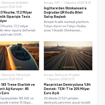
a
,
Demiryolu Şirketleri
Avrupa
,
YHT
1 Ağustos 2026 18:19
ustos 2026 14:16
İngiltere’den Shinkansen’a
O’Rourke, 17,2 Milyar
Doğrudan QR Kodlu Bilet
nlik Siparişle Tesis
Satışı Başladı
üyor
Birleşik Krallık merkezli platform,
O'Rourke, 17,2 milyar
Tokyo–Kyoto ve Tokyo–Osaka
lik rekor sipariş defteriyle
arası Tōkaidō Shinkansen...
ick'teki CHtM...
a
,
Demiryolu Teknolojisi
Avrupa
,
Demiryolu Projeleri
ustos 2026 00:13
1 Ağustos 2026 22:17
 183 Trene Starlink ve
Macaristan Demiryoluna %64
brit Ağ Kuruyor: 85
Destek: TEN-T’te 205 Milyar
n Euro
Euro Açık
 İspanya’daki 183 AVE ve
29 ülkede 21.521 yetişkin,
esafe trenine 10 Gbps...
demiryolu yatırımını ulusal öncelik