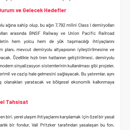
 Durum ve Gelecek Hedefler
lu ağına sahip olup, bu ağın 7,792 milini Class I demiryolları
yolları arasında BNSF Railway ve Union Pacific Railroad
etin hem yolcu hem de yük taşımacılığı ihtiyaçlarını
ım planı, mevcut demiryolu altyapısının iyileştirilmesine ve
cak. Özellikle hızlı tren hatlarının geliştirilmesi, demiryolu
modern sinyalizasyon sistemlerinin kullanılması gibi projeler,
erimli ve cazip hale gelmesini sağlayacak. Bu yatırımlar, aynı
ş olanakları yaratacak ve bölgesel ekonomik kalkınmaya
el Tahsisat
n biri, yerel ulaşım ihtiyaçlarını karşılamak için özel bir yasal
arlık bir fondur. Vali Pritzker tarafından yasalaşan bu fon,