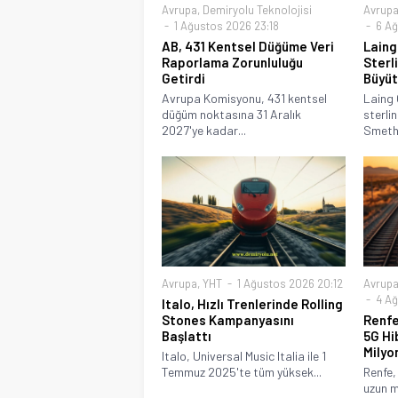
Avrupa
,
Demiryolu Teknolojisi
Avrup
1 Ağustos 2026 23:18
6 Ağ
AB, 431 Kentsel Düğüme Veri
Laing 
Raporlama Zorunluluğu
Sterli
Getirdi
Büyüt
Avrupa Komisyonu, 431 kentsel
Laing 
düğüm noktasına 31 Aralık
sterlin
2027'ye kadar...
Smethw
Avrupa
,
YHT
1 Ağustos 2026 20:12
Avrup
4 Ağ
Italo, Hızlı Trenlerinde Rolling
Stones Kampanyasını
Renfe
Başlattı
5G Hi
Milyo
Italo, Universal Music Italia ile 1
Temmuz 2025'te tüm yüksek...
Renfe,
uzun m