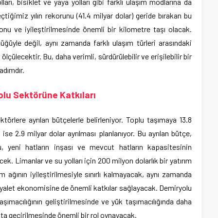
ları, bisiklet ve yaya yolları gibi farklı ulaşım modlarına da
çtiğimiz yılın rekorunu (41.4 milyar dolar) geride bırakan bu
nu ve iyileştirilmesinde önemli bir kilometre taşı olacak.
ğüyle değil, aynı zamanda farklı ulaşım türleri arasındaki
ülecektir. Bu, daha verimli, sürdürülebilir ve erişilebilir bir
adımdır.
lu Sektörüne Katkıları
törlere ayrılan bütçelerle belirleniyor. Toplu taşımaya 13.8
 ise 2.9 milyar dolar ayrılması planlanıyor. Bu ayrılan bütçe,
, yeni hatların inşası ve mevcut hatların kapasitesinin
ecek. Limanlar ve su yolları için 200 milyon dolarlık bir yatırım
m ağının iyileştirilmesiyle sınırlı kalmayacak, aynı zamanda
ak eyalet ekonomisine de önemli katkılar sağlayacak. Demiryolu
u taşımacılığının geliştirilmesinde ve yük taşımacılığında daha
ata geçirilmesinde önemli bir rol oynayacak.