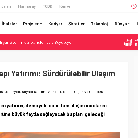
itaları
Marmaray
TCDD
Künye
6
İhaleler
Projeler
Kariyer
Şirketler
Teknoloji
Dünya
A
ilyar Sterlinlik Siparişle Tesis Büyütüyor
6
otiv Demiryolu: 4.800 Ton CO2 Tasarrufu
B
1
ladı: Lima’da Seyahat 45 Dakikaya İndi
n São Paulo’da Çifte Sinyal Hamlesi
apı Yatırımı: Sürdürülebilir Ulaşım
D
4
e Sürücüsüz: Kapasite %70 Artacak
E
5
nois Demiryolu Altyapı Yatırımı: Sürdürülebilir Ulaşım ve Gelecek
aşım yatırımı, demiryolu dahil tüm ulaşım modlarını
üne büyük fayda sağlayacak bu plan, geleceği