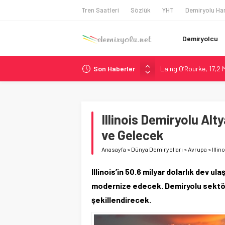
Tren Saatleri
Sözlük
YHT
Demiryolu Har
Demiryolcu
Son Haberler
Laing O’Rourke, 17,2 M
İtalya’dan Yeni Otom
Webuild Tüneli Tamam
Alstom ve Siemens’te
Illinois Demiryolu Alty
Madrid 6. Hat 2027’d
ve Gelecek
Anasayfa
»
Dünya Demiryolları
»
Avrupa
»
Illi
Illinois’in 50.6 milyar dolarlık dev ul
modernize edecek. Demiryolu sektör
şekillendirecek.