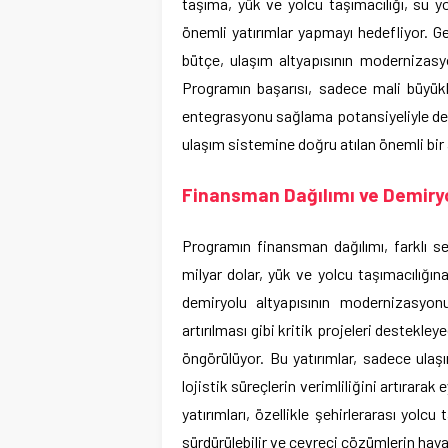
taşıma, yük ve yolcu taşımacılığı, su yol
önemli yatırımlar yapmayı hedefliyor. Ge
bütçe, ulaşım altyapısının modernizasyo
Programın başarısı, sadece mali büyüklü
entegrasyonu sağlama potansiyeliyle de ölç
ulaşım sistemine doğru atılan önemli bir 
Finansman Dağılımı ve Demiryo
Programın finansman dağılımı, farklı sek
milyar dolar, yük ve yolcu taşımacılığına
demiryolu altyapısının modernizasyonu
artırılması gibi kritik projeleri destekley
öngörülüyor. Bu yatırımlar, sadece ulaşı
lojistik süreçlerin verimliliğini artırar
yatırımları, özellikle şehirlerarası yolc
sürdürülebilir ve çevreci çözümlerin hay