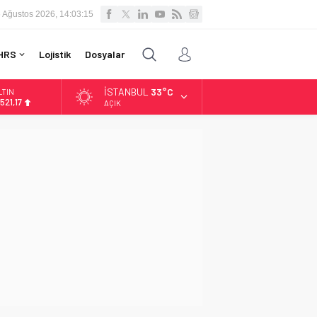
 Ağustos 2026, 14:03:16
HRS
Lojistik
Dosyalar
İSTANBUL
33°C
LTIN
.521,17
AÇIK
İST
3.685,30
OLAR
7,5953
URO
5,0659