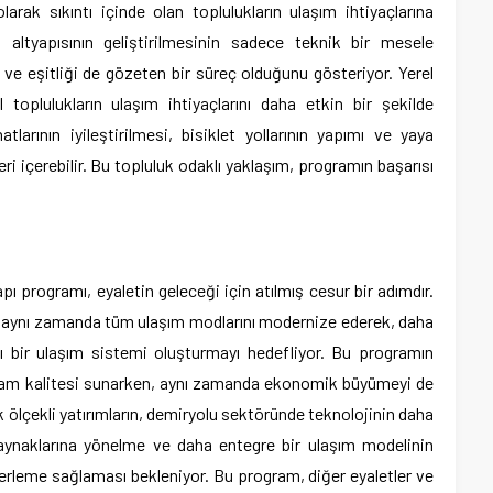
arak sıkıntı içinde olan toplulukların ulaşım ihtiyaçlarına
altyapısının geliştirilmesinin sadece teknik bir mesele
 ve eşitliği de gözeten bir süreç olduğunu gösteriyor. Yerel
l toplulukların ulaşım ihtiyaçlarını daha etkin bir şekilde
tlarının iyileştirilmesi, bisiklet yollarının yapımı ve yaya
leri içerebilir. Bu topluluk odaklı yaklaşım, programın başarısı
yapı programı, eyaletin geleceği için atılmış cesur bir adımdır.
l, aynı zamanda tüm ulaşım modlarını modernize ederek, daha
klı bir ulaşım sistemi oluşturmayı hedefliyor. Bu programın
yaşam kalitesi sunarken, aynı zamanda ekonomik büyümeyi de
 ölçekli yatırımların, demiryolu sektöründe teknolojinin daha
i kaynaklarına yönelme ve daha entegre bir ulaşım modelinin
ilerleme sağlaması bekleniyor. Bu program, diğer eyaletler ve