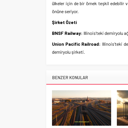
ülkeler için de bir örnek teşkil edebilir
önüne seriyor.
Şirket Özeti
BNSF Railway:
Illinois’teki demiryolu a
Union Pacific Railroad:
Illinois’teki 
demiryolu şirketi.
BENZER KONULAR