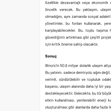
özellikle dezavantajlı veya ekonomik ol
öncelik verecek. Bu yaklaşım, ulaşım 
olmadığını, aynı zamanda sosyal adaleti
yönetimler, bu fonları kullanarak, yere
karşılayabilecekler. Bu, toplu taşıma ha
güvenliğinin artırılması gibi çeşitli proje
için kritik öneme sahip olacaktır.
Sonuç
Illinois’in 50.6 milyar dolarlık ulaşım alt
Bu yatırım, sadece demiryolu ağını deği
verimli, sürdürülebilir ve topluluk oda
başarısı, ulaşım alanında daha iyi bir 
destekleyecektir. Gelecekte, bu tür büyük
etkin kullanılması, yenilenebilir enerj
oluşturulması gibi alanlarda daha fazla 