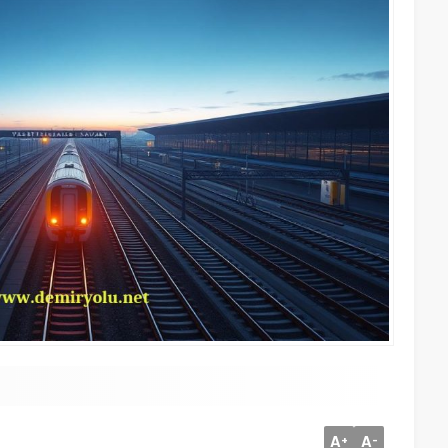
A
A
+
-