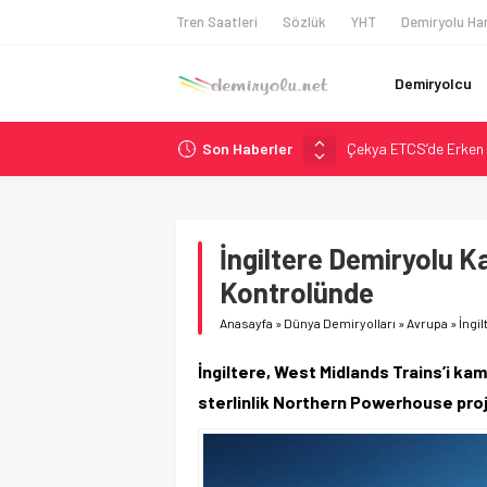
Tren Saatleri
Sözlük
YHT
Demiryolu Har
Demiryolcu
Son Haberler
Çekya ETCS’de Erken 
České dráhy 101 Yaşın
Brescia 426 Milyon Eu
Northern Railway Doğ
İngiltere Demiryolu K
Madrid Atocha’da 56 M
Kontrolünde
Anasayfa
»
Dünya Demiryolları
»
Avrupa
»
İngi
İngiltere, West Midlands Trains’i kamu
sterlinlik Northern Powerhouse pro