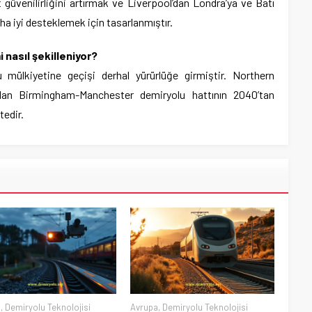
 güvenilirliğini artırmak ve Liverpool’dan Londra’ya ve Batı
ha iyi desteklemek için tasarlanmıştır.
mi nasıl şekilleniyor?
mülkiyetine geçişi derhal yürürlüğe girmiştir. Northern
lan Birmingham-Manchester demiryolu hattının 2040’tan
tedir.
a
,
Demiryolu Teknolojisi
Avrupa
,
Demiryolu Teknolojisi