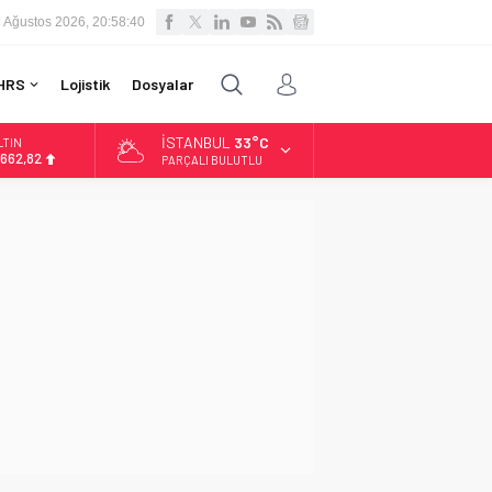
 Ağustos 2026, 20:58:41
HRS
Lojistik
Dosyalar
İSTANBUL
33°C
LTIN
.662,82
PARÇALI BULUTLU
İST
3.779,39
OLAR
7,6961
URO
5,1808