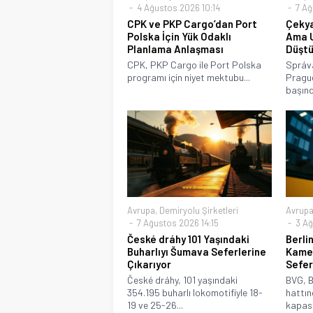
4 Ağustos 2026 10:14
7 Ağ
CPK ve PKP Cargo’dan Port
Çekya
Polska İçin Yük Odaklı
Ama U
Planlama Anlaşması
Düşt
CPK, PKP Cargo ile Port Polska
Správa
programı için niyet mektubu...
Prague
başınd
Avrupa
,
Demiryolu Şirketleri
Avrup
7 Ağustos 2026 14:15
3 Ağ
České dráhy 101 Yaşındaki
Berli
Buharlıyı Šumava Seferlerine
Kamer
Çıkarıyor
Sefer
České dráhy, 101 yaşındaki
BVG, B
354.195 buharlı lokomotifiyle 18-
hattın
19 ve 25-26...
kapasit