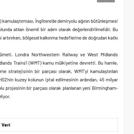
kamulaştırması, İngiltere’de demiryolu ağının bütünleşmesi
lunda atılan önemli bir adım olarak değerlendirilmelidir. Bu
artırırken, bölgesel kalkınma hedeflerine de doğrudan katkı
kümeti, Londra Northwestern Railway ve West Midlands
lands Trains’i (WMT) kamu mülkiyetine devretti. Bu hamle,
irme stratejisinin bir parçası olarak, WMT’yi kamulaştırılan
S2’nin kuzey kolunun iptal edilmesinin ardından, 45 milyar
u projesinin bir parçası olarak planlanan yeni Birmingham-
liyor.
 Veri