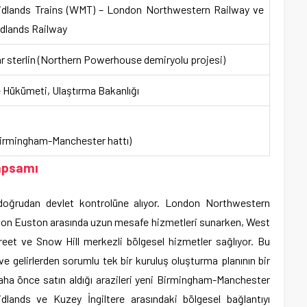
dlands Trains (WMT) – London Northwestern Railway ve
dlands Railway
ar sterlin (Northern Powerhouse demiryolu projesi)
e Hükümeti, Ulaştırma Bakanlığı
irmingham-Manchester hattı)
Kapsamı
doğrudan devlet kontrolüne alıyor. London Northwestern
don Euston arasında uzun mesafe hizmetleri sunarken, West
et ve Snow Hill merkezli bölgesel hizmetler sağlıyor. Bu
r ve gelirlerden sorumlu tek bir kuruluş oluşturma planının bir
aha önce satın aldığı arazileri yeni Birmingham-Manchester
idlands ve Kuzey İngiltere arasındaki bölgesel bağlantıyı