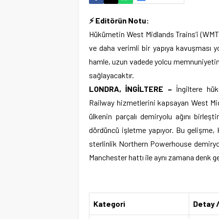
⚡ Editörün Notu:
Hükümetin West Midlands Trains’i (WMT) 
ve daha verimli bir yapıya kavuşması yo
hamle, uzun vadede yolcu memnuniyetini 
sağlayacaktır.
LONDRA, İNGİLTERE –
İngiltere hü
Railway hizmetlerini kapsayan West Mid
ülkenin parçalı demiryolu ağını birleşt
dördüncü işletme yapıyor. Bu gelişme, H
sterlinlik Northern Powerhouse demiryol
Manchester hattı ile aynı zamana denk ge
Kategori
Detay /