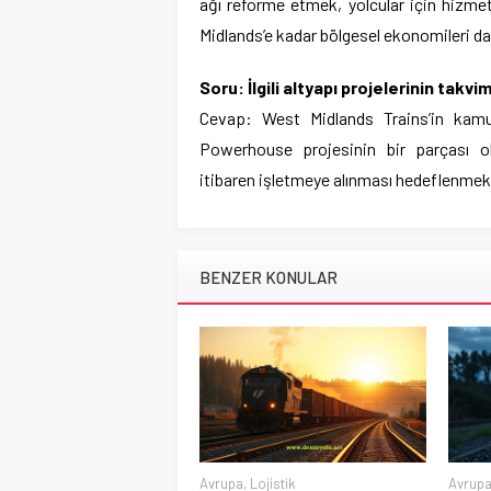
ağı reforme etmek, yolcular için hizmet
Midlands’e kadar bölgesel ekonomileri da
Soru: İlgili altyapı projelerinin takvi
Cevap: West Midlands Trains’in kamu 
Powerhouse projesinin bir parçası o
itibaren işletmeye alınması hedeflenmek
BENZER KONULAR
Avrupa
,
Lojistik
Avrup