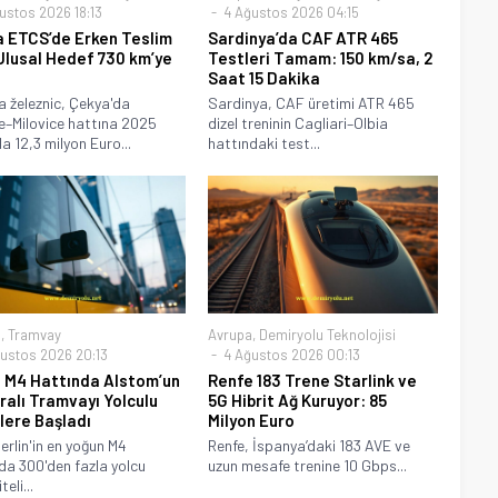
ustos 2026 18:13
4 Ağustos 2026 04:15
 ETCS’de Erken Teslim
Sardinya’da CAF ATR 465
lusal Hedef 730 km’ye
Testleri Tamam: 150 km/sa, 2
ü
Saat 15 Dakika
 železnic, Çekya'da
Sardinya, CAF üretimi ATR 465
–Milovice hattına 2025
dizel treninin Cagliari–Olbia
a 12,3 milyon Euro...
hattındaki test...
a
,
Tramvay
Avrupa
,
Demiryolu Teknolojisi
ustos 2026 20:13
4 Ağustos 2026 00:13
n M4 Hattında Alstom’un
Renfe 183 Trene Starlink ve
alı Tramvayı Yolculu
5G Hibrit Ağ Kuruyor: 85
lere Başladı
Milyon Euro
erlin'in en yoğun M4
Renfe, İspanya’daki 183 AVE ve
da 300'den fazla yolcu
uzun mesafe trenine 10 Gbps...
eli...