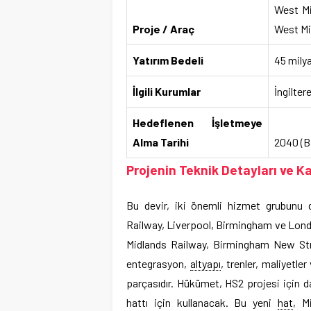
West Mi
Proje / Araç
West Mi
Yatırım Bedeli
45 mily
İlgili Kurumlar
İngilter
Hedeflenen İşletmeye
Alma Tarihi
2040 (B
Projenin Teknik Detayları ve 
Bu devir, iki önemli hizmet grubunu 
Railway, Liverpool, Birmingham ve Lon
Midlands Railway, Birmingham New Stre
entegrasyon,
altyapı
, trenler, maliyetle
parçasıdır. Hükümet, HS2 projesi için d
hattı için kullanacak. Bu yeni
hat
, M