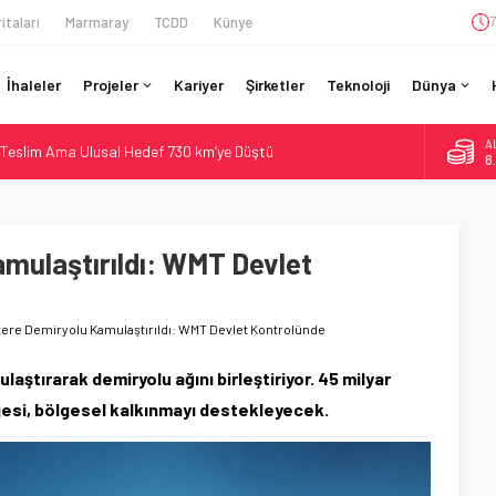
itaları
Marmaray
TCDD
Künye
7
İhaleler
Projeler
Kariyer
Şirketler
Teknoloji
Dünya
A
Teslim Ama Ulusal Hedef 730 km’ye Düştü
6
daki Buharlıyı Šumava Seferlerine Çıkarıyor
B
1
ro’luk Tramvay İnşaatına Başladı
ruladı: 308 Bin Rupiye Özel Vagonda Puja
amulaştırıldı: WMT Devlet
D
4
ilyon Euro’luk Yenileme: Sol Tüneli %33 Kapasite Artışı
E
5
ltere Demiryolu Kamulaştırıldı: WMT Devlet Kontrolünde
laştırarak demiryolu ağını birleştiriyor. 45 milyar
jesi, bölgesel kalkınmayı destekleyecek.