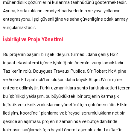
mühendislik çözümlerini kullanma taahhüdünü göstermektedir.
Ayrıca, korkulukların, emniyet bariyerlerinin ve yaya yollarının
entegrasyonu, işçi güvenliğine ve saha güvenliğine odaklanmayı
vurgulamaktadır.
İşbirliği ve Proje Yönetimi
Bu projenin başarılı bir şekilde yürütülmesi, daha geniş HS2
inşaat ekosistemi içinde işbirliğinin önemini vurgulamaktadır.
Taziker’in rolü, Bouygues Travaux Publics, Sir Robert McAlpine
ve VolkerFitzpatrick’ten oluşan daha büyük Align JV’nin içine
entegre edilmiştir. Farklı uzmanlıklara sahip farklı şirketleri içeren
bu işbirlikçi yaklaşım, bu büyüklükteki bir projenin karmaşık
lojistik ve teknik zorluklarının yönetimi için çok önemlidir. Etkin
iletişim, koordineli planlama ve bireysel sorumlulukların net bir
şekilde anlaşılması, projenin zamanında ve bütçe dahilinde
kalmasını sağlamak için hayati önem taşımaktadır. Taziker’in