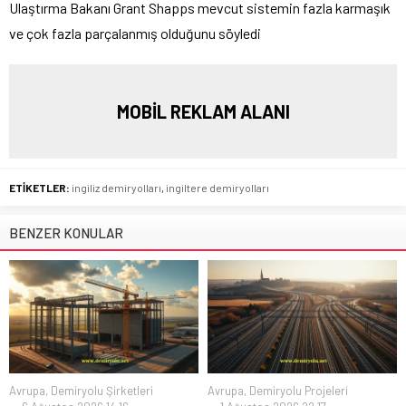
Ulaştırma Bakanı Grant Shapps mevcut sistemin fazla karmaşık
ve çok fazla parçalanmış olduğunu söyledi
MOBİL REKLAM ALANI
ETİKETLER:
ingiliz demiryolları
,
ingiltere demiryolları
BENZER KONULAR
Avrupa
,
Demiryolu Şirketleri
Avrupa
,
Demiryolu Projeleri