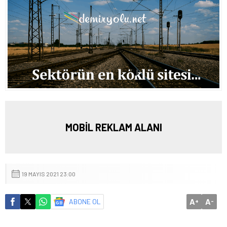
MOBİL REKLAM ALANI
19 MAYIS 2021 23:00
A
A
ABONE OL
+
-