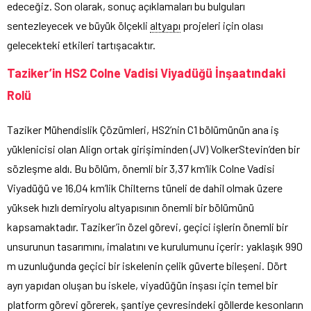
edeceğiz. Son olarak, sonuç açıklamaları bu bulguları
sentezleyecek ve büyük ölçekli
altyapı
projeleri için olası
gelecekteki etkileri tartışacaktır.
Taziker’in HS2 Colne Vadisi Viyadüğü İnşaatındaki
Rolü
Taziker Mühendislik Çözümleri, HS2’nin C1 bölümünün ana iş
yüklenicisi olan Align ortak girişiminden (JV) VolkerStevin’den bir
sözleşme aldı. Bu bölüm, önemli bir 3,37 km’lik Colne Vadisi
Viyadüğü ve 16,04 km’lik Chilterns tüneli de dahil olmak üzere
yüksek hızlı demiryolu altyapısının önemli bir bölümünü
kapsamaktadır. Taziker’in özel görevi, geçici işlerin önemli bir
unsurunun tasarımını, imalatını ve kurulumunu içerir: yaklaşık 990
m uzunluğunda geçici bir iskelenin çelik güverte bileşeni. Dört
ayrı yapıdan oluşan bu iskele, viyadüğün inşası için temel bir
platform
görevi görerek,
şantiye
çevresindeki göllerde kesonların