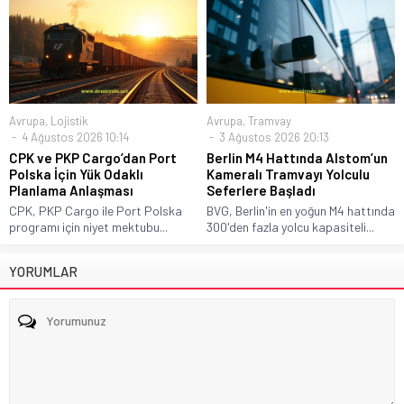
Avrupa
,
Lojistik
Avrupa
,
Tramvay
4 Ağustos 2026 10:14
3 Ağustos 2026 20:13
CPK ve PKP Cargo’dan Port
Berlin M4 Hattında Alstom’un
Polska İçin Yük Odaklı
Kameralı Tramvayı Yolculu
Planlama Anlaşması
Seferlere Başladı
CPK, PKP Cargo ile Port Polska
BVG, Berlin'in en yoğun M4 hattında
programı için niyet mektubu...
300'den fazla yolcu kapasiteli...
YORUMLAR