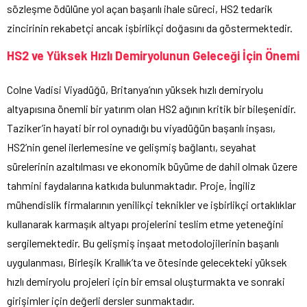
sözleşme ödülüne yol açan başarılı ihale süreci, HS2 tedarik
zincirinin rekabetçi ancak işbirlikçi doğasını da göstermektedir.
HS2 ve Yüksek Hızlı Demiryolunun Geleceği İçin Önemi
Colne Vadisi Viyadüğü, Britanya’nın yüksek hızlı demiryolu
altyapısına önemli bir yatırım olan HS2 ağının kritik bir bileşenidir.
Taziker’in hayati bir rol oynadığı bu viyadüğün başarılı inşası,
HS2’nin genel ilerlemesine ve gelişmiş bağlantı, seyahat
sürelerinin azaltılması ve ekonomik büyüme de dahil olmak üzere
tahmini faydalarına katkıda bulunmaktadır. Proje, İngiliz
mühendislik firmalarının yenilikçi teknikler ve işbirlikçi ortaklıklar
kullanarak karmaşık altyapı projelerini teslim etme yeteneğini
sergilemektedir. Bu gelişmiş inşaat metodolojilerinin başarılı
uygulanması, Birleşik Krallık’ta ve ötesinde gelecekteki yüksek
hızlı demiryolu projeleri için bir emsal oluşturmakta ve sonraki
girişimler için değerli dersler sunmaktadır.