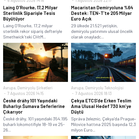
6 Ağustos 2026 14:16
1 Ağustos 2026 22:17
Laing O’Rourke, 17,2 Milyar
Macaristan Demiryoluna %64
Sterlinlik Siparişle Tesis
Destek: TEN-T’te 205 Milyar
Büyütüyor
Euro Açık
Laing O'Rourke, 17,2 milyar
29 ülkede 21.521 yetişkin,
sterlinlik rekor sipariş defteriyle
demiryolu yatırımını ulusal öncelik
Smethwick'teki CHtM...
olarak onayladı;...
Avrupa
,
Demiryolu Şirketleri
Avrupa
,
Demiryolu Teknolojisi
7 Ağustos 2026 14:15
7 Ağustos 2026 18:13
České dráhy 101 Yaşındaki
Çekya ETCS’de Erken Teslim
Buharlıyı Šumava Seferlerine
Ama Ulusal Hedef 730 km’ye
Çıkarıyor
Düştü
České dráhy, 101 yaşındaki 354.195
Správa železnic, Çekya'da Prague–
buharlı lokomotifiyle 18-19 ve 25-
Milovice hattına 2025 başında 12,3
26...
milyon Euro...