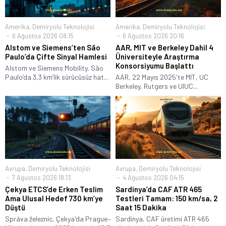
Amerika
,
Demiryolu Teknolojisi
Amerika
,
Demiryolu Teknolojisi
6 Ağustos 2026 08:15
6 Ağustos 2026 20:16
Alstom ve Siemens’ten São
AAR, MIT ve Berkeley Dahil 4
Paulo’da Çifte Sinyal Hamlesi
Üniversiteyle Araştırma
Konsorsiyumu Başlattı
Alstom ve Siemens Mobility, São
Paulo’da 3,3 km’lik sürücüsüz hat...
AAR, 22 Mayıs 2025'te MIT, UC
Berkeley, Rutgers ve UIUC...
Avrupa
,
Demiryolu Teknolojisi
Avrupa
,
Demiryolu Teknolojisi
7 Ağustos 2026 18:13
4 Ağustos 2026 04:15
Çekya ETCS’de Erken Teslim
Sardinya’da CAF ATR 465
Ama Ulusal Hedef 730 km’ye
Testleri Tamam: 150 km/sa, 2
Düştü
Saat 15 Dakika
Správa železnic, Çekya'da Prague–
Sardinya, CAF üretimi ATR 465