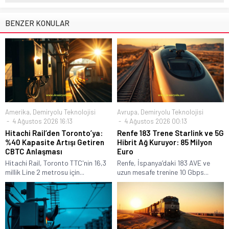
BENZER KONULAR
Amerika
,
Demiryolu Teknolojisi
Avrupa
,
Demiryolu Teknolojisi
4 Ağustos 2026 16:13
4 Ağustos 2026 00:13
Hitachi Rail’den Toronto’ya:
Renfe 183 Trene Starlink ve 5G
%40 Kapasite Artışı Getiren
Hibrit Ağ Kuruyor: 85 Milyon
CBTC Anlaşması
Euro
Hitachi Rail, Toronto TTC'nin 16,3
Renfe, İspanya’daki 183 AVE ve
millik Line 2 metrosu için...
uzun mesafe trenine 10 Gbps...