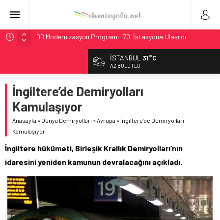
DB Modernizasyon Programı: 70. İstasyona Ulaşıldı
GB Railfreight İngiltere’de Lider, Class 99’lar 2026’da Yolda
İSTANBUL
31°C
İngiltere Demiryolunda Tarihi Entegrasyon: GBR Anglia
AZ BULUTLU
Resmen Başladı
İngiltere’de Demiryolları
Malezya Havayolları, TGV ile 28 Fransız Şehrine Tek Bilet
Kamulaşıyor
Ukrayna’da Yolcu Trenine İHA Saldırısı: Zamanında Tahliye
Faciayı Önledi
Anasayfa
»
Dünya Demiryolları
»
Avrupa
»
İngiltere’de Demiryolları
Kamulaşıyor
İngiltere hükümeti, Birleşik Krallık Demiryolları’nın
idaresini yeniden kamunun devralacağını açıkladı.