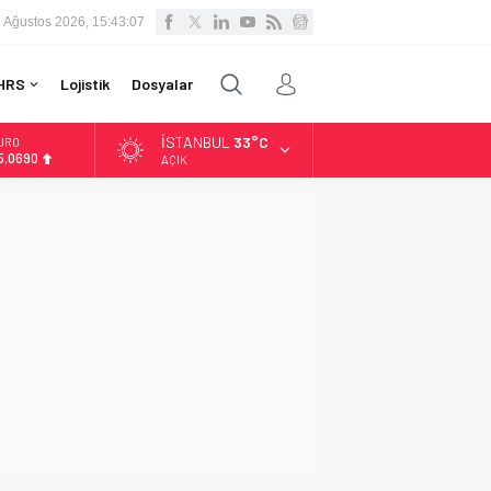
 Ağustos 2026, 15:43:08
HRS
Lojistik
Dosyalar
İSTANBUL
33°C
LTIN
.525,39
AÇIK
İST
3.788,73
OLAR
7,5954
URO
5,0690