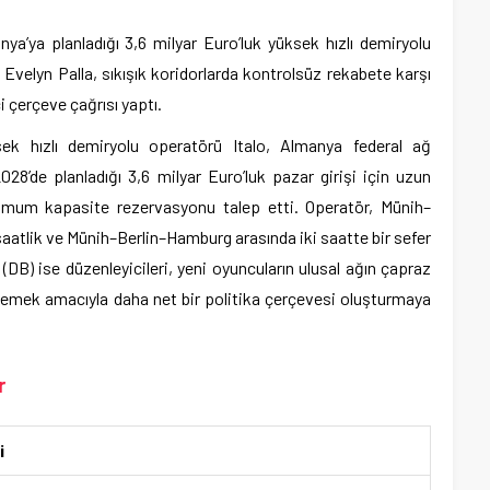
nya’ya planladığı 3,6 milyar Euro’luk yüksek hızlı demiryolu
Evelyn Palla, sıkışık koridorlarda kontrolsüz rekabete karşı
i çerçeve çağrısı yaptı.
ek hızlı demiryolu operatörü Italo, Almanya federal ağ
28’de planladığı 3,6 milyar Euro’luk pazar girişi için uzun
mum kapasite rezervasyonu talep etti. Operatör, Münih–
tlik ve Münih–Berlin–Hamburg arasında iki saatte bir sefer
DB) ise düzenleyicileri, yeni oyuncuların ulusal ağın çapraz
lemek amacıyla daha net bir politika çerçevesi oluşturmaya
r
i