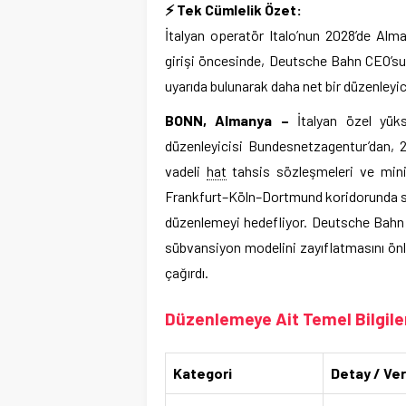
⚡ Tek Cümlelik Özet:
İtalyan operatör Italo’nun 2028’de Alma
girişi öncesinde, Deutsche Bahn CEO’su 
uyarıda bulunarak daha net bir düzenleyic
BONN, Almanya –
İtalyan özel yüks
düzenleyicisi Bundesnetzagentur’dan, 20
vadeli
hat
tahsis sözleşmeleri ve mini
Frankfurt–Köln–Dortmund koridorunda saa
düzenlemeyi hedefliyor. Deutsche Bahn (
sübvansiyon modelini zayıflatmasını ön
çağırdı.
Düzenlemeye Ait Temel Bilgile
Kategori
Detay / Ver