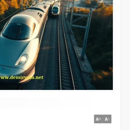
A
A
+
-