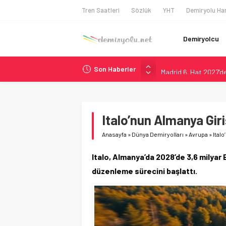
Tren Saatleri
Sözlük
YHT
Demiryolu Har
Demiryolcu
Son Haberler
Madrid 6. Hat 2027’d
Laing O’Rourke, 17,2 M
İtalya’dan Yeni Otom
Webuild Tüneli Tamam
Italo’nun Almanya Giri
Long Beach Limanı’na 
Anasayfa
»
Dünya Demiryolları
»
Avrupa
»
Italo
Italo, Almanya’da 2028’de 3,6 milyar E
düzenleme sürecini başlattı.