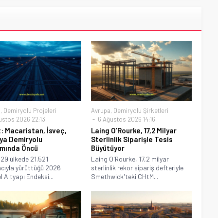
a
,
Demiryolu Projeleri
Avrupa
,
Demiryolu Şirketleri
ustos 2026 22:13
6 Ağustos 2026 14:16
: Macaristan, İsveç,
Laing O’Rourke, 17,2 Milyar
ya Demiryolu
Sterlinlik Siparişle Tesis
ımında Öncü
Büyütüyor
 29 ülkede 21.521
Laing O'Rourke, 17,2 milyar
mcıyla yürüttüğü 2026
sterlinlik rekor sipariş defteriyle
l Altyapı Endeksi...
Smethwick'teki CHtM...