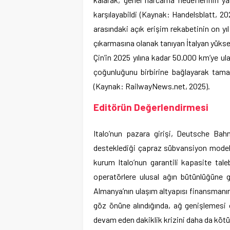
karşılayabildi (Kaynak: Handelsblatt, 202
arasındaki açık erişim rekabetinin on y
çıkarmasına olanak tanıyan İtalyan yüksek
Çin’in 2025 yılına kadar 50.000 km’ye ula
çoğunluğunu birbirine bağlayarak tamame
(Kaynak: RailwayNews.net, 2025).
Editörün Değerlendirmesi
Italo’nun pazara girişi, Deutsche Bahn’
desteklediği çapraz sübvansiyon modeli
kurum Italo’nun garantili kapasite tale
operatörlere ulusal ağın bütünlüğüne g
Almanya’nın ulaşım altyapısı finansmanını
göz önüne alındığında, ağ genişlemesi 
devam eden dakiklik krizini daha da kötü