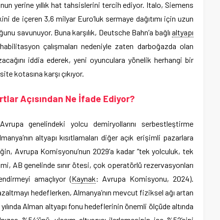
n yerine yıllık hat tahsislerini tercih ediyor. Italo, Siemens
ikini de içeren 3,6 milyar Euro’luk sermaye dağıtımı için uzun
duğunu savunuyor. Buna karşılık, Deutsche Bahn’a bağlı
altyapı
abilitasyon çalışmaları nedeniyle zaten darboğazda olan
ozacağını iddia ederek, yeni oyunculara yönelik herhangi bir
site kotasına karşı çıkıyor.
lar Açısından Ne İfade Ediyor?
Avrupa genelindeki yolcu demiryollarını serbestleştirme
manya’nın altyapı kısıtlamaları diğer açık erişimli pazarlara
eğin, Avrupa Komisyonu’nun 2029’a kadar “tek yolculuk, tek
imi, AB genelinde sınır ötesi, çok operatörlü rezervasyonları
lendirmeyi amaçlıyor (
Kaynak
: Avrupa Komisyonu, 2024).
 azaltmayı hedeflerken, Almanya’nın mevcut fiziksel ağı artan
yılında Alman altyapı fonu hedeflerinin önemli ölçüde altında
nızca %54’ünü, ulaşım altyapısı ilerlemesinin ise %52’sini