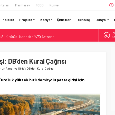
itaları
Marmaray
TCDD
Künye
6
İhaleler
Projeler
Kariyer
Şirketler
Teknoloji
Dünya
A
e Sürücüsüz: Kapasite %70 Artacak
6
ilyar Sterlinlik Siparişle Tesis Büyütüyor
B
1
otiv Demiryolu: 4.800 Ton CO2 Tasarrufu
ladı: Lima’da Seyahat 45 Dakikaya İndi
şi: DB’den Kural Çağrısı
D
4
58 Milyon Dolarlık Yeşil Yatırım Ödülü
’nun Almanya Girişi: DB’den Kural Çağrısı
E
5
uro’luk yüksek hızlı demiryolu pazar girişi için