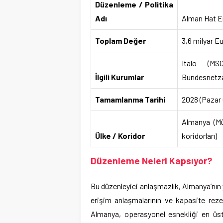
Düzenleme / Politika
Adı
Alman Hat E
Toplam Değer
3,6 milyar Eu
Italo (M
İlgili Kurumlar
Bundesnetz
Tamamlanma Tarihi
2028 (Pazar 
Almanya (M
Ülke / Koridor
koridorları)
Düzenleme Neleri Kapsıyor?
Bu düzenleyici anlaşmazlık, Almanya’nın 
erişim anlaşmalarının ve kapasite rezer
Almanya, operasyonel esnekliği en üs