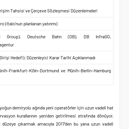
rişim Tahsisi ve Çerçeve Sözleşmesi Düzenlemeleri
ro (Italo’nun planlanan yatırımı)
SC Group), Deutsche Bahn (DB), DB InfraGO,
agentur
Girişi Hedefi); Düzenleyici Karar Tarihi Açıklanmadı
ünih–Frankfurt–Köln–Dortmund ve Münih–Berlin–Hamburg
yoğun demiryolu ağında yeni operatörler için uzun vadeli hat
vasyon kurallarının yeniden getirilmesi etrafında dönüyor.
t düzeye çıkarmak amacıyla 2017’den bu yana uzun vadeli