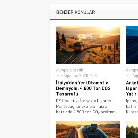
BENZER KONULAR
Avrupa
,
Lojistik
Avrup
6 Ağustos 2026 12:19
1 Ağ
İtalya’dan Yeni Otomotiv
Anket
Demiryolu: 4.800 Ton CO2
İspan
Tasarrufu
Yatır
FS Logistix, İtalya'da Livorno-
Ipsos,
Pontecagnano-Gioia Tauro
katılı
hattında 4.800 ton CO₂ azaltımı...
Kürese