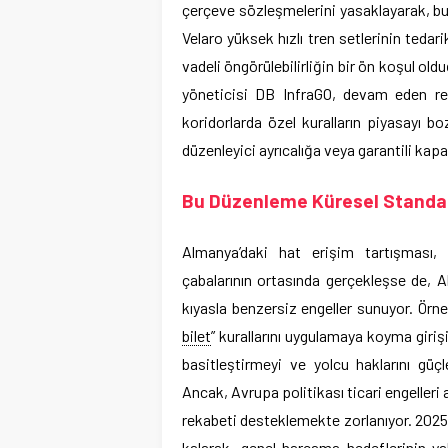
çerçeve sözleşmelerini yasaklayarak, bunu
Velaro yüksek hızlı tren setlerinin tedar
vadeli öngörülebilirliğin bir ön koşul ol
yöneticisi DB InfraGO, devam eden reh
koridorlarda özel kuralların piyasayı b
düzenleyici ayrıcalığa veya garantili kapa
Bu Düzenleme Küresel Standart
Almanya’daki hat erişim tartışması, 
çabalarının ortasında gerçekleşse de, Al
kıyasla benzersiz engeller sunuyor. Örn
bilet
” kurallarını uygulamaya koyma giriş
basitleştirmeyi ve yolcu haklarını güç
Ancak, Avrupa politikası ticari engelleri
rekabeti desteklemekte zorlanıyor. 2025 
kalarak, genel harcama hedeflerinin yal