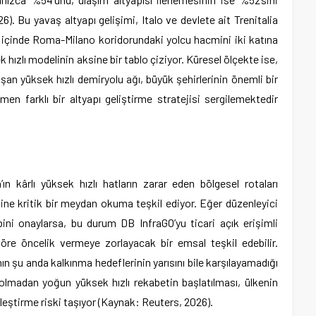
6). Bu yavaş altyapı gelişimi, Italo ve devlete ait Trenitalia
ıl içinde Roma-Milano koridorundaki yolcu hacmini iki katına
 hızlı modelinin aksine bir tablo çiziyor. Küresel ölçekte ise,
şan yüksek hızlı demiryolu ağı, büyük şehirlerinin önemli bir
n farklı bir altyapı geliştirme stratejisi sergilemektedir
ın kârlı yüksek hızlı hatların zarar eden bölgesel rotaları
ne kritik bir meydan okuma teşkil ediyor. Eğer düzenleyici
bini onaylarsa, bu durum DB InfraGO’yu ticari açık erişimli
öre öncelik vermeye zorlayacak bir emsal teşkil edebilir.
n şu anda kalkınma hedeflerinin yarısını bile karşılayamadığı
olmadan yoğun yüksek hızlı rekabetin başlatılması, ülkenin
leştirme riski taşıyor (Kaynak: Reuters, 2026).