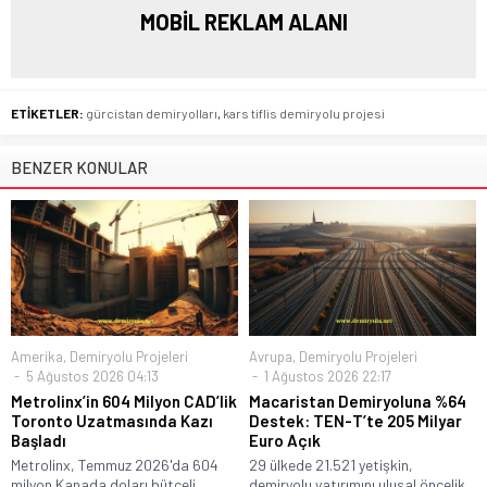
MOBİL REKLAM ALANI
ETİKETLER:
gürcistan demiryolları
,
kars tiflis demiryolu projesi
BENZER KONULAR
Amerika
,
Demiryolu Projeleri
Avrupa
,
Demiryolu Projeleri
5 Ağustos 2026 04:13
1 Ağustos 2026 22:17
Metrolinx’in 604 Milyon CAD’lik
Macaristan Demiryoluna %64
Toronto Uzatmasında Kazı
Destek: TEN-T’te 205 Milyar
Başladı
Euro Açık
Metrolinx, Temmuz 2026'da 604
29 ülkede 21.521 yetişkin,
milyon Kanada doları bütçeli
demiryolu yatırımını ulusal öncelik