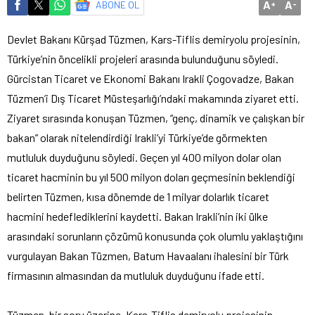
A
A
ABONE OL
+
-
Devlet Bakanı Kürşad Tüzmen, Kars-Tiflis demiryolu projesinin,
Türkiye’nin öncelikli projeleri arasında bulunduğunu söyledi.
Gürcistan Ticaret ve Ekonomi Bakanı Irakli Çogovadze, Bakan
Tüzmen’i Dış Ticaret Müsteşarlığı’ndaki makamında ziyaret etti.
Ziyaret sırasında konuşan Tüzmen, “genç, dinamik ve çalışkan bir
bakan” olarak nitelendirdiği Irakli’yi Türkiye’de görmekten
mutluluk duyduğunu söyledi. Geçen yıl 400 milyon dolar olan
ticaret hacminin bu yıl 500 milyon doları geçmesinin beklendiği
belirten Tüzmen, kısa dönemde de 1 milyar dolarlık ticaret
hacmini hedeflediklerini kaydetti. Bakan Irakli’nin iki ülke
arasındaki sorunların çözümü konusunda çok olumlu yaklaştığını
vurgulayan Bakan Tüzmen, Batum Havaalanı ihalesini bir Türk
firmasının almasından da mutluluk duyduğunu ifade etti.
Tüzmen, bir soru üzerine, Kars-Tiflis demiryolu projesinin