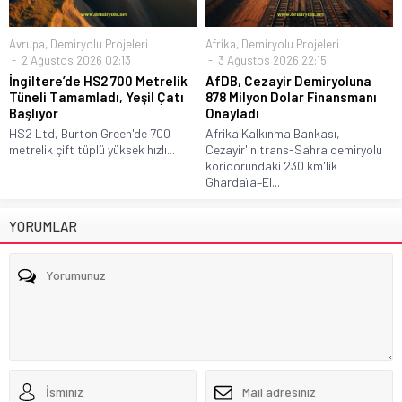
Avrupa
,
Demiryolu Projeleri
Afrika
,
Demiryolu Projeleri
2 Ağustos 2026 02:13
3 Ağustos 2026 22:15
İngiltere’de HS2 700 Metrelik
AfDB, Cezayir Demiryoluna
Tüneli Tamamladı, Yeşil Çatı
878 Milyon Dolar Finansmanı
Başlıyor
Onayladı
HS2 Ltd, Burton Green'de 700
Afrika Kalkınma Bankası,
metrelik çift tüplü yüksek hızlı...
Cezayir'in trans-Sahra demiryolu
koridorundaki 230 km'lik
Ghardaïa–El...
YORUMLAR