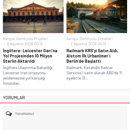
Avrupa
,
Demiryolu Projeleri
Avrupa
,
Demiryolu Şirketleri
2 Ağustos 2026 00:12
2 Ağustos 2026 04:13
İngiltere: Leicester Garı’na
Railmark KRS’yi Satın Aldı,
Yol Projesinden 10 Milyon
Alstom İlk Urbanliner’ı
Sterlin Aktarıldı
Berlin’de Başlattı
İngiltere Ulaştırma Bakanlığı,
Railmark, Katahdin Railcar
Leicester tren istasyonu
Services'i satın alarak ABD'de 11
yenilemesine yol kavşağı
eyalette 13...
fonundan...
YORUMLAR