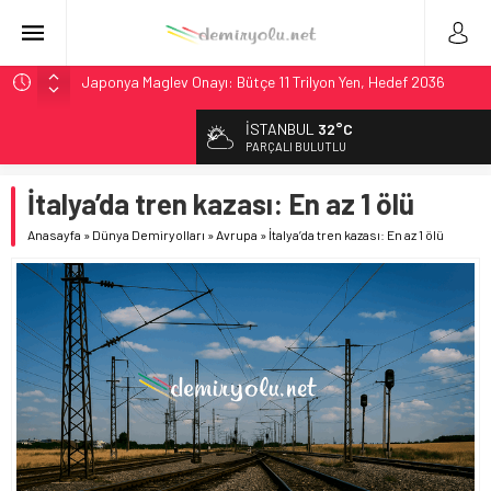
Japonya Maglev Onayı: Bütçe 11 Trilyon Yen, Hedef 2036
Toronto Metrosu’nda Kapasite %40 Artıyor: Hitachi Rail
İSTANBUL
32°C
İmzaladı
PARÇALI BULUTLU
Metrolinx’in 604 Milyon CAD’lik Toronto Uzatmasında Kazı
Başladı
İtalya’da tren kazası: En az 1 ölü
Hitachi Rail’den Toronto’ya: %40 Kapasite Artışı Getiren
Anasayfa
»
Dünya Demiryolları
»
Avrupa
»
İtalya’da tren kazası: En az 1 ölü
CBTC Anlaşması
Siemens ve Stadler’dan Berlin S-Bahn’a 350 Trenlik Dev
Sözleşme