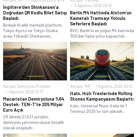
Avrupa
,
YHT
1 Ağustos 2026 18:19
Avrupa
,
Tramvay
3 Ağustos 2026 20:13
İngiltere’den Shinkansen’a
Doğrudan QR Kodlu Bilet Satışı
Berlin M4 Hattında Alstom’un
Başladı
Kameralı Tramvayı Yolculu
Seferlere Başladı
Birleşik Krallık merkezli platform,
Tokyo–Kyoto ve Tokyo–Osaka
BVG, Berlin'in en yoğun M4 hattında
arası Tōkaidō Shinkansen...
300'den fazla yolcu kapasiteli...
Avrupa
,
Demiryolu Projeleri
Avrupa
,
YHT
1 Ağustos 2026 20:12
1 Ağustos 2026 22:17
Italo, Hızlı Trenlerinde Rolling
Macaristan Demiryoluna %64
Stones Kampanyasını Başlattı
Destek: TEN-T’te 205 Milyar
Italo, Universal Music Italia ile 1
Euro Açık
Temmuz 2025'te tüm yüksek...
29 ülkede 21.521 yetişkin,
demiryolu yatırımını ulusal öncelik
olarak onayladı;...