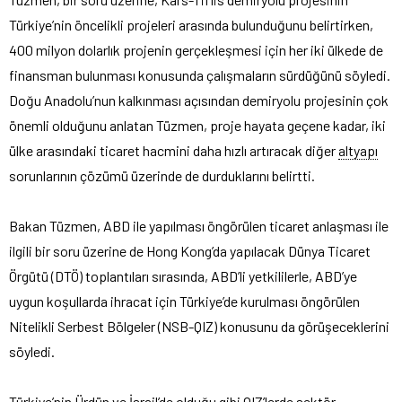
Türkiye’nin öncelikli projeleri arasında bulunduğunu belirtirken,
400 milyon dolarlık projenin gerçekleşmesi için her iki ülkede de
finansman bulunması konusunda çalışmaların sürdüğünü söyledi.
Doğu Anadolu’nun kalkınması açısından demiryolu projesinin çok
önemli olduğunu anlatan Tüzmen, proje hayata geçene kadar, iki
ülke arasındaki ticaret hacmini daha hızlı artıracak diğer
altyapı
sorunlarının çözümü üzerinde de durduklarını belirtti.
Bakan Tüzmen, ABD ile yapılması öngörülen ticaret anlaşması ile
ilgili bir soru üzerine de Hong Kong’da yapılacak Dünya Ticaret
Örgütü (DTÖ) toplantıları sırasında, ABD’li yetkililerle, ABD’ye
uygun koşullarda ihracat için Türkiye’de kurulması öngörülen
Nitelikli Serbest Bölgeler (NSB-QIZ) konusunu da görüşeceklerini
söyledi.
Türkiye’nin Ürdün ve İsrail’de olduğu gibi QIZ’lerde sektör