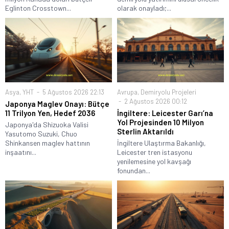
Eglinton Crosstown...
olarak onayladı;...
Asya
,
YHT
5 Ağustos 2026 22:13
Avrupa
,
Demiryolu Projeleri
2 Ağustos 2026 00:12
Japonya Maglev Onayı: Bütçe
11 Trilyon Yen, Hedef 2036
İngiltere: Leicester Garı’na
Yol Projesinden 10 Milyon
Japonya'da Shizuoka Valisi
Sterlin Aktarıldı
Yasutomo Suzuki, Chuo
Shinkansen maglev hattının
İngiltere Ulaştırma Bakanlığı,
inşaatını...
Leicester tren istasyonu
yenilemesine yol kavşağı
fonundan...