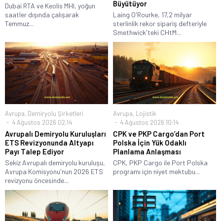
Büyütüyor
Dubai RTA ve Keolis MHI, yoğun
saatler dışında çalışarak
Laing O'Rourke, 17,2 milyar
Temmuz...
sterlinlik rekor sipariş defteriyle
Smethwick'teki CHtM...
Avrupa
,
Demiryolu Şirketleri
Avrupa
,
Lojistik
4 Ağustos 2026 02:14
4 Ağustos 2026 10:14
Avrupalı Demiryolu Kuruluşları
CPK ve PKP Cargo’dan Port
ETS Revizyonunda Altyapı
Polska İçin Yük Odaklı
Payı Talep Ediyor
Planlama Anlaşması
Sekiz Avrupalı demiryolu kuruluşu,
CPK, PKP Cargo ile Port Polska
Avrupa Komisyonu'nun 2026 ETS
programı için niyet mektubu...
revizyonu öncesinde...