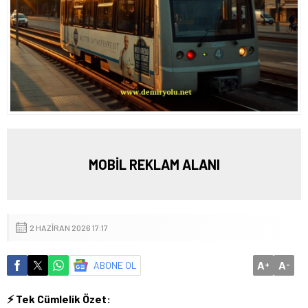
MOBİL REKLAM ALANI
2 HAZIRAN 2026 17:17
A
A
ABONE OL
+
-
⚡ Tek Cümlelik Özet: