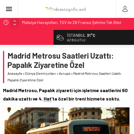
Malezya Havayolları, TGV ile 28 Fransız Şehrine Tek Bilet
ÖBB ve RFI’dan Brenner’da 15 Günlük Bakım: Tren Seferleri
İSTANBUL
31°C
Duruyor
AZ BULUTLU
NS, Temmuz 2026’dan İtibaren Koltukta Bagaja Kalıcı
Yasak, Ceza Yok
Madrid Metrosu Saatleri Uzattı:
Madrid Atocha’da 56 Milyon Euro’luk Yenileme: Sol Tüneli
Papalık Ziyaretine Özel
%33 Kapasite Artışı
Anasayfa
»
Dünya Demiryolları
»
Avrupa
»
Madrid Metrosu Saatleri Uzattı:
İngiltere Demiryolunda Tarihi Entegrasyon: GBR Anglia
Papalık Ziyaretine Özel
Resmen Başladı
Madrid Metrosu, Papalık ziyareti için işletme saatlerini 60
dakika uzattı ve 4.
Hat
‘ta özel bir treni hizmete soktu.