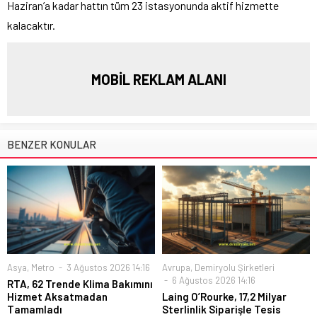
Haziran’a kadar hattın tüm 23 istasyonunda aktif hizmette
kalacaktır.
MOBİL REKLAM ALANI
BENZER KONULAR
Asya
,
Metro
3 Ağustos 2026 14:16
Avrupa
,
Demiryolu Şirketleri
6 Ağustos 2026 14:16
RTA, 62 Trende Klima Bakımını
Hizmet Aksatmadan
Laing O’Rourke, 17,2 Milyar
Tamamladı
Sterlinlik Siparişle Tesis