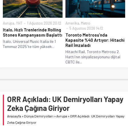
Avrupa
,
YHT
1 Ağustos 2026 20:12
Amerika
,
Metro
5 Ağustos 2026 14:12
Italo, Hızlı Trenlerinde Rolling
Stones Kampanyasını Başlattı
Toronto Metrosu’nda
Kapasite %40 Artıyor: Hitachi
Italo, Universal Music Italia ile 1
Rail İmzaladı
Temmuz 2025'te tüm yüksek...
Hitachi Rail, Toronto Metrosu 2.
Hattı'nın sinyalizasyonunu dijital
CBTC ile...
ORR Açıkladı: UK Demiryolları Yapay
Zeka Çağına Giriyor
Anasayfa
»
Dünya Demiryolları
»
Avrupa
»
ORR Açıkladı: UK Demiryolları Yapay
Zeka Çağına Giriyor