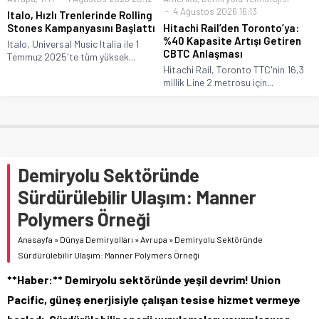
4 Ağustos 2026 16:13
Italo, Hızlı Trenlerinde Rolling
Stones Kampanyasını Başlattı
Hitachi Rail’den Toronto’ya:
%40 Kapasite Artışı Getiren
Italo, Universal Music Italia ile 1
CBTC Anlaşması
Temmuz 2025'te tüm yüksek...
Hitachi Rail, Toronto TTC'nin 16,3
millik Line 2 metrosu için...
Demiryolu Sektöründe
Sürdürülebilir Ulaşım: Manner
Polymers Örneği
Anasayfa
»
Dünya Demiryolları
»
Avrupa
»
Demiryolu Sektöründe
Sürdürülebilir Ulaşım: Manner Polymers Örneği
**Haber:** Demiryolu sektöründe yeşil devrim! Union
Pacific, güneş enerjisiyle çalışan tesise hizmet vermeye