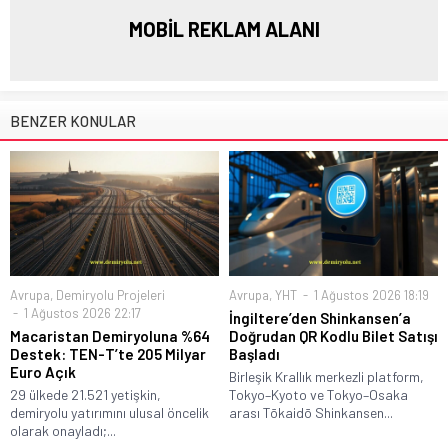
MOBİL REKLAM ALANI
BENZER KONULAR
Avrupa
,
Demiryolu Projeleri
Avrupa
,
YHT
1 Ağustos 2026 18:19
1 Ağustos 2026 22:17
İngiltere’den Shinkansen’a
Macaristan Demiryoluna %64
Doğrudan QR Kodlu Bilet Satışı
Destek: TEN-T’te 205 Milyar
Başladı
Euro Açık
Birleşik Krallık merkezli platform,
29 ülkede 21.521 yetişkin,
Tokyo–Kyoto ve Tokyo–Osaka
demiryolu yatırımını ulusal öncelik
arası Tōkaidō Shinkansen...
olarak onayladı;...