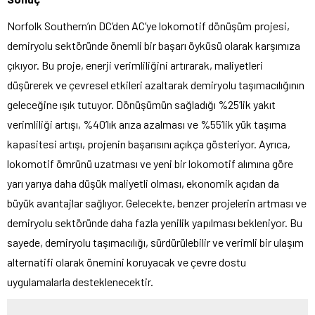
Norfolk Southern’ın DC’den AC’ye lokomotif dönüşüm projesi,
demiryolu sektöründe önemli bir başarı öyküsü olarak karşımıza
çıkıyor. Bu proje, enerji verimliliğini artırarak, maliyetleri
düşürerek ve çevresel etkileri azaltarak demiryolu taşımacılığının
geleceğine ışık tutuyor. Dönüşümün sağladığı %25’lik yakıt
verimliliği artışı, %40’lık arıza azalması ve %55’lik yük taşıma
kapasitesi artışı, projenin başarısını açıkça gösteriyor. Ayrıca,
lokomotif ömrünü uzatması ve yeni bir lokomotif alımına göre
yarı yarıya daha düşük maliyetli olması, ekonomik açıdan da
büyük avantajlar sağlıyor. Gelecekte, benzer projelerin artması ve
demiryolu sektöründe daha fazla yenilik yapılması bekleniyor. Bu
sayede, demiryolu taşımacılığı, sürdürülebilir ve verimli bir ulaşım
alternatifi olarak önemini koruyacak ve çevre dostu
uygulamalarla desteklenecektir.