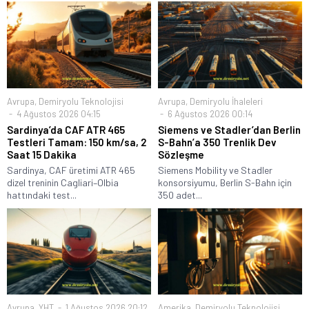
Avrupa
,
Demiryolu Teknolojisi
Avrupa
,
Demiryolu İhaleleri
4 Ağustos 2026 04:15
6 Ağustos 2026 00:14
Sardinya’da CAF ATR 465
Siemens ve Stadler’dan Berlin
Testleri Tamam: 150 km/sa, 2
S-Bahn’a 350 Trenlik Dev
Saat 15 Dakika
Sözleşme
Sardinya, CAF üretimi ATR 465
Siemens Mobility ve Stadler
dizel treninin Cagliari–Olbia
konsorsiyumu, Berlin S-Bahn için
hattındaki test...
350 adet...
Avrupa
,
YHT
1 Ağustos 2026 20:12
Amerika
,
Demiryolu Teknolojisi