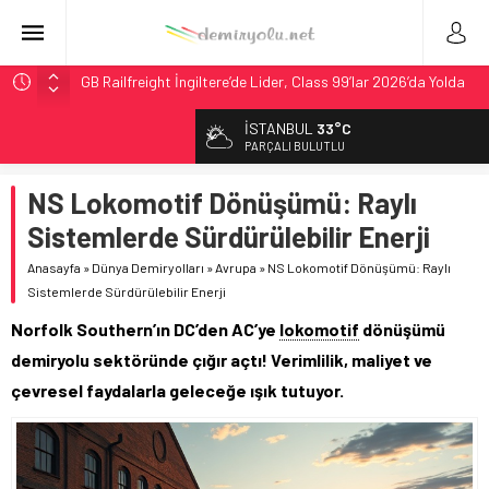
GB Railfreight İngiltere’de Lider, Class 99’lar 2026’da Yolda
İngiltere Demiryolunda Tarihi Entegrasyon: GBR Anglia
İSTANBUL
33°C
Resmen Başladı
PARÇALI BULUTLU
Malezya Havayolları, TGV ile 28 Fransız Şehrine Tek Bilet
NS Lokomotif Dönüşümü: Raylı
ÖBB ve RFI’dan Brenner’da 15 Günlük Bakım: Tren Seferleri
Duruyor
Sistemlerde Sürdürülebilir Enerji
DB Modernizasyon Programı: 70. İstasyona Ulaşıldı
Anasayfa
»
Dünya Demiryolları
»
Avrupa
»
NS Lokomotif Dönüşümü: Raylı
Sistemlerde Sürdürülebilir Enerji
Norfolk Southern’ın DC’den AC’ye
lokomotif
dönüşümü
demiryolu sektöründe çığır açtı! Verimlilik, maliyet ve
çevresel faydalarla geleceğe ışık tutuyor.