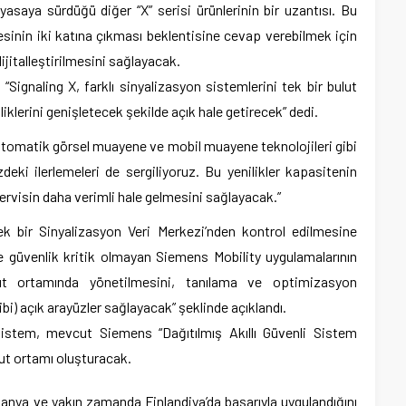
iyasaya sürdüğü diğer “X” serisi ürünlerinin bir uzantısı. Bu
esinin iki katına çıkması beklentisine cevap verebilmek için
jitalleştirilmesini sağlayacak.
Signaling X, farklı sinyalizasyon sistemlerini tek bir bulut
klerini genişletecek şekilde açık hale getirecek” dedi.
am otomatik görsel muayene ve mobil muayene teknolojileri gibi
eki ilerlemeleri de sergiliyoruz. Bu yenilikler kapasitenin
ervisin daha verimli hale gelmesini sağlayacak.”
ek bir Sinyalizasyon Veri Merkezi’nden kontrol edilmesine
ve güvenlik kritik olmayan Siemens Mobility uygulamalarının
bulut ortamında yönetilmesini, tanılama ve optimizasyon
bi) açık arayüzler sağlayacak” şeklinde açıklandı.
, sistem, mevcut Siemens “Dağıtılmış Akıllı Güvenli Sistem
ulut ortamı oluşturacak.
anya ve yakın zamanda Finlandiya’da başarıyla uygulandığını