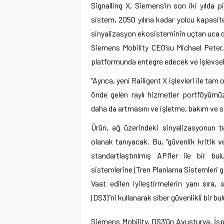
Signalling X, Siemens’in son iki yılda p
sistem, 2050 yılına kadar yolcu kapasit
sinyalizasyon ekosisteminin uçtan uca di
Siemens Mobility CEO’su Michael Peter, “
platformunda entegre edecek ve işlevselli
“Ayrıca, yeni Railigent X işlevleri ile t
önde gelen raylı hizmetler portföyümüzd
daha da artmasını ve işletme, bakım ve s
Ürün, ağ üzerindeki sinyalizasyonun t
olanak tanıyacak. Bu, “güvenlik kritik 
standartlaştırılmış API’ler ile bir 
sistemlerine (Tren Planlama Sistemleri gi
Vaat edilen iyileştirmelerin yanı sıra
(DS3)”ni kullanarak siber güvenlikli bir b
Siemens Mobility, DS3’ün Avusturya, İsp