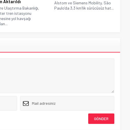
n Aktarıldı
Alstom ve Siemens Mobility, São
ere Ulaştırma Bakanlığı,
Paulo’da 3,3 km’lik sürücüsüz hat...
ter tren istasyonu
mesine yol kavşağı
an...