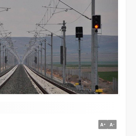
A
A
+
-