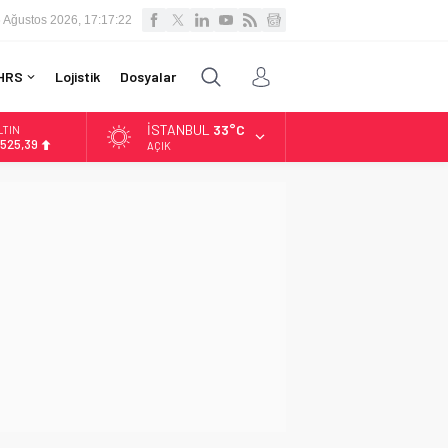
 Ağustos 2026, 17:17:23
HRS
Lojistik
Dosyalar
İSTANBUL
33°C
LTIN
.525,39
AÇIK
İST
3.788,73
OLAR
7,5954
URO
5,0690