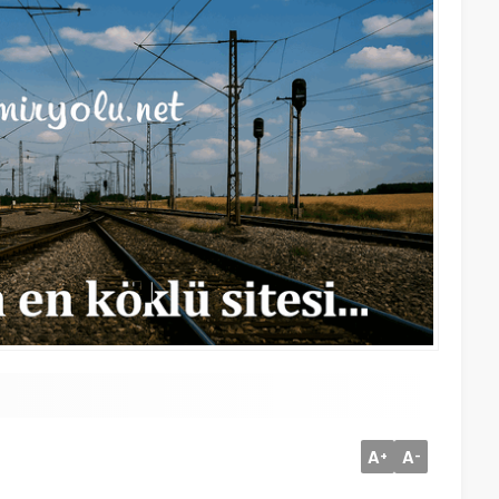
A
A
+
-