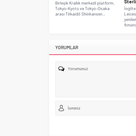
Sterli
Birleşik Krallık merkezli platform,
Tokyo–Kyoto ve Tokyo–Osaka
İngilt
arası Tōkaidō Shinkansen...
Leices
yenile
fonund
YORUMLAR