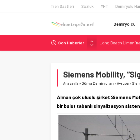
Tren Saatleri
Sözlük
YHT
Demiryolu Har
Demiryolcu
Son Haberler
Long Beach Limanı’na 
Madrid 6. Hat 2027’d
Laing O’Rourke, 17,2 M
İtalya’dan Yeni Otom
Siemens Mobility, “Sig
AAR, MIT ve Berkeley 
Anasayfa
»
Dünya Demiryolları
»
Avrupa
»
Sieme
Alman çok uluslu şirket Siemens Mob
bir bulut tabanlı sinyalizasyon sistem