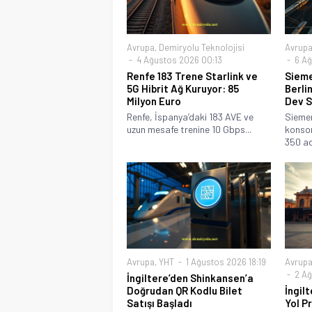
Avrupa
,
Demiryolu Teknolojisi
Avrup
4 Ağustos 2026 00:13
6 Ağ
Renfe 183 Trene Starlink ve
Sieme
5G Hibrit Ağ Kuruyor: 85
Berli
Milyon Euro
Dev 
Renfe, İspanya’daki 183 AVE ve
Siemen
uzun mesafe trenine 10 Gbps...
konsor
350 ad
Avrupa
,
YHT
1 Ağustos 2026 18:19
Avrup
2 Ağ
İngiltere’den Shinkansen’a
Doğrudan QR Kodlu Bilet
İngil
Satışı Başladı
Yol P