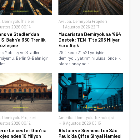
a
,
Demiryolu İhaleleri
Avrupa
,
Demiryolu Projeleri
ustos 2026 00:14
1 Ağustos 2026 22:17
ns ve Stadler’dan
Macaristan Demiryoluna %64
n S-Bahn’a 350 Trenlik
Destek: TEN-T’te 205 Milyar
Sözleşme
Euro Açık
s Mobility ve Stadler
29 ülkede 21.521 yetişkin,
siyumu, Berlin S-Bahn için
demiryolu yatırımını ulusal öncelik
et...
olarak onayladı;...
a
,
Demiryolu Projeleri
Amerika
,
Demiryolu Teknolojisi
ustos 2026 00:12
6 Ağustos 2026 08:15
tere: Leicester Garı’na
Alstom ve Siemens’ten São
rojesinden 10 Milyon
Paulo’da Çifte Sinyal Hamlesi