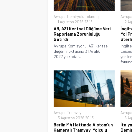
Avrupa
,
Demiryolu Teknolojisi
Avrup
1 Ağustos 2026 23:18
2 Ağ
AB, 431 Kentsel Düğüme Veri
İngil
Raporlama Zorunluluğu
Yol P
Getirdi
Sterli
Avrupa Komisyonu, 431 kentsel
İngilt
düğüm noktasına 31 Aralık
Leices
2027'ye kadar...
yenile
fonund
Avrupa
,
Tramvay
Avrup
3 Ağustos 2026 20:13
6 Ağ
Berlin M4 Hattında Alstom’un
İtaly
Kameralı Tramvayı Yolculu
Demir