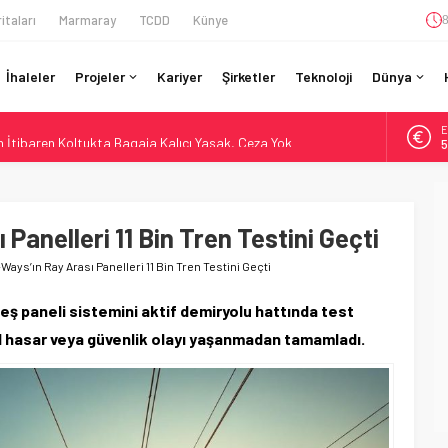
itaları
Marmaray
TCDD
Künye
8
İhaleler
Projeler
Kariyer
Şirketler
Teknoloji
Dünya
A
İtibaren Koltukta Bagaja Kalıcı Yasak, Ceza Yok
6
ilyon Euro’luk Yenileme: Sol Tüneli %33 Kapasite Artışı
B
1
Teslim Ama Ulusal Hedef 730 km’ye Düştü
daki Buharlıyı Šumava Seferlerine Çıkarıyor
Panelleri 11 Bin Tren Testini Geçti
D
4
r’da 15 Günlük Bakım: Tren Seferleri Duruyor
Ways’ın Ray Arası Panelleri 11 Bin Tren Testini Geçti
E
5
neş paneli sistemini aktif demiryolu hattında test
l hasar veya güvenlik olayı yaşanmadan tamamladı.