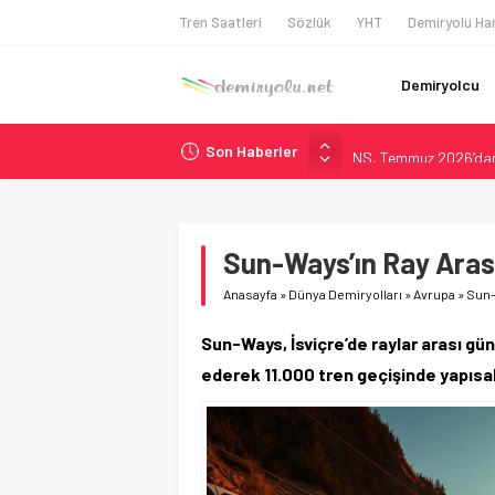
Tren Saatleri
Sözlük
YHT
Demiryolu Har
Demiryolcu
Son Haberler
NS, Temmuz 2026’dan 
Madrid Atocha’da 56 M
Çekya ETCS’de Erken 
České dráhy 101 Yaşın
Sun-Ways’ın Ray Arası 
ÖBB ve RFI’dan Brenne
Anasayfa
»
Dünya Demiryolları
»
Avrupa
»
Sun-
Sun-Ways, İsviçre’de raylar arası gü
ederek 11.000 tren geçişinde yapısa