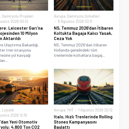
a
,
Demiryolu Projeleri
Avrupa
,
Demiryolu Şirketleri
ustos 2026 00:12
8 Ağustos 2026 02:11
tere: Leicester Garı’na
NS, Temmuz 2026’dan İtibaren
rojesinden 10 Milyon
Koltukta Bagaja Kalıcı Yasak,
n Aktarıldı
Ceza Yok
ere Ulaştırma Bakanlığı,
NS, Temmuz 2026'dan itibaren
ter tren istasyonu
Hollanda genelindeki tüm
mesine yol kavşağı
trenlerinde koltuklara bagaj...
an...
a
,
Lojistik
Avrupa
,
YHT
1 Ağustos 2026 20:12
ustos 2026 12:19
Italo, Hızlı Trenlerinde Rolling
a’dan Yeni Otomotiv
Stones Kampanyasını
yolu: 4.800 Ton CO2
Başlattı