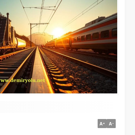
A
A
+
-