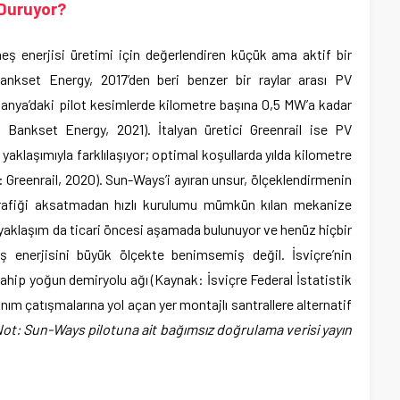
 Duruyor?
eş enerjisi üretimi için değerlendiren küçük ama aktif bir
 Bankset Energy, 2017’den beri benzer bir raylar arası PV
lmanya’daki pilot kesimlerde kilometre başına 0,5 MW’a kadar
: Bankset Energy, 2021). İtalyan üretici Greenrail ise PV
aklaşımıyla farklılaşıyor; optimal koşullarda yılda kilometre
 Greenrail, 2020). Sun-Ways’i ayıran unsur, ölçeklendirmenin
trafiği aksatmadan hızlı kurulumu mümkün kılan mekanize
 yaklaşım da ticari öncesi aşamada bulunuyor ve henüz hiçbir
ş enerjisini büyük ölçekte benimsemiş değil. İsviçre’nin
ahip yoğun demiryolu ağı (Kaynak: İsviçre Federal İstatistik
anım çatışmalarına yol açan yer montajlı santrallere alternatif
ot: Sun-Ways pilotuna ait bağımsız doğrulama verisi yayın