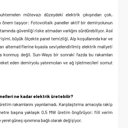
htemelen mütevazı düzeydeki elektrik çıkışından çok,
 önem taşıyor: Fotovoltaik paneller aktif bir demiryolunun
amında güvenliği riske atmadan varlığını sürdürebiliyor. Asıl
şimi, büyük ölçekte panel temizliği, Alp koşullarında kar ve
rı alternatiflerine kıyasla seviyelendirilmiş elektrik maliyeti
taya konmuş değil. Sun-Ways bir sonraki fazda bu rakamları
hareket eden demiryolu yatırımcıları ve ağ işletmecileri somut
nelleri ne kadar elektrik üretebilir?
üretim rakamlarını yayınlamadı. Karşılaştırma amacıyla rakip
etre başına yaklaşık 0,5 MW üretim öngörüyor; fiili verim
 yerel güneş ışınımına bağlı olarak değişiyor.