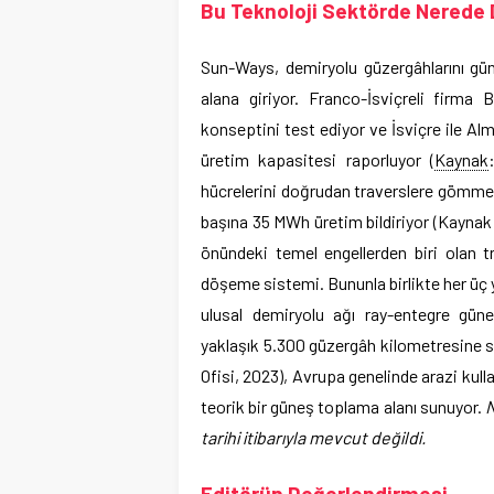
Bu Teknoloji Sektörde Nerede
Sun-Ways, demiryolu güzergâhlarını gün
alana giriyor. Franco-İsviçreli firma
konseptini test ediyor ve İsviçre ile A
üretim kapasitesi raporluyor (
Kaynak
hücrelerini doğrudan traverslere gömme y
başına 35 MWh üretim bildiriyor (Kaynak:
önündeki temel engellerden biri olan 
döşeme sistemi. Bununla birlikte her üç
ulusal demiryolu ağı ray-entegre güne
yaklaşık 5.300 güzergâh kilometresine s
Ofisi, 2023), Avrupa genelinde arazi kull
teorik bir güneş toplama alanı sunuyor.
N
tarihi itibarıyla mevcut değildi.
Editörün Değerlendirmesi