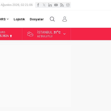
 Ağustos 2026, 02:21:07
HRS
Lojistik
Dosyalar
İSTANBUL
31°C
LTIN
.662,10
AZ BULUTLU
İST
3.779,39
OLAR
7,6954
URO
5,1824