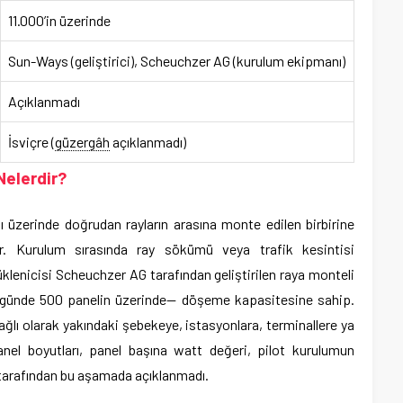
11.000’in üzerinde
Sun-Ways (geliştirici), Scheuchzer AG (kurulum ekipmanı)
Açıklanmadı
İsviçre (
güzergâh
açıklanmadı)
Nelerdir?
ı üzerinde doğrudan rayların arasına monte edilen birbirine
or. Kurulum sırasında ray sökümü veya trafik kesintisi
klenicisi Scheuchzer AG tarafından geliştirilen raya monteli
günde 500 panelin üzerinde— döşeme kapasitesine sahip.
ağlı olarak yakındaki şebekeye, istasyonlara, terminallere ya
anel boyutları, panel başına watt değeri, pilot kurulumun
 tarafından bu aşamada açıklanmadı.