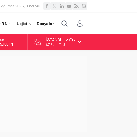
 Ağustos 2026, 03:26:41
HRS
Lojistik
Dosyalar
İSTANBUL
31°C
LTIN
.660,55
AZ BULUTLU
İST
3.779,39
OLAR
7,7111
URO
5,1881