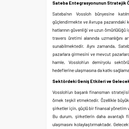
Sateba Entegrasyonunun Stratejik 
Sateba’nın Vossloh bünyesine katılm
güçlendirmekte ve Avrupa pazarındaki k
hatlarının güvenliği ve uzun ömürlülüğü i
travers üretimi alanında uzmanlığını a
sunabilmektedir. Aynı zamanda, Sateb
pazarlara girmesini ve mevcut pazarlard
hamle, Vossloh’un demiryolu sektörü
hedeflerine ulaşmasına da katkı sağlama
Sektördeki Geniş Etkileri ve Gelece
Vossloh’un başarılı finansman stratejis
örnek teşkil etmektedir. Özellikle büyük
şirketler için, güçlü bir finansal yöneti
Bu durum, şirketlerin daha avantajlı f
ulaşmasını kolaylaştırmaktadır. Gelecek