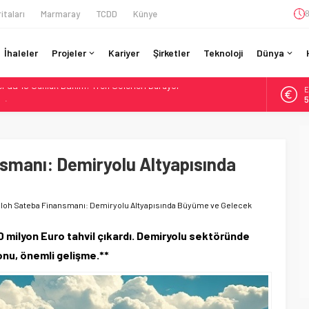
itaları
Marmaray
TCDD
Künye
8
İhaleler
Projeler
Kariyer
Şirketler
Teknoloji
Dünya
A
İtibaren Koltukta Bagaja Kalıcı Yasak, Ceza Yok
6
ilyon Euro’luk Yenileme: Sol Tüneli %33 Kapasite Artışı
B
1
Teslim Ama Ulusal Hedef 730 km’ye Düştü
daki Buharlıyı Šumava Seferlerine Çıkarıyor
smanı: Demiryolu Altyapısında
D
4
r’da 15 Günlük Bakım: Tren Seferleri Duruyor
E
5
loh Sateba Finansmanı: Demiryolu Altyapısında Büyüme ve Gelecek
00 milyon Euro tahvil çıkardı. Demiryolu sektöründe
onu, önemli gelişme.**