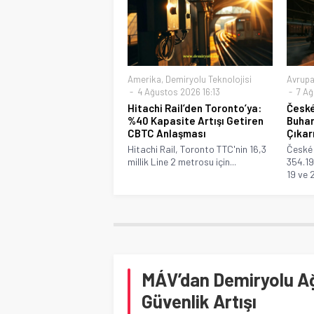
Amerika
,
Demiryolu Teknolojisi
Avrup
4 Ağustos 2026 16:13
7 Ağ
Hitachi Rail’den Toronto’ya:
České
%40 Kapasite Artışı Getiren
Buhar
CBTC Anlaşması
Çıkar
Hitachi Rail, Toronto TTC'nin 16,3
České 
millik Line 2 metrosu için...
354.19
19 ve 
MÁV’dan Demiryolu Ağ
Güvenlik Artışı