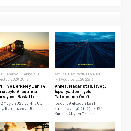
ka
,
Demiryolu Teknolojisi
Avrupa
,
Demiryolu Projeleri
ustos 2026 20:16
1 Ağustos 2026 22:13
MIT ve Berkeley Dahil 4
Anket: Macaristan, İsveç,
rsiteyle Araştırma
İspanya Demiryolu
rsiyumu Başlattı
Yatırımında Öncü
2 Mayıs 2025'te MIT, UC
Ipsos, 29 ülkede 21.521
ey, Rutgers ve UIUC...
katılımcıyla yürüttüğü 2026
Küresel Altyapı Endeksi...