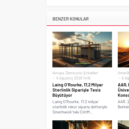
BENZER KONULAR
Avrupa
,
Demiryolu Şirketleri
Ameri
6 Ağustos 2026 14:16
6 Ağ
Laing O’Rourke, 17,2 Milyar
AAR, 
Sterlinlik Siparişle Tesis
Ünive
Büyütüyor
Konso
Laing O'Rourke, 17,2 milyar
AAR, 2
sterlinlik rekor sipariş defteriyle
Berkel
Smethwick'teki CHtM...