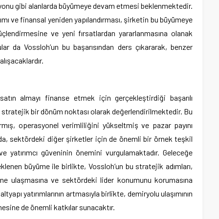
syonu gibi alanlarda büyümeye devam etmesi beklenmektedir.
ımı ve finansal yeniden yapılandırması, şirketin bu büyümeye
çlendirmesine ve yeni fırsatlardan yararlanmasına olanak
ular da Vossloh’un bu başarısından ders çıkararak, benzer
alışacaklardır.
atın almayı finanse etmek için gerçekleştirdiği başarılı
stratejik bir dönüm noktası olarak değerlendirilmektedir. Bu
rmış, operasyonel verimliliğini yükseltmiş ve pazar payını
, sektördeki diğer şirketler için de önemli bir örnek teşkil
ve yatırımcı güveninin önemini vurgulamaktadır. Geleceğe
lenen büyüme ile birlikte, Vossloh’un bu stratejik adımları,
erine ulaşmasına ve sektördeki lider konumunu korumasına
ltyapı yatırımlarının artmasıyla birlikte, demiryolu ulaşımının
mesine de önemli katkılar sunacaktır.