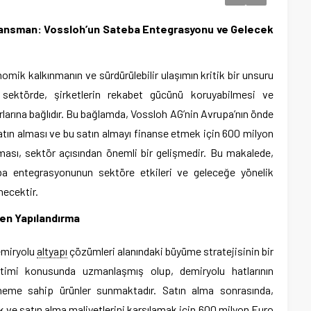
nansman: Vossloh’un Sateba Entegrasyonu ve Gelecek
mik kalkınmanın ve sürdürülebilir ulaşımın kritik bir unsuru
sektörde, şirketlerin rekabet gücünü koruyabilmesi ve
larına bağlıdır. Bu bağlamda, Vossloh AG’nin Avrupa’nın önde
satın alması ve bu satın almayı finanse etmek için 600 milyon
ması, sektör açısından önemli bir gelişmedir. Bu makalede,
ba entegrasyonunun sektöre etkileri ve geleceğe yönelik
necektir.
den Yapılandırma
demiryolu
altyapı
çözümleri alanındaki büyüme stratejisinin bir
etimi konusunda uzmanlaşmış olup, demiryolu hatlarının
k öneme sahip ürünler sunmaktadır. Satın alma sonrasında,
k ve satın alma maliyetlerini karşılamak için 600 milyon Euro