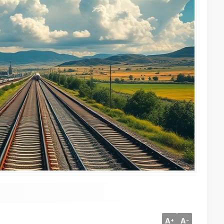
A
A
+
-