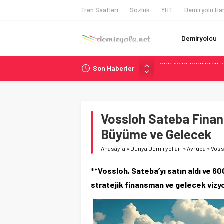
Tren Saatleri
Sözlük
YHT
Demiryolu Har
Demiryolcu
Son Haberler
NS, Temmuz 2026’dan 
Madrid Atocha’da 56 M
Çekya ETCS’de Erken 
České dráhy 101 Yaşın
Vossloh Sateba Finan
ÖBB ve RFI’dan Brenne
Büyüme ve Gelecek
Anasayfa
»
Dünya Demiryolları
»
Avrupa
»
Voss
**Vossloh, Sateba’yı satın aldı ve 6
stratejik finansman ve gelecek vizy