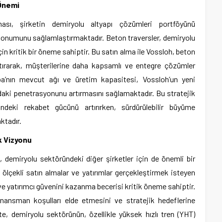
Önemi
ası, şirketin demiryolu altyapı çözümleri portföyünü
onumunu sağlamlaştırmaktadır. Beton traversler, demiryolu
çin kritik bir öneme sahiptir. Bu satın alma ile Vossloh, beton
rtırarak, müşterilerine daha kapsamlı ve entegre çözümler
a’nın mevcut ağı ve üretim kapasitesi, Vossloh’un yeni
aki penetrasyonunu artırmasını sağlamaktadır. Bu stratejik
ndeki rekabet gücünü artırırken, sürdürülebilir büyüme
ktadır.
k Vizyonu
i, demiryolu sektöründeki diğer şirketler için de önemli bir
 ölçekli satın almalar ve yatırımlar gerçekleştirmek isteyen
m ve yatırımcı güvenini kazanma becerisi kritik öneme sahiptir.
inansman koşulları elde etmesini ve stratejik hedeflerine
te, demiryolu sektörünün, özellikle yüksek hızlı tren (YHT)