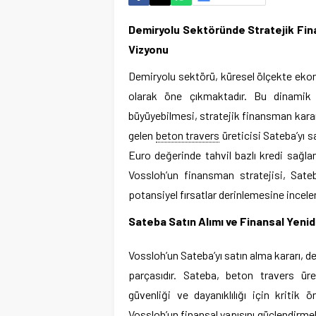
Demiryolu Sektöründe Stratejik Fi
Vizyonu
Demiryolu sektörü, küresel ölçekte ekono
olarak öne çıkmaktadır. Bu dinamik 
büyüyebilmesi, stratejik finansman karar
gelen
beton travers
üreticisi Sateba’yı 
Euro değerinde tahvil bazlı kredi sağla
Vossloh’un finansman stratejisi, Sate
potansiyel fırsatlar derinlemesine incele
Sateba Satın Alımı ve Finansal Yeni
Vossloh’un Sateba’yı satın alma kararı, 
parçasıdır. Sateba, beton travers ür
güvenliği ve dayanıklılığı için kriti
Vossloh’un finansal yapısını güçlendirme