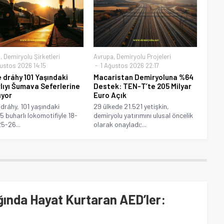
a
,
Demiryolu Şirketleri
Avrupa
,
Demiryolu Projeleri
ustos 2026 14:15
1 Ağustos 2026 22:17
 dráhy 101 Yaşındaki
Macaristan Demiryoluna %64
lıyı Šumava Seferlerine
Destek: TEN-T’te 205 Milyar
ıyor
Euro Açık
dráhy, 101 yaşındaki
29 ülkede 21.521 yetişkin,
5 buharlı lokomotifiyle 18-
demiryolu yatırımını ulusal öncelik
25-26...
olarak onayladı;...
ında Hayat Kurtaran AED’ler: