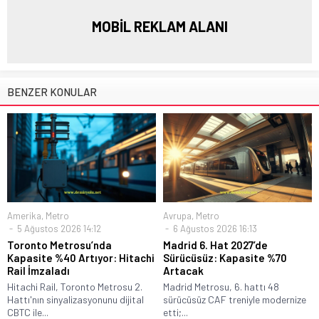
MOBİL REKLAM ALANI
BENZER KONULAR
Amerika
,
Metro
Avrupa
,
Metro
5 Ağustos 2026 14:12
6 Ağustos 2026 16:13
Toronto Metrosu’nda
Madrid 6. Hat 2027’de
Kapasite %40 Artıyor: Hitachi
Sürücüsüz: Kapasite %70
Rail İmzaladı
Artacak
Hitachi Rail, Toronto Metrosu 2.
Madrid Metrosu, 6. hattı 48
Hattı'nın sinyalizasyonunu dijital
sürücüsüz CAF treniyle modernize
CBTC ile...
etti;...