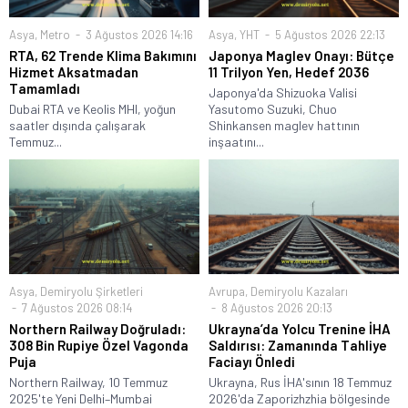
Asya
,
Metro
3 Ağustos 2026 14:16
Asya
,
YHT
5 Ağustos 2026 22:13
RTA, 62 Trende Klima Bakımını
Japonya Maglev Onayı: Bütçe
Hizmet Aksatmadan
11 Trilyon Yen, Hedef 2036
Tamamladı
Japonya'da Shizuoka Valisi
Dubai RTA ve Keolis MHI, yoğun
Yasutomo Suzuki, Chuo
saatler dışında çalışarak
Shinkansen maglev hattının
Temmuz...
inşaatını...
Asya
,
Demiryolu Şirketleri
Avrupa
,
Demiryolu Kazaları
7 Ağustos 2026 08:14
8 Ağustos 2026 20:13
Northern Railway Doğruladı:
Ukrayna’da Yolcu Trenine İHA
308 Bin Rupiye Özel Vagonda
Saldırısı: Zamanında Tahliye
Puja
Faciayı Önledi
Northern Railway, 10 Temmuz
Ukrayna, Rus İHA'sının 18 Temmuz
2025'te Yeni Delhi–Mumbai
2026'da Zaporizhzhia bölgesinde