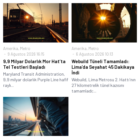
Amerika
,
Metro
Amerika
,
Metro
9 Ağustos 2026 16:15
6 Ağustos 2026 10:13
9,9 Milyar Dolarlık Mor Hat’ta
Webuild Tüneli Tamamladı:
Tel Testleri Başladı
Lima’da Seyahat 45 Dakikaya
İndi
Maryland Transit Administration,
9,9 milyar dolarlık Purple Line hafif
Webuild, Lima Metrosu 2. Hattı'nın
raylı...
27 kilometrelik tünel kazısını
tamamladı;...