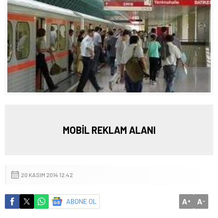
MOBİL REKLAM ALANI
20 KASIM 2014 12:42
A
A
ABONE OL
+
-