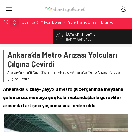
Utah’ta 31 Milyon Dolarlık Proje Trafik Çilesini Bitiriyor
Wabtec Brezilya’da 1 Milyar Real’lik PTC Anlaşmasını 2031’e
İSTANBUL
28°C
Kadar Tamamlayacak
HAFIF YAĞMURLU
ABD’de CREATE Programı 72,4 Milyon Dolarlık Alt Geçidi
Başlattı
Ankara’da Metro Arızası Yolcuları
Ukrayna’da Yolcu Trenine İHA Saldırısı: Zamanında Tahliye
Çılgına Çevirdi
Faciayı Önledi
Anasayfa
»
Hafif Raylı Sistemler
»
Metro
»
Ankara’da Metro Arızası Yolcuları
9,9 Milyar Dolarlık Mor Hat’ta Tel Testleri Başladı
Çılgına Çevirdi
Ankara’da Kızılay-Çayyolu metro güzergahında meydana
gelen arıza, mesaiye geç kalan vatandaşlarla görevliler
arasında tartışma yaşanmasına neden oldu.