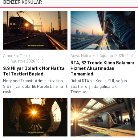
BENZER KONULAR
Amerika
,
Metro
Asya
,
Metro
3 Ağustos 2026 14:16
9 Ağustos 2026 16:15
RTA, 62 Trende Klima Bakımını
9,9 Milyar Dolarlık Mor Hat’ta
Hizmet Aksatmadan
Tel Testleri Başladı
Tamamladı
Maryland Transit Administration,
Dubai RTA ve Keolis MHI, yoğun
9,9 milyar dolarlık Purple Line hafif
saatler dışında çalışarak
raylı...
Temmuz...