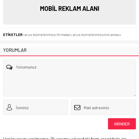
MOBİL REKLAM ALANI
ETİKETLER:
arus kümelenmesi firmaları
,
arus kümelenmesinin amacı
YORUMLAR
Henüz yorum yapılmamış. İlk yorumu yukarıdaki form aracılığıyla siz