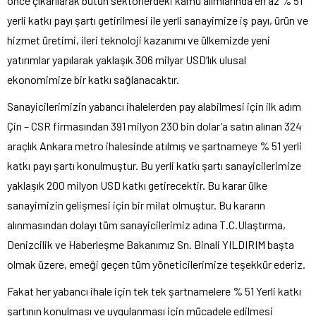
önce çıkarılarak bütün sektörlerdeki kamu alımlarında en az % 51
yerli katkı payı şartı getirilmesi ile yerli sanayimize iş payı, ürün ve
hizmet üretimi, ileri teknoloji kazanımı ve ülkemizde yeni
yatırımlar yapılarak yaklaşık 306 milyar USD’lık ulusal
ekonomimize bir katkı sağlanacaktır.
Sanayicilerimizin yabancı ihalelerden pay alabilmesi için ilk adım
Çin – CSR firmasından 391 milyon 230 bin dolar’a satın alınan 324
araçlık Ankara metro ihalesinde atılmış ve şartnameye % 51 yerli
katkı payı şartı konulmuştur. Bu yerli katkı şartı sanayicilerimize
yaklaşık 200 milyon USD katkı getirecektir. Bu karar ülke
sanayimizin gelişmesi için bir milat olmuştur. Bu kararın
alınmasından dolayı tüm sanayicilerimiz adına T.C.Ulaştırma,
Denizcilik ve Haberleşme Bakanımız Sn. Binali YILDIRIM başta
olmak üzere, emeği geçen tüm yöneticilerimize teşekkür ederiz.
Fakat her yabancı ihale için tek tek şartnamelere % 51 Yerli katkı
şartının konulması ve uygulanması için mücadele edilmesi