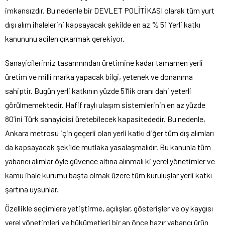
imkansızdır. Bu nedenle bir DEVLET POLİTİKASI olarak tüm yurt
dışı alım ihalelerini kapsayacak şekilde en az % 51 Yerli katkı
kanununu acilen çıkarmak gerekiyor.
Sanayicilerimiz tasarımından üretimine kadar tamamen yerli
üretim ve milli marka yapacak bilgi, yetenek ve donanıma
sahiptir. Bugün yerli katkının yüzde 51’lik oranı dahi yeterli
görülmemektedir. Hafif raylı ulaşım sistemlerinin en az yüzde
80’ini Türk sanayicisi üretebilecek kapasitededir. Bu nedenle,
Ankara metrosu için geçerli olan yerli katkı diğer tüm dış alımları
da kapsayacak şekilde mutlaka yasalaşmalıdır. Bu kanunla tüm
yabancı alımlar öyle güvence altına alınmalı ki yerel yönetimler ve
kamu ihale kurumu başta olmak üzere tüm kuruluşlar yerli katkı
şartına uysunlar.
Özellikle seçimlere yetiştirme, açılışlar, gösterişler ve oy kaygısı
yerel yönetimleri ve hükümetleri bir an önce hazır yabancı ürün