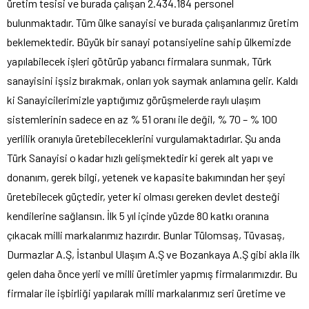
üretim tesisi ve burada çalışan 2.434.184 personel
bulunmaktadır. Tüm ülke sanayisi ve burada çalışanlarımız üretim
beklemektedir. Büyük bir sanayi potansiyeline sahip ülkemizde
yapılabilecek işleri götürüp yabancı firmalara sunmak, Türk
sanayisini işsiz bırakmak, onları yok saymak anlamına gelir. Kaldı
ki Sanayicilerimizle yaptığımız görüşmelerde raylı ulaşım
sistemlerinin sadece en az % 51 oranı ile değil, % 70 – % 100
yerlilik oranıyla üretebileceklerini vurgulamaktadırlar. Şu anda
Türk Sanayisi o kadar hızlı gelişmektedir ki gerek alt yapı ve
donanım, gerek bilgi, yetenek ve kapasite bakımından her şeyi
üretebilecek güçtedir, yeter ki olması gereken devlet desteği
kendilerine sağlansın. İlk 5 yıl içinde yüzde 80 katkı oranına
çıkacak milli markalarımız hazırdır. Bunlar Tülomsaş, Tüvasaş,
Durmazlar A.Ş, İstanbul Ulaşım A.Ş ve Bozankaya A.Ş gibi akla ilk
gelen daha önce yerli ve milli üretimler yapmış firmalarımızdır. Bu
firmalar ile işbirliği yapılarak milli markalarımız seri üretime ve