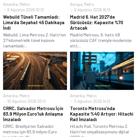
Amerika
,
Metro
Avrupa
,
Metro
6 Ağustos 2026 10:13
6 Ağustos 2026 16:13
Webuild Tüneli Tamamladı:
Madrid 6. Hat 2027’de
Lima’da Seyahat 45 Dakikaya
Sürücüsüz: Kapasite %70
İndi
Artacak
Webuild, Lima Metrosu 2. Hattı'nın
Madrid Metrosu, 6. hattı 48
27 kilometrelik tünel kazısını
sürücüsüz CAF treniyle modernize
tamamladı;...
etti;...
Amerika
,
Metro
Amerika
,
Metro
10 Ağustos 2026 00:11
5 Ağustos 2026 14:12
CRRC, Salvador Metrosu İçin
Toronto Metrosu’nda
83,9 Milyon Euro’luk Anlaşma
Kapasite %40 Artıyor: Hitachi
İmzaladı
Rail İmzaladı
CRRC, Brezilya'nın Salvador
Hitachi Rail, Toronto Metrosu 2.
metrosu için 83,9 milyon Euro
Hattı'nın sinyalizasyonunu dijital