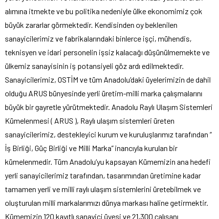
alımına itmekte ve bu politika nedeniyle ülke ekonomimiz çok
büyük zararlar görmektedir. Kendisinden oy beklenilen
sanayicilerimiz ve fabrikalarındaki binlerce işçi, mühendis,
teknisyen ve idari personelin işsiz kalacağı düşünülmemekte ve
ülkemiz sanayisinin iş potansiyeli göz ardı edilmektedir.
Sanayicilerimiz, OSTİM ve tüm Anadolu’daki üyelerimizin de dahil
olduğu ARUS bünyesinde yerli üretim-milli marka çalışmalarını
büyük bir gayretle yürütmektedir. Anadolu Raylı Ulaşım Sistemleri
Kümelenmesi ( ARUS ), Raylı ulaşım sistemleri üreten
sanayicilerimiz, destekleyici kurum ve kuruluşlarımız tarafından “
İş Birliği, Güç Birliği ve Milli Marka” inancıyla kurulan bir
kümelenmedir. Tüm Anadolu’yu kapsayan Kümemizin ana hedefi
yerli sanayicilerimiz tarafından, tasarımından üretimine kadar
tamamen yerli ve milli raylı ulaşım sistemlerini üretebilmek ve
oluşturulan milli markalarımızı dünya markası haline getirmektir.
Kümemizin 120 kayıtlı sanayici üyesi ve 21,300 çalışanı