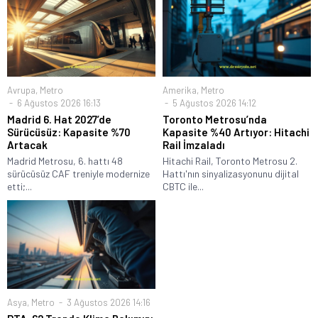
Avrupa
,
Metro
Amerika
,
Metro
6 Ağustos 2026 16:13
5 Ağustos 2026 14:12
Madrid 6. Hat 2027’de
Toronto Metrosu’nda
Sürücüsüz: Kapasite %70
Kapasite %40 Artıyor: Hitachi
Artacak
Rail İmzaladı
Madrid Metrosu, 6. hattı 48
Hitachi Rail, Toronto Metrosu 2.
sürücüsüz CAF treniyle modernize
Hattı'nın sinyalizasyonunu dijital
etti;...
CBTC ile...
Asya
,
Metro
3 Ağustos 2026 14:16