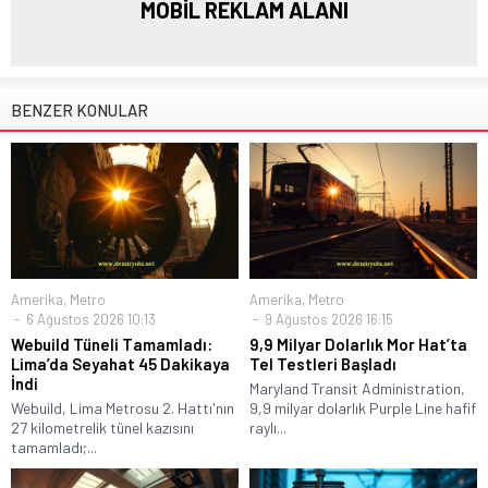
MOBİL REKLAM ALANI
BENZER KONULAR
Amerika
,
Metro
Amerika
,
Metro
6 Ağustos 2026 10:13
9 Ağustos 2026 16:15
Webuild Tüneli Tamamladı:
9,9 Milyar Dolarlık Mor Hat’ta
Lima’da Seyahat 45 Dakikaya
Tel Testleri Başladı
İndi
Maryland Transit Administration,
Webuild, Lima Metrosu 2. Hattı'nın
9,9 milyar dolarlık Purple Line hafif
27 kilometrelik tünel kazısını
raylı...
tamamladı;...