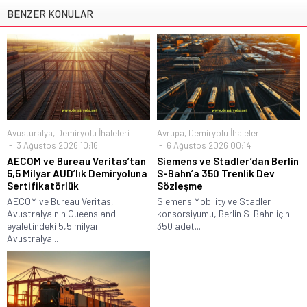
BENZER KONULAR
Avusturalya
,
Demiryolu İhaleleri
Avrupa
,
Demiryolu İhaleleri
3 Ağustos 2026 10:16
6 Ağustos 2026 00:14
AECOM ve Bureau Veritas’tan
Siemens ve Stadler’dan Berlin
5,5 Milyar AUD’lık Demiryoluna
S-Bahn’a 350 Trenlik Dev
Sertifikatörlük
Sözleşme
AECOM ve Bureau Veritas,
Siemens Mobility ve Stadler
Avustralya'nın Queensland
konsorsiyumu, Berlin S-Bahn için
eyaletindeki 5,5 milyar
350 adet...
Avustralya...