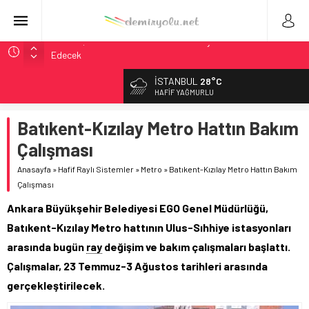
9,9 Milyar Dolarlık Mor Hat’ta Tel Testleri Başladı
Utah’ta 31 Milyon Dolarlık Proje Trafik Çilesini Bitiriyor
İSTANBUL
28°C
Wabtec Brezilya’da 1 Milyar Real’lik PTC Anlaşmasını 2031’e
HAFIF YAĞMURLU
Kadar Tamamlayacak
Batıkent-Kızılay Metro Hattın Bakım
ABD’de CREATE Programı 72,4 Milyon Dolarlık Alt Geçidi
Başlattı
Çalışması
Stadler, Austin’e 21 CITYLINK Hafif Raylı Aracı Tedarik
Anasayfa
»
Hafif Raylı Sistemler
»
Metro
»
Batıkent-Kızılay Metro Hattın Bakım
Edecek
Çalışması
Ankara Büyükşehir Belediyesi EGO Genel Müdürlüğü,
Batıkent-Kızılay Metro hattının Ulus-Sıhhiye istasyonları
arasında bugün
ray
değişim ve bakım çalışmaları başlattı.
Çalışmalar, 23 Temmuz-3 Ağustos tarihleri arasında
gerçekleştirilecek.