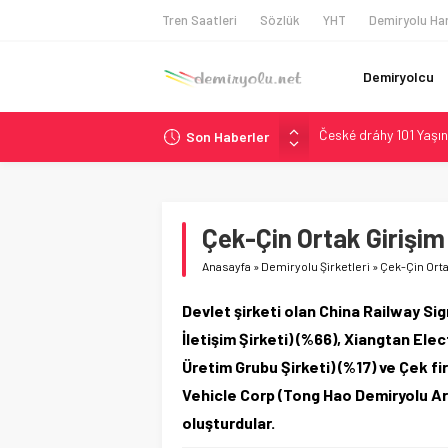
Tren Saatleri
Sözlük
YHT
Demiryolu Har
Demiryolcu
Son Haberler
Brescia 426 Milyon Eu
Northern Railway Doğ
Chicago’da Metra Poli
NJ Transit’ten Tarihi
Çek-Çin Ortak Girişi
České dráhy 101 Yaşın
Anasayfa
»
Demiryolu Şirketleri
»
Çek-Çin Orta
Devlet şirketi olan China Railway Si
İletişim Şirketi) (%66), Xiangtan El
Üretim Grubu Şirketi) (%17) ve Çek f
Vehicle Corp (Tong Hao Demiryolu Araç
oluşturdular.