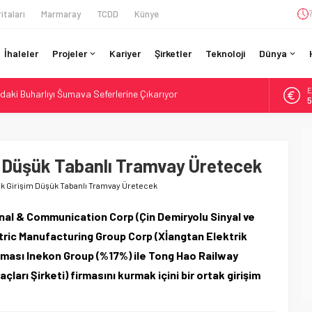
itaları
Marmaray
TCDD
Künye
İhaleler
Projeler
Kariyer
Şirketler
Teknoloji
Dünya
E
ro’luk Tramvay İnşaatına Başladı
5
ruladı: 308 Bin Rupiye Özel Vagonda Puja
A
6
si BVLOS Drone’larla Müdahale Süresini Kısalttı
 Bütçe: 46 Yılın Rekoru Onaylandı
m Düşük Tabanlı Tramvay Üretecek
B
1
daki Buharlıyı Šumava Seferlerine Çıkarıyor
k Girişim Düşük Tabanlı Tramvay Üretecek
D
4
gnal & Communication Corp (Çin Demiryolu Sinyal ve
ectric Manufacturing Group Corp (Xİangtan Elektrik
irması Inekon Group (%17%) ile Tong Hao Railway
ları Şirketi) firmasını kurmak içini bir ortak girişim