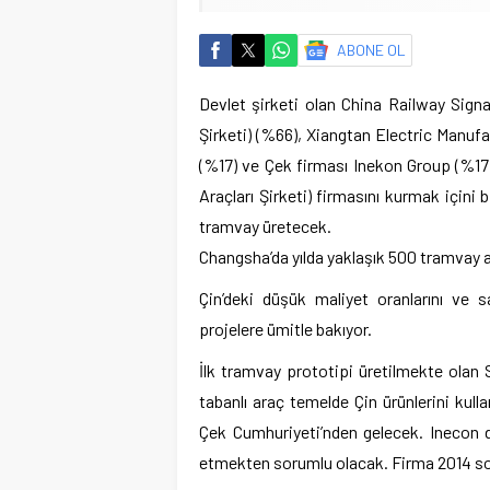
ABONE OL
Devlet şirketi olan China Railway Sign
Şirketi) (%66), Xiangtan Electric Manuf
(%17) ve Çek firması Inekon Group (%1
Araçları Şirketi) firmasını kurmak içini 
tramvay üretecek.
Changsha’da yılda yaklaşık 500 tramvay a
Çin’deki düşük maliyet oranlarını ve s
projelere ümitle bakıyor.
İlk tramvay prototipi üretilmekte ola
tabanlı araç temelde Çin ürünlerini kull
Çek Cumhuriyeti’nden gelecek. Inecon 
etmekten sorumlu olacak. Firma 2014 son