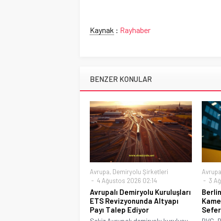
Kaynak
:
Rayhaber
BENZER KONULAR
Avrupa
,
Demiryolu Şirketleri
Avrup
4 Ağustos 2026 02:14
3 Ağ
Avrupalı Demiryolu Kuruluşları
Berli
ETS Revizyonunda Altyapı
Kamer
Payı Talep Ediyor
Sefer
Sekiz Avrupalı demiryolu kuruluşu,
BVG, B