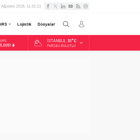
7 Ağustos 2026, 11:32:22
HRS
Lojistik
Dosyalar
İSTANBUL
31°C
URO
5,0051
PARÇALI BULUTLU
LTIN
.584,66
İST
3.889,75
OLAR
7,7046