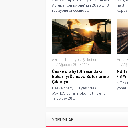
Avrupa Komisyonu'nun 2026 ETS
hattın
revizyonu öncesinde...
kapasit
Avrupa
,
Demiryolu Şirketleri
Ameri
7 Ağustos 2026 14:15
7 Ağ
České dráhy 101 Yaşındaki
NJ Tr
Buharlıyı Šumava Seferlerine
46 Yı
Çıkarıyor
⚡ Tek 
České dráhy, 101 yaşındaki
yönetim
354.195 buharlı lokomotifiyle 18-
19 ve 25-26...
YORUMLAR