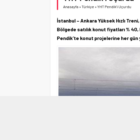
Anasayfa
»
Türkiye
»
YHT Pendik’i Uçurdu
İstanbul – Ankara Yüksek Hızlı Treni,
Bölgede satılık konut fiyatları % 40, 
Pendik’te konut projelerine her gün y