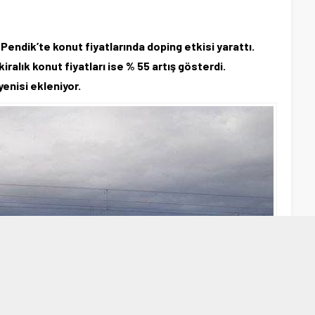
 Pendik’te konut fiyatlarında doping etkisi yarattı.
kiralık konut fiyatları ise % 55 artış gösterdi.
enisi ekleniyor.