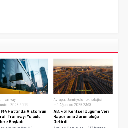
a
,
Tramvay
Avrupa
,
Demiryolu Teknolojisi
ustos 2026 20:13
1 Ağustos 2026 23:18
n M4 Hattında Alstom’un
AB, 431 Kentsel Düğüme Veri
alı Tramvayı Yolculu
Raporlama Zorunluluğu
lere Başladı
Getirdi
erlin'in en yoğun M4
Avrupa Komisyonu, 431 kentsel