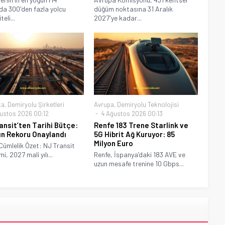
da 300'den fazla yolcu
düğüm noktasına 31 Aralık
eli...
2027'ye kadar...
ka
,
Demiryolu Şirketleri
Avrupa
,
Demiryolu Teknolojisi
ustos 2026 00:12
4 Ağustos 2026 00:13
ansit’ten Tarihi Bütçe:
Renfe 183 Trene Starlink ve
lın Rekoru Onaylandı
5G Hibrit Ağ Kuruyor: 85
Milyon Euro
Cümlelik Özet: NJ Transit
i, 2027 mali yılı...
Renfe, İspanya’daki 183 AVE ve
uzun mesafe trenine 10 Gbps...