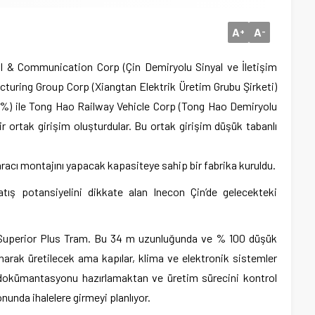
A
A
+
-
al & Communication Corp (Çin Demiryolu Sinyal ve İletişim
acturing Group Corp (Xiangtan Elektrik Üretim Grubu Şirketi)
7%) ile Tong Hao Railway Vehicle Corp (Tong Hao Demiryolu
bir ortak girişim oluşturdular. Bu ortak girişim düşük tabanlı
racı montajını yapacak kapasiteye sahip bir fabrika kuruldu.
atış potansiyelini dikkate alan Inecon Çin’de gelecekteki
n Superior Plus Tram. Bu 34 m uzunluğunda ve % 100 düşük
anarak üretilecek ama kapılar, klima ve elektronik sistemler
dokümantasyonu hazırlamaktan ve üretim sürecini kontrol
unda ihalelere girmeyi planlıyor.