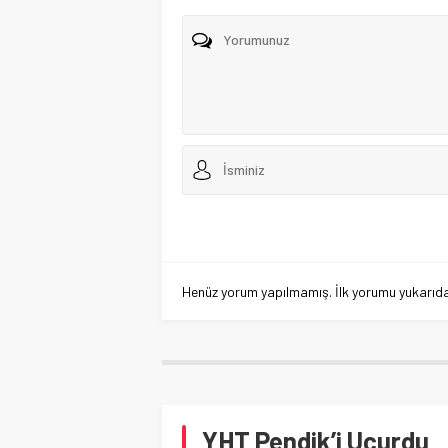
Henüz yorum yapılmamış. İlk yorumu yukarıdaki
YHT Pendik’i Uçurdu