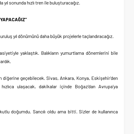
a yıl sonunda hızlı tren ile buluşturacağız.
 YAPACAĞIZ”
 kuruluş yıl dönümünü daha büyük projelerle taçlandıracağız.
iyetiyle yaklaştık. Balıkların yumurtlama dönemlerini bile
ardık.
an diğerine geçebilecek. Sivas, Ankara, Konya, Eskişehir’den
a hızlıca ulaşacak, dakikalar içinde Boğaz’dan Avrupa’ya
kutlu doğumdu. Sancılı oldu ama bitti. Sizler de kullanınca