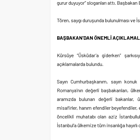
gurur duyuyor” sloganları attı. Başbakan 
Tören, saygı duruşunda bulunulması ve İst
BAŞBAKAN’DAN ÖNEMLİ AÇIKLAMA
Kürsüye “Üsküdar’a giderken” şarkısıy
açıklamalarda bulundu.
Sayın Cumhurbaşkanım, sayın konuk 
Romanya’nın değerli başbakanları, ülkem
aramızda bulunan değerli bakanlar, ül
misafirler, hanım efendiler beyefendile
öncelikli muhatabı olan aziz İstanbullu
İstanbul’a ülkemize tüm insanlığa hayırl