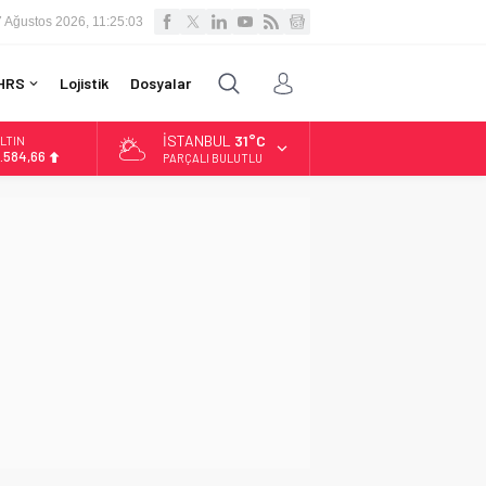
7 Ağustos 2026, 11:25:04
HRS
Lojistik
Dosyalar
İSTANBUL
31°C
LTIN
.584,66
PARÇALI BULUTLU
İST
3.889,75
OLAR
7,7046
URO
5,0051