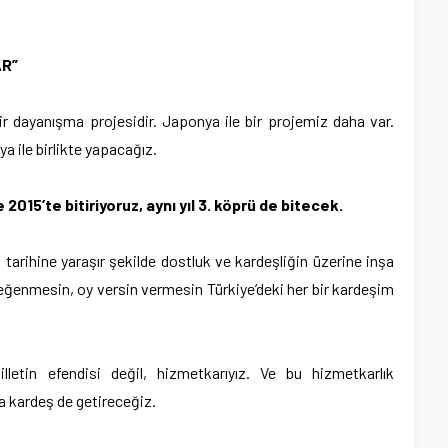
AR”
bir dayanışma projesidir. Japonya ile bir projemiz daha var.
a ile birlikte yapacağız.
015’te bitiriyoruz, aynı yıl 3. köprü de bitecek.
 tarihine yaraşır şekilde dostluk ve kardeşliğin üzerine inşa
eğenmesin, oy versin vermesin Türkiye’deki her bir kardeşim
letin efendisi değil, hizmetkarıyız. Ve bu hizmetkarlık
 kardeş de getireceğiz.