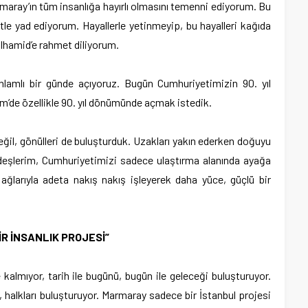
armaray’ın tüm insanlığa hayırlı olmasını temenni ediyorum. Bu
tle yad ediyorum. Hayallerle yetinmeyip, bu hayalleri kağıda
lhamid’e rahmet diliyorum.
nlamlı bir günde açıyoruz. Bugün Cumhuriyetimizin 90. yıl
’de özellikle 90. yıl dönümünde açmak istedik.
değil, gönülleri de buluşturduk. Uzakları yakın ederken doğuyu
rdeşlerim, Cumhuriyetimizi sadece ulaştırma alanında ayağa
ağlarıyla adeta nakış nakış işleyerek daha yüce, güçlü bir
İR İNSANLIK PROJESİ”
kalmıyor, tarih ile bugünü, bugün ile geleceği buluşturuyor.
, halkları buluşturuyor. Marmaray sadece bir İstanbul projesi