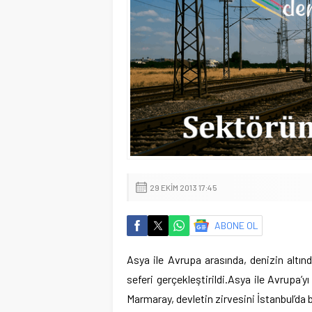
29 EKIM 2013 17:45
ABONE OL
Asya ile Avrupa arasında, denizin altın
seferi gerçekleştirildi.
Asya ile Avrupa’yı 
Marmaray, devletin zirvesini İstanbul’da 