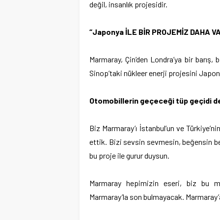
değil, insanlık projesidir.
“Japonya İLE BİR PROJEMİZ DAHA V
Marmaray, Çin’den Londra’ya bir barış, 
Sinop’taki nükleer enerji projesini Japony
Otomobillerin geçeceği tüp geçidi de 2
Biz Marmaray’ı İstanbul’un ve Türkiye’nin
ettik. Bizi sevsin sevmesin, beğensin b
bu proje ile gurur duysun.
Marmaray hepimizin eseri, biz bu mil
Marmaray’la son bulmayacak. Marmaray’a