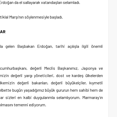
Erdoğan da el sallayarak vatandaşları selamladı.
iklal Marşı’nın söylenmesiyle başladı.
LAR
la gelen Başbakan Erdoğan, tarihi açılışla ilgili önemli
cumhurbaşkanı, değerli Meclis Başkanımız, Japonya ve
izin değerli yargı yöneticileri, dost ve kardeş ülkelerden
kemizin değerli bakanları, değerli büyükelçiler, kıymetli
r, elbette bugün yaşadığımız büyük gururun hem sahibi hem de
lar sizleri en kalbi duygularımla selamlıyorum. Marmaray’ın
ı olmasını temenni ediyorum.