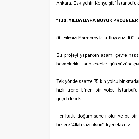
Ankara, Eskişehir, Konya gibi İstanbul’u d
“100. YILDA DAHA BÜYÜK PROJELER
90. yılımızı Marmaray’la kutluyoruz. 100.
Bu projeyi yaparken azami çevre hassas
hesapladık. Tarihi eserleri gün yüzüne çık
Tek yönde saatte 75 bin yolcu bir kıtad
hızlı trene binen bir yolcu İstanbul’
geçebilecek.
Her kutlu doğum sancılı olur ve bu bir 
bizlere “Allah razı olsun” diyeceksiniz.