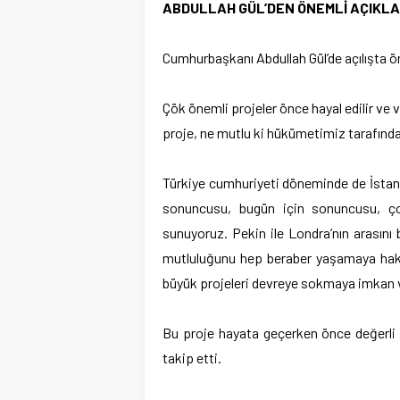
ABDULLAH GÜL’DEN ÖNEMLİ AÇIKL
Cumhurbaşkanı Abdullah Gül’de açılışta 
Çök önemli projeler önce hayal edilir ve vi
proje, ne mutlu ki hükümetimiz tarafından
Türkiye cumhuriyeti döneminde de İstanbu
sonuncusu, bugün için sonuncusu, ço
sunuyoruz. Pekin ile Londra’nın arasını
mutluluğunu hep beraber yaşamaya hakkı
büyük projeleri devreye sokmaya imkan v
Bu proje hayata geçerken önce değerli k
takip etti.