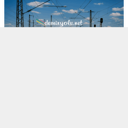
MOBİL REKLAM ALANI
20 KASIM 2013 13:34
A
A
ABONE OL
+
-