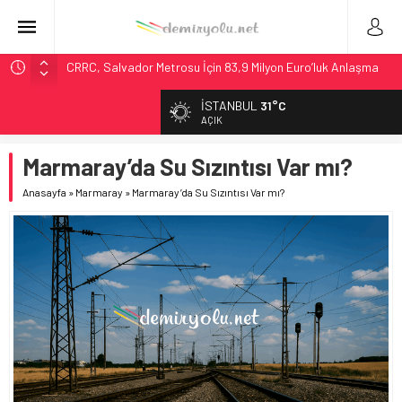
CRRC, Salvador Metrosu İçin 83,9 Milyon Euro’luk Anlaşma
İmzaladı
İSTANBUL
31°C
Fortescue ile Knorr-Bremse’den 99 Milyon Euro’luk
AÇIK
Sinyalizasyon Anlaşması
Stadler, Austin’e 21 CITYLINK Hafif Raylı Aracı Tedarik
Marmaray’da Su Sızıntısı Var mı?
Edecek
Anasayfa
»
Marmaray
»
Marmaray’da Su Sızıntısı Var mı?
9,9 Milyar Dolarlık Mor Hat’ta Tel Testleri Başladı
Italo’nun Almanya Hamlesi: Siemens’e 3 Milyar Avroluk Dev
Sipariş