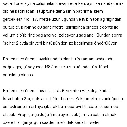
kadar
tünel açma
çalışmaları devam ederken, aynı zamanda deniz
dibine batırılacak 11 tüp tünelden 2’sinin batırılma işlemi
gerçekleştirildi. 135 metre uzunluğunda ve 15 bin ton ağırlığındaki
bu tüpler, birbirine 30 santimetre kalınlığında bir çeşit conta ile
vakumla birbirine bağlandı ve izolasyonu sağlandı. Bundan sonra
ise her 2 ayda bir yeni bir tüpün denize batırılması öngörülüyor.
Projenin en önemli ayaklarından olan bu iş tamamlandığında,
boğaz geçişi boyunca 1387 metre uzunluğunda tüp-
tünel
batırılmış olacak.
Projenin en önemli avantajı ise, Gebze’den Halkalı’ya kadar
İstanbul’un 2 uç noktasını birleştirecek 77 kilometre uzunluğunda
bir raylı sistem ortaya çıkarak bu mesafeyi 1,5 saate düşürmesi
olacak. Proje gerçekleştiğinde ayrıca, akşam ve sabah olmak
üzere trafiğin yoğun saatlerinde 2 dakikada bir sefer