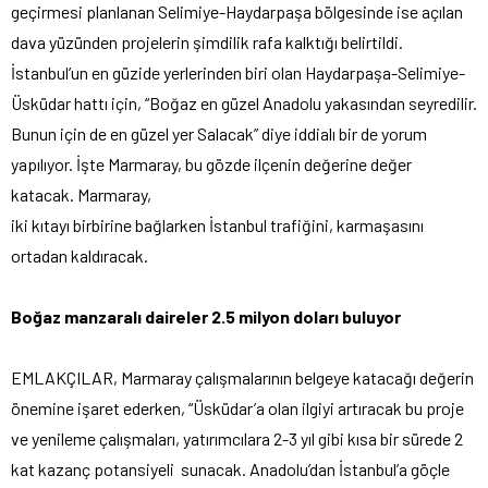
geçirmesi planlanan Selimiye-Haydarpaşa bölgesinde ise açılan
dava yüzünden projelerin şimdilik rafa kalktığı belirtildi.
İstanbul’un en güzide yerlerinden biri olan Haydarpaşa-Selimiye-
Üsküdar hattı için, “Boğaz en güzel Anadolu yakasından seyredilir.
Bunun için de en güzel yer Salacak” diye iddialı bir de yorum
yapılıyor. İşte Marmaray, bu gözde ilçenin değerine değer
katacak. Marmaray,
iki kıtayı birbirine bağlarken İstanbul trafiğini, karmaşasını
ortadan kaldıracak.
Boğaz manzaralı daireler 2.5 milyon doları buluyor
EMLAKÇILAR, Marmaray çalışmalarının belgeye katacağı değerin
önemine işaret ederken, “Üsküdar’a olan ilgiyi artıracak bu proje
ve yenileme çalışmaları, yatırımcılara 2-3 yıl gibi kısa bir sürede 2
kat kazanç potansiyeli sunacak. Anadolu’dan İstanbul’a göçle