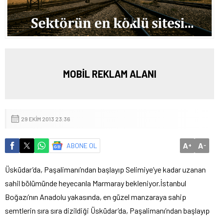
MOBİL REKLAM ALANI
29 EKIM 2013 23:36
A
A
ABONE OL
+
-
Üsküdar’da, Paşalimanı’ndan başlayıp Selimiye’ye kadar uzanan
sahil bölümünde heyecanla Marmaray bekleniyor.
İstanbul
Boğazı’nın Anadolu yakasında, en güzel manzaraya sahip
semtlerin sıra sıra dizildiği Üsküdar’da, Paşalimanı’ndan başlayıp