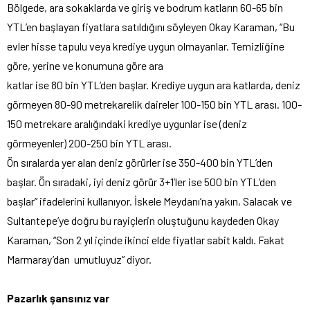
Bölgede, ara sokaklarda ve giriş ve bodrum katların 60-65 bin
YTL’en başlayan fiyatlara satıldığını söyleyen Okay Karaman, “Bu
evler hisse tapulu veya krediye uygun olmayanlar. Temizliğine
göre, yerine ve konumuna göre ara
katlar ise 80 bin YTL’den başlar. Krediye uygun ara katlarda, deniz
görmeyen 80-90 metrekarelik daireler 100-150 bin YTL arası. 100-
150 metrekare aralığındaki krediye uygunlar ise (deniz
görmeyenler) 200-250 bin YTL arası.
Ön sıralarda yer alan deniz görürler ise 350-400 bin YTL’den
başlar. Ön sıradaki, iyi deniz görür 3+1’ler ise 500 bin YTL’den
başlar” ifadelerini kullanıyor. İskele Meydanı’na yakın, Salacak ve
Sultantepe’ye doğru bu rayiçlerin oluştuğunu kaydeden Okay
Karaman, “Son 2 yıl içinde ikinci elde fiyatlar sabit kaldı. Fakat
Marmaray’dan umutluyuz” diyor.
Pazarlık şansınız var