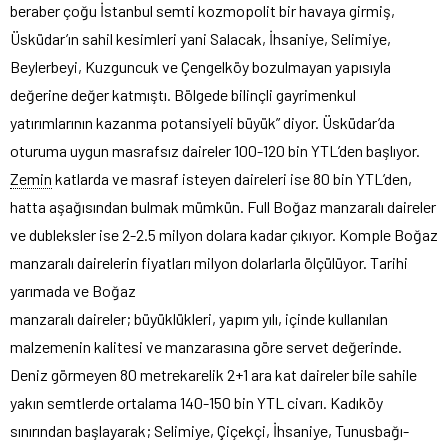
beraber çoğu İstanbul semti kozmopolit bir havaya girmiş,
Üsküdar’ın sahil kesimleri yani Salacak, İhsaniye, Selimiye,
Beylerbeyi, Kuzguncuk ve Çengelköy bozulmayan yapısıyla
değerine değer katmıştı. Bölgede bilinçli gayrimenkul
yatırımlarının kazanma potansiyeli büyük” diyor. Üsküdar’da
oturuma uygun masrafsız daireler 100-120 bin YTL’den başlıyor.
Zemin
katlarda ve masraf isteyen daireleri ise 80 bin YTL’den,
hatta aşağısından bulmak mümkün. Full Boğaz manzaralı daireler
ve dubleksler ise 2-2.5 milyon dolara kadar çıkıyor. Komple Boğaz
manzaralı dairelerin fiyatları milyon dolarlarla ölçülüyor. Tarihi
yarımada ve Boğaz
manzaralı daireler; büyüklükleri, yapım yılı, içinde kullanılan
malzemenin kalitesi ve manzarasına göre servet değerinde.
Deniz görmeyen 80 metrekarelik 2+1 ara kat daireler bile sahile
yakın semtlerde ortalama 140-150 bin YTL civarı. Kadıköy
sınırından başlayarak; Selimiye, Çiçekçi, İhsaniye, Tunusbağı-