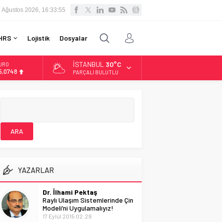
 Ağustos 2026, 16:33:56
HRS
Lojistik
Dosyalar
İSTANBUL
30°C
URO
5,0748
PARÇALI BULUTLU
LTIN
.623,43
İST
3.785,25
OLAR
7,7048
YAZARLAR
Dr. İlhami Pektaş
Raylı Ulaşım Sistemlerinde Çin
Modeli’ni Uygulamalıyız!
17 Eylül 2015 02:29