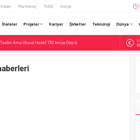
itaları
Marmaray
TCDD
Künye
7
İhaleler
Projeler
Kariyer
Şirketler
Teknoloji
Dünya
Teslim Ama Ulusal Hedef 730 km’ye Düştü
E
5
daki Buharlıyı Šumava Seferlerine Çıkarıyor
A
ro’luk Tramvay İnşaatına Başladı
6
aberleri
ruladı: 308 Bin Rupiye Özel Vagonda Puja
B
1
si BVLOS Drone’larla Müdahale Süresini Kısalttı
D
4