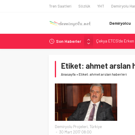
Tren Saatleri
Sözlük
YHT
Demiryolu Har
Demiryolcu
Çekya ETCS’de Erken 
Son Haberler
České dráhy 101 Yaşın
Brescia 426 Milyon Eu
Etiket:
ahmet arslan h
Northern Railway Doğ
Chicago’da Metra Poli
Anasayfa
»
Etiket: ahmet arslan haberleri
Demiryolu Projeleri
,
Türkiye
30 Mart 2017 08:00